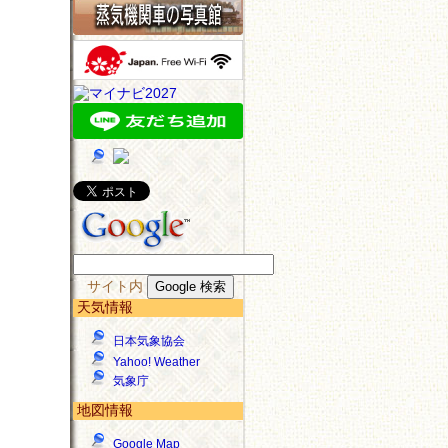
サイト内
天気情報
日本気象協会
Yahoo! Weather
気象庁
地図情報
Google Map