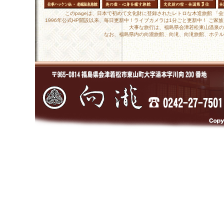
このpageは、日本で初めて文化財に登録されたレトロな木造旅館 「
1996年公式HP開設以来、毎日更新中！ライブカメラは1分ごと更新中！ ご
大事な旅行は、福島県会津若松東山温泉の
なお、福島県内の向瀧旅館、向滝、向滝旅館、ホテル