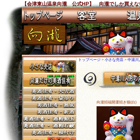
【会津東山温泉向瀧 公式HP】 向瀧でしか買えない
トップページ
>
小さな売店
>
中湯川
向瀧招福開運招き猫(白)