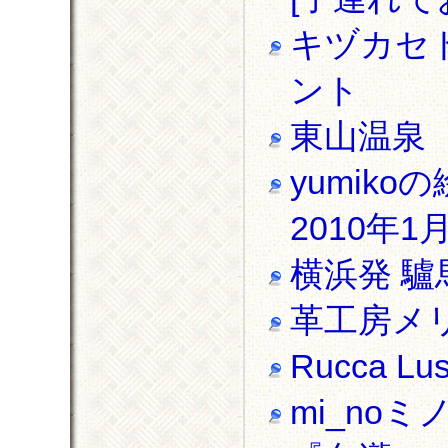
キヅカセ
ント
東山温泉 
yumiko
2010年1
横浜発 
革工房メ
Rucca 
mi_noミ