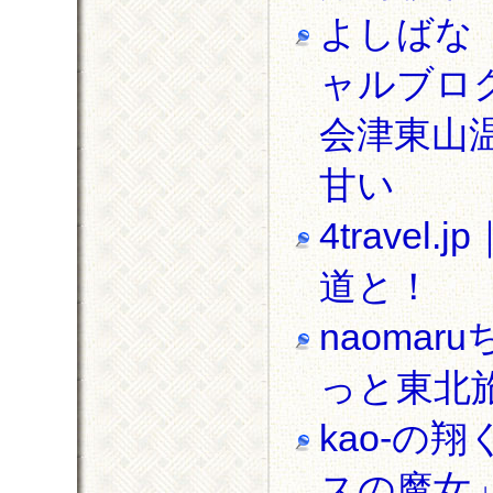
よしばな
ャルブロ
会津東山温
甘い
4trav
道と！
naoma
っと東北
kao-の
スの魔女」