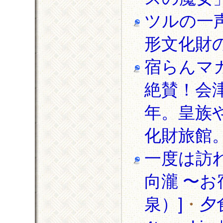
ツルの一
形文化財
宿らんマ
絶賛！会
年。皇族
化財旅館
一度は訪
向瀧 〜
泉）]
・
夕