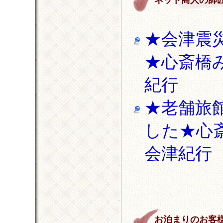
★会津震
★心斎橋み
紀行
★老舗旅
した★心斎
会津紀行
お泊まりのお客