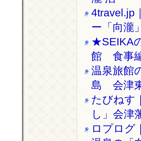
4trav
ー「向瀧
★SEIK
館 食事
温泉旅館のブ
島 会津
たびねす
し」会津
ロプログ