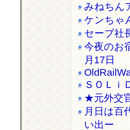
みねちんア
ケンちゃ
セーブ社
今夜のお
月17日
OldRailW
ＳＯＬｉ
★元外交
月日は百
い出ー