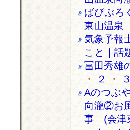
ばびぶろ
東山温泉
気象予報
こと｜話
冨田秀雄
・
２
・
Aのつぶ
向瀧②お風
事 (会津