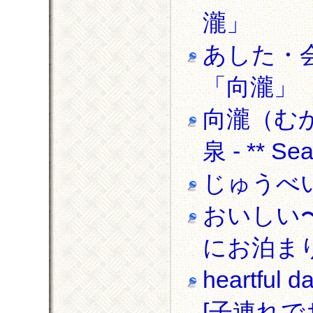
瀧」
あした・
「向瀧」
向瀧（む
泉 - ** S
じゅうべい
おいしい〜P
にお泊ま
heartf
[子連れで