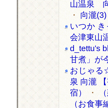
山温泉 向瀧
・
向瀧(3
いつか き
会津東山
d_tett
甘煮」が
おじゃる
泉 向瀧 
宿）
・
（
（お食事