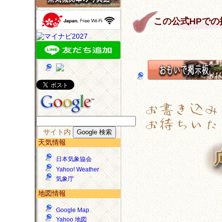
この公式HPで
サイト内
天気情報
日本気象協会
Yahoo! Weather
気象庁
地図情報
Google Map
Yahoo 地図