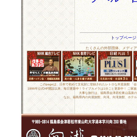
トップペー
たくさんの外部団体、メディア
このpageは、日本で初めて文化財に登録されたレトロな木造旅館 「
1996年公式HP開設以来、毎日更新中！ライブカメラは1分ごと更新中！ ご
大事な旅行は、福島県会津若松東山温泉の
なお、福島県内の向瀧旅館、向滝、向滝旅館、ホテル