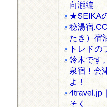
向瀧編
★SEIK
秘湯宿.
たき）宿泊
トレドの
鈴木です
泉宿！会
よ！
4trav
そく