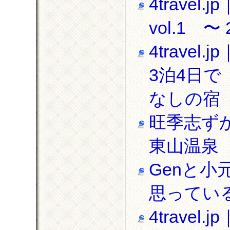
4trave
vol.1 〜
4trav
3泊4日で
なしの宿
旺季志ず
東山温泉
Genと
思ってい
4trav