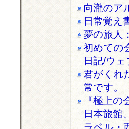
向瀧のア
日常覚え
夢の旅人
初めての
日記/ウ
君がくれ
常です。
『極上の
日本旅館
ラベル・