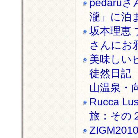
pedar
瀧」に泊
坂本理恵
さんにお
美味しい
徒然日記
山温泉・向
Rucca 
旅：その
ZIGM20