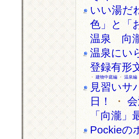
いい湯だね
色」と「
温泉 向
温泉にいら
登録有形
・
建物中庭編
・
温泉編
見習いサ
日！
・
会
「向瀧」
Pocki