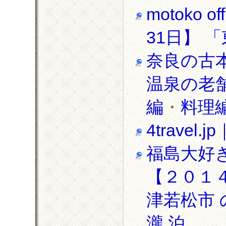
motoko o
31日】 
奈良の古
温泉の老
編
・
料理
4travel
福島大好
【２０１４
津若松市
瀧 泊