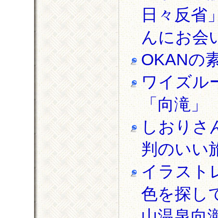
日々反省
んにお会
OKAN
ワイズル
「向滝」
しおりさ
判のいい
イラスト
色を探し
山温泉向