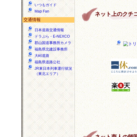
いつもガイド
Map Fan
ネット上のクチ
交通情報
日本道路交通情報
ドラぷら・E-NEXCO
郡山国道事務所カメラ
福島県北建設事務所
大峠道路
福島県道路公社
JR東日本列車運行状況
（東北エリア）
ネット商人の師