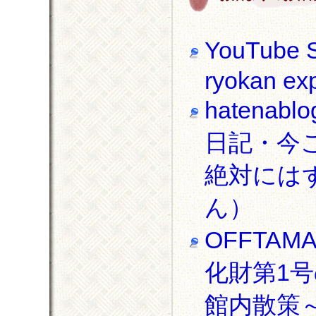
YouTube S
ryokan ex
haten
日記・今
絶対にはずさ
ん）
OFFTA
化財第1号
館内散策～