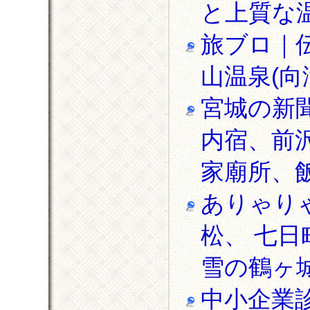
と上質な
旅ブロ｜
山温泉(向
宮城の新聞
内宿、前
家廟所、
ありゃりゃ
松、 七日
雪の鶴ヶ
中小企業