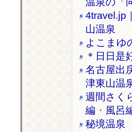
温泉の「
4trav
山温泉
よこまゆ
＊日日是
名古屋出
津東山温泉
週間さく
編
・
風呂
秘境温泉