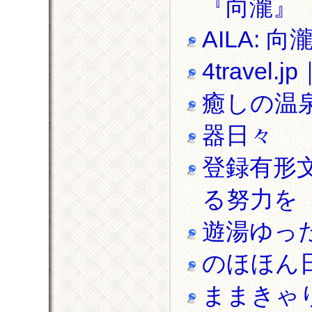
『向瀧』
AILA: 
4trav
癒しの温
器日々
登録有形
る努力を
遊湯ゆっ
のほほん
ままきゃ