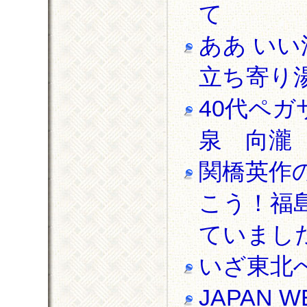
て
ああ い
立ち寄り湯
40代ペ
泉 向瀧
関橋英作
こう！福
ていまし
いざ東北
JAPAN 