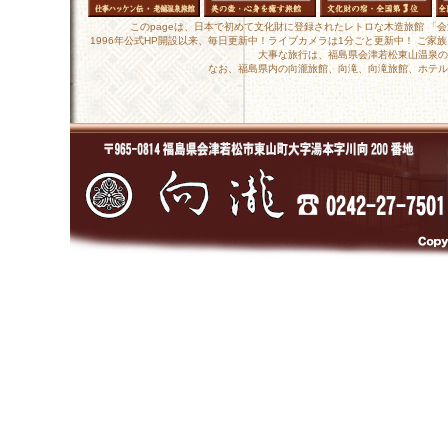
このpageは、日本で初めて文化財に登録されたレトロな木造旅館 「
1996年公式HP開設以来、毎日更新中！ライブカメラは1分ごと更新中！ ご
大事な旅行は、福島県会津若松東山温泉の
なお、福島県内の向瀧旅館、向滝、向滝旅館、ホテル