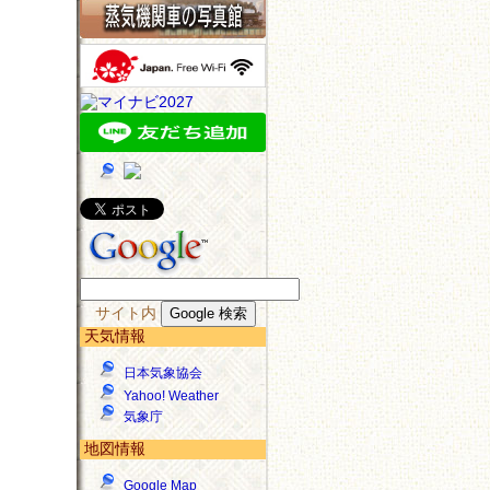
サイト内
天気情報
日本気象協会
Yahoo! Weather
気象庁
地図情報
Google Map