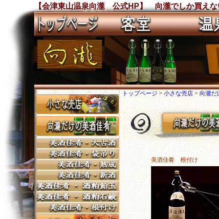
【会津東山温泉向瀧 公式HP】 向瀧でしか買えない
トップページ
>
小さな売店
>
向瀧だ
美酒佳肴 根付け