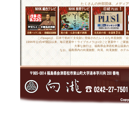
たくさんの外部団体、メディア
このpageは、日本で初めて文化財に登録されたレトロな木造旅館 「
1996年公式HP開設以来、毎日更新中！ライブカメラは1分ごと更新中！ ご
大事な旅行は、福島県会津若松東山温泉の
なお、福島県内の向瀧旅館、向滝、向滝旅館、ホテル