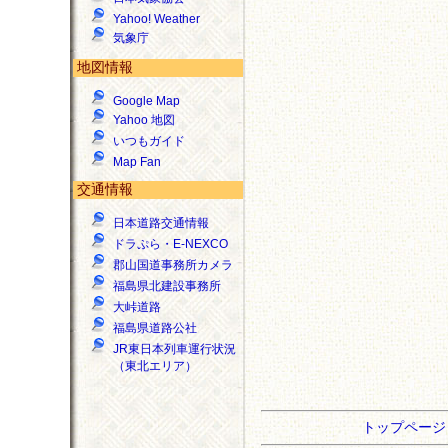
Yahoo! Weather
気象庁
地図情報
Google Map
Yahoo 地図
いつもガイド
Map Fan
交通情報
日本道路交通情報
ドラぷら・E-NEXCO
郡山国道事務所カメラ
福島県北建設事務所
大峠道路
福島県道路公社
JR東日本列車運行状況
（東北エリア）
トップペー