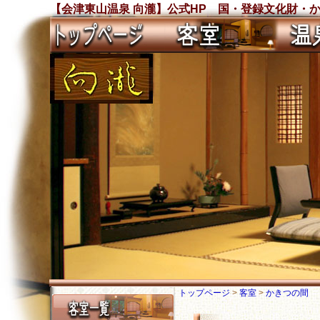
【会津東山温泉 向瀧】公式HP 国・登録文化財・
トップページ
>
客室
>
かきつの間