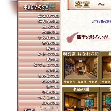
宮内庁指定棟
四季の移ろいが