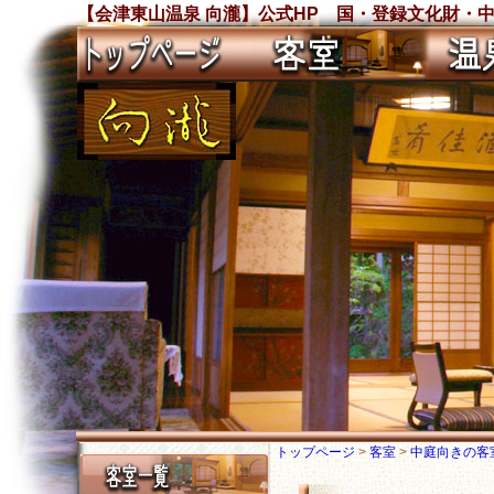
【会津東山温泉 向瀧】公式HP 国・登録文化財・
トップページ
>
客室
>
中庭向きの客