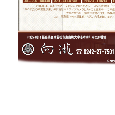
このpageは、日本で初めて文化財に登録されたレトロな木造旅館 「
1996年公式HP開設以来、毎日更新中！ライブカメラは1分ごと更新中！ ご
大事な旅行は、福島県会津若松東山温泉の
なお、福島県内の向瀧旅館、向滝、向滝旅館、ホテル