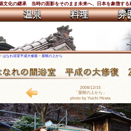
建築文化の継承 当時の面影をそのまま未来へ、日本を象徴する
>
はなれ浴室平成大修復
>
屋根の上から
2008/12/15
「屋根の上から」
photo by Yuichi Hirata