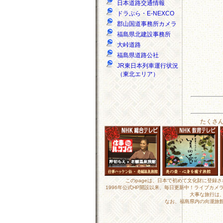
日本道路交通情報
ドラぷら・E-NEXCO
郡山国道事務所カメラ
福島県北建設事務所
大峠道路
福島県道路公社
JR東日本列車運行状況
（東北エリア）
たくさ
このpageは、日本で初めて文化財に登録
1996年公式HP開設以来、毎日更新中！ライブカ
大事な旅行は
なお、福島県内の向瀧旅