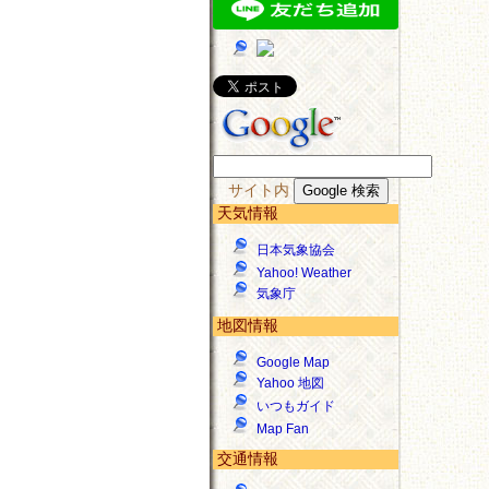
サイト内
天気情報
日本気象協会
Yahoo! Weather
気象庁
地図情報
Google Map
Yahoo 地図
いつもガイド
Map Fan
交通情報