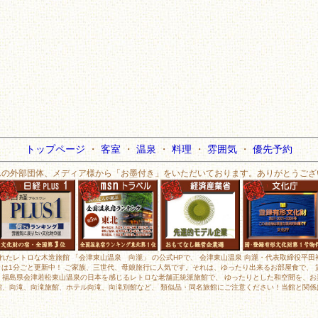
トップページ
・
客室
・
温泉
・
料理
・
雰囲気
・
優先予約
んの外部団体、メディア様から「お墨付き」をいただいております。ありがとうござ
されたレトロな木造旅館 「会津東山温泉 向瀧」 の公式HPで、 会津東山温泉 向瀧・代表取締役平
メラは1分ごと更新中！ ご家族、三世代、母娘旅行に人気です。それは、ゆったり出来るお部屋食で、
、福島県会津若松東山温泉の日本を感じるレトロな老舗正統派旅館で、 ゆったりとした和空間を、お
館、向滝、向滝旅館、ホテル向滝、向滝別館など、 類似品・同名旅館にご注意ください！当館と関係