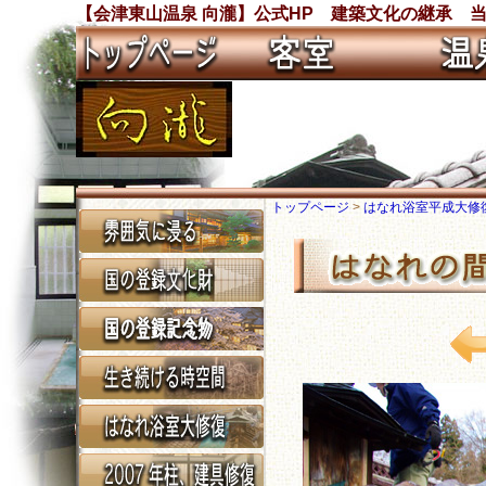
【会津東山温泉 向瀧】公式HP 建築文化の継承 
トップページ
>
はなれ浴室平成大修