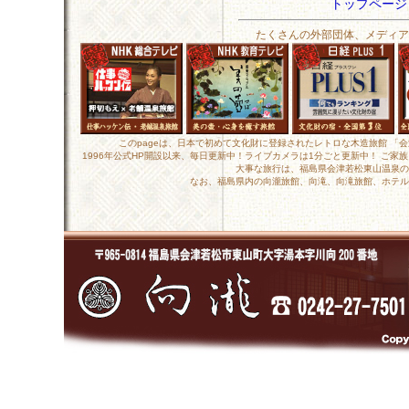
トップペー
たくさんの外部団体、メディア
このpageは、日本で初めて文化財に登録されたレトロな木造旅館 「
1996年公式HP開設以来、毎日更新中！ライブカメラは1分ごと更新中！ ご
大事な旅行は、福島県会津若松東山温泉の
なお、福島県内の向瀧旅館、向滝、向滝旅館、ホテル