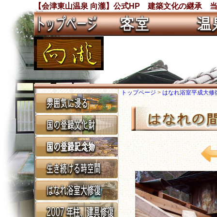
【会津東山温泉 向瀧】公式HP 建築文化の継承 
トップページ
>
はなれ浴室平成大修