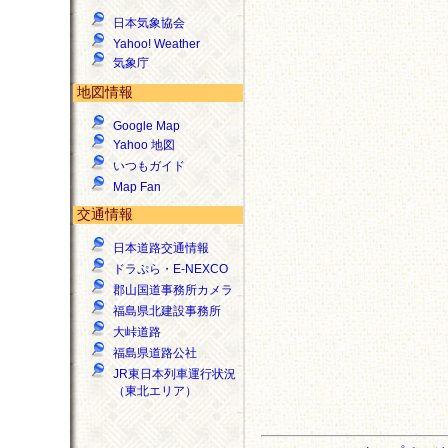
日本気象協会
Yahoo! Weather
気象庁
地図情報
Google Map
Yahoo 地図
いつもガイド
Map Fan
交通情報
日本道路交通情報
ドラぷら・E-NEXCO
郡山国道事務所カメラ
福島県北建設事務所
大峠道路
福島県道路公社
JR東日本列車運行状況
（東北エリア）