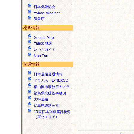
日本気象協会
Yahoo! Weather
気象庁
地図情報
Google Map
Yahoo 地図
いつもガイド
Map Fan
交通情報
日本道路交通情報
ドラぷら・E-NEXCO
郡山国道事務所カメラ
福島県北建設事務所
大峠道路
福島県道路公社
JR東日本列車運行状況
（東北エリア）