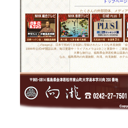
トップペー
たくさんの外部団体、メディア
このpageは、日本で初めて文化財に登録されたレトロな木造旅館 「
1996年公式HP開設以来、毎日更新中！ライブカメラは1分ごと更新中！ ご
大事な旅行は、福島県会津若松東山温泉の
なお、福島県内の向瀧旅館、向滝、向滝旅館、ホテル