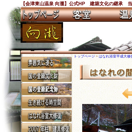
【会津東山温泉 向瀧】公式HP 建築文化の継承 
トップページ
>
はなれ浴室平成大修