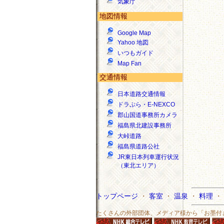
気象庁
地図情報
Google Map
Yahoo 地図
いつもガイド
Map Fan
交通情報
日本道路交通情報
ドラぷら・E-NEXCO
郡山国道事務所カメラ
福島県北建設事務所
大峠道路
福島県道路公社
JR東日本列車運行状況
（東北エリア）
トップページ
・
客室
・
温泉
・
料理
・
たくさんの外部団体、メディア様から「お墨付