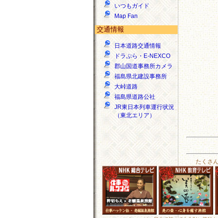
いつもガイド
Map Fan
交通情報
日本道路交通情報
ドラぷら・E-NEXCO
郡山国道事務所カメラ
福島県北建設事務所
大峠道路
福島県道路公社
JR東日本列車運行状況
（東北エリア）
たくさ