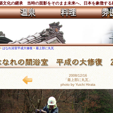
建築文化の継承 当時の面影をそのまま未来へ、日本を象徴する
>
はなれ浴室平成大修復
>
最上部に丸瓦
2008/12/16
「最上部に丸瓦」
photo by Yuichi Hirata