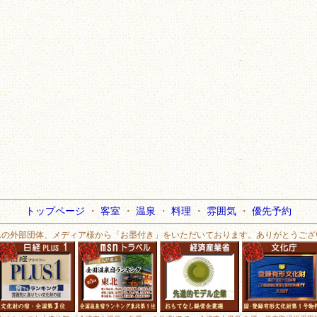
トップページ
・
客室
・
温泉
・
料理
・
雰囲気
・
優先予約
んの外部団体、メディア様から「お墨付き」をいただいております。ありがとうござ