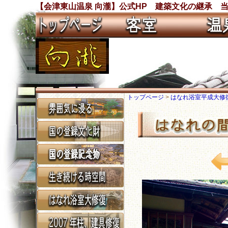
【会津東山温泉 向瀧】公式HP 建築文化の継承 
トップページ
>
はなれ浴室平成大修