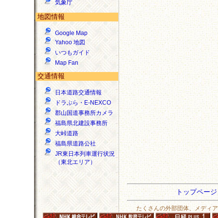
気象庁
地図情報
Google Map
Yahoo 地図
いつもガイド
Map Fan
交通情報
日本道路交通情報
ドラぷら・E-NEXCO
郡山国道事務所カメラ
福島県北建設事務所
大峠道路
福島県道路公社
JR東日本列車運行状況
（東北エリア）
トップペー
たくさんの外部団体、メディア