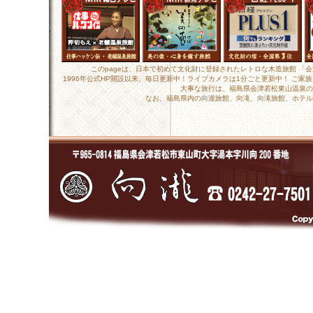
このpageは、日本で初めて文化財に登録されたレトロな木造旅館 「
1996年公式HP開設以来、毎日更新中！ライブカメラは1分ごと更新中！ ご
大事な旅行は、福島県会津若松東山温泉の
なお、福島県内の向瀧旅館、向滝、向滝旅館、ホテル