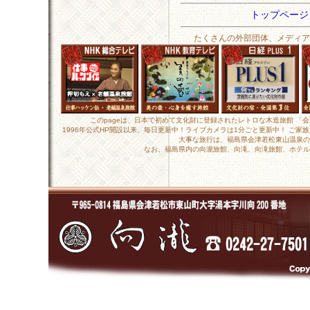
トップペー
たくさんの外部団体、メディア
このpageは、日本で初めて文化財に登録されたレトロな木造旅館 「
1996年公式HP開設以来、毎日更新中！ライブカメラは1分ごと更新中！ ご
大事な旅行は、福島県会津若松東山温泉の
なお、福島県内の向瀧旅館、向滝、向滝旅館、ホテル