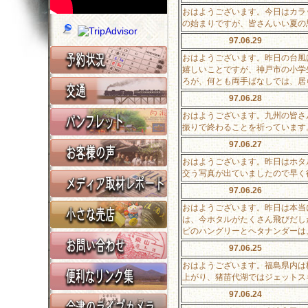
おはようございます。今日はカラ
の始まりですが、皆さんいい夏の
97.06.29
おはようございます。昨日の台風
嬉しいことですが、神戸市の小学
ろが、何とも両手ばなしでは、居
97.06.28
おはようございます。九州の皆さ
振りで終わることを祈っています
97.06.27
おはようございます。昨日はホタ
交う写真が出ていましたので早
97.06.26
おはようございます。昨日は本当
は、今ホタルがたくさん飛びだし
ビのハングリーとヘタナンダーは
97.06.25
おはようございます。福島県内は
上がり、猪苗代湖ではジェットス
97.06.24