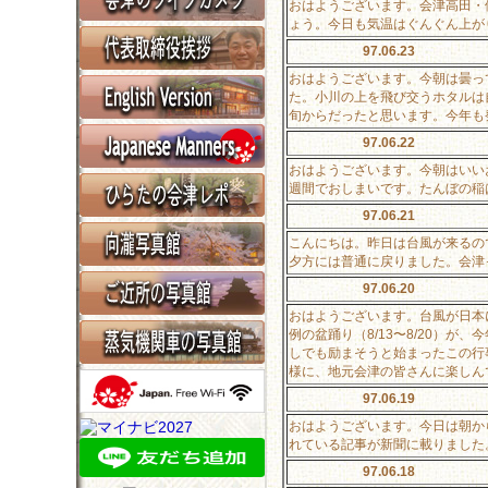
おはようございます。会津高田・
ょう。今日も気温はぐんぐん上が
97.06.23
おはようございます。今朝は曇っ
た。小川の上を飛び交うホタルは
旬からだったと思います。今年も
97.06.22
おはようございます。今朝はいい
週間でおしまいです。たんぼの稲
97.06.21
こんにちは。昨日は台風が来るの
夕方には普通に戻りました。会津
97.06.20
おはようございます。台風が日本
例の盆踊り（8/13〜8/20）が
しでも励まそうと始まったこの行
様に、地元会津の皆さんに楽しん
97.06.19
おはようございます。今日は朝か
れている記事が新聞に載りました
97.06.18