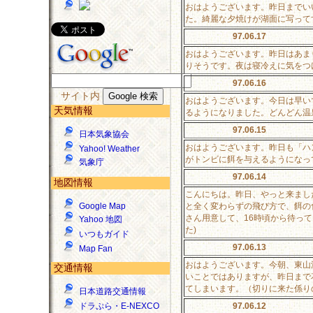
おはようございます。昨日までい
た。綺麗な夕焼けが湖面に写って
97.06.17
おはようございます。昨日はあま
りそうです。夜は寝冷えに気をつ
97.06.16
サイト内
おはようございます。今日は早い
天気情報
るようになりました。どんどん温
97.06.15
日本気象協会
おはようございます。昨日も「ハ
Yahoo! Weather
がトンビに餌を与えるようになっ
気象庁
97.06.14
地図情報
こんにちは。昨日、やっと来まし
と全く変わらずの飛び方で、餌の
Google Map
さん用意して、16時頃から待って
Yahoo 地図
た)
いつもガイド
97.06.13
Map Fan
おはようございます。今朝、東山
交通情報
いことではありますが、昨日まで
てしまいます。（切りに来た係り
日本道路交通情報
97.06.12
ドラぷら・E-NEXCO