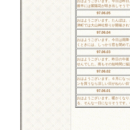
おはようございます。今日は昨日
後半には紫陽花が咲き出しそうで
97.06.05
おはようございます。たんぼは、
津町では大山神社祭りが開催され
97.06.04
おはようございます。今日は雨降
くときには、しっかり窓を閉めて
97.06.03
おはようございます。昨日の午後
せんでした。雨もその短時間に猛
97.06.02
おはようございます。６月になっ
ンを買うなら涼しい日がねらい目
97.06.01
おはようございます。暖かくなり
る、そんな一日になりそうです。