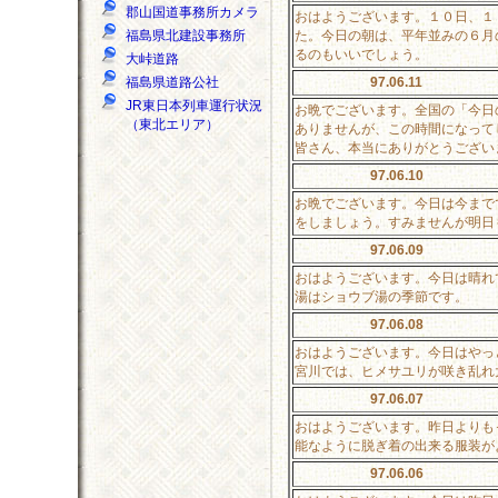
郡山国道事務所カメラ
おはようございます。１０日、１
た。今日の朝は、平年並みの６月
福島県北建設事務所
るのもいいでしょう。
大峠道路
97.06.11
福島県道路公社
JR東日本列車運行状況
お晩でございます。全国の「今日
（東北エリア）
ありませんが、この時間になって
皆さん、本当にありがとうござい
97.06.10
お晩でございます。今日は今まで
をしましょう。すみませんが明日
97.06.09
おはようございます。今日は晴れ
湯はショウブ湯の季節です。
97.06.08
おはようございます。今日はやっ
宮川では、ヒメサユリが咲き乱れ
97.06.07
おはようございます。昨日よりも
能なように脱ぎ着の出来る服装が
97.06.06