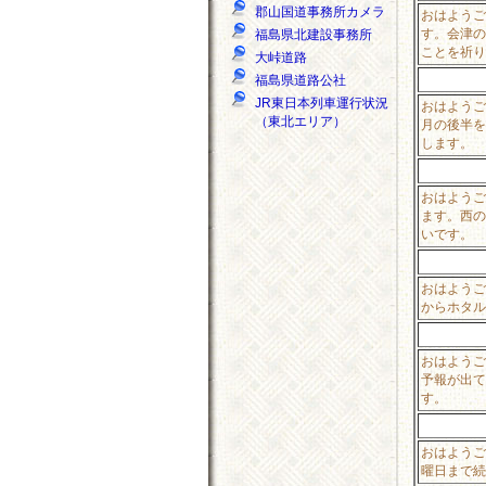
郡山国道事務所カメラ
おはようご
す。会津の
福島県北建設事務所
ことを祈り
大峠道路
福島県道路公社
JR東日本列車運行状況
おはようご
（東北エリア）
月の後半を
します。
おはようご
ます。西の
いです。
おはようご
からホタル
おはようご
予報が出て
す。
おはようご
曜日まで続