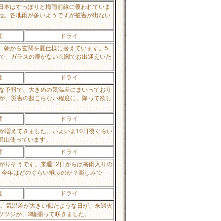
日本はすっぽりと梅雨前線に覆われていま
ね。各地雨が多いようですが被害が出ない
度
ドライ
。朝から玄関を夏仕様に替えています。5
まで、ガラスの扉がない玄関でお出迎えいた
度
ドライ
うな予報で、大きめの気温差にまいっており
すが、災害の起こらない程度に、降って欲し
度
ドライ
が増えてきました。いよいよ10日後ぐらい
沢山使っています。
度
ドライ
がりそうです。来週12日からは梅雨入りの
。今年はどのぐらい飛ぶのか？楽しみで
度
ドライ
す。気温差が大きい似たような日が、来週火
ツツジが、3輪揃って咲きました。