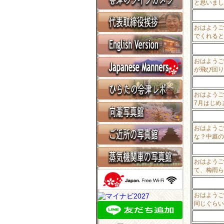
と思いまし
おはようご
でくれると
おはようご
が飛び回り
おはようご
7月はじめ
おはようご
な？中庭の
おはようご
て、梅雨ら
おはようご
同じぐらい