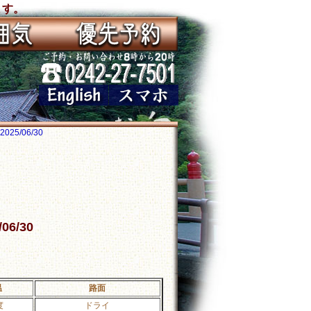
ます。
25/06/30
06/30
温
路面
度
ドライ