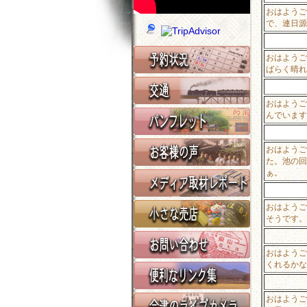
おはようご
で、連日源
おはようご
ばらく晴れ
おはようご
んでいます
おはようご
た。池の回
ぁ。
おはようご
そうです。
おはようご
くれるかな
おはようご