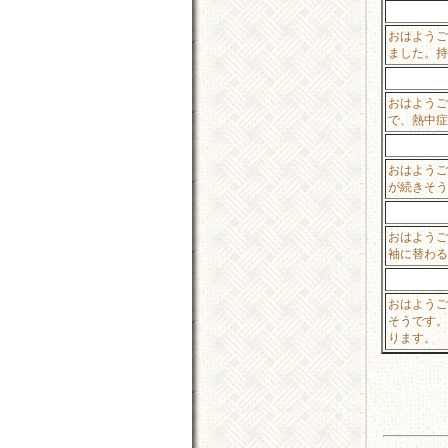
おはようご
ました。持
おはようご
で、熱中症
おはようご
が続きそう
おはようご
袖に替わる
おはようご
そうです。
ります。