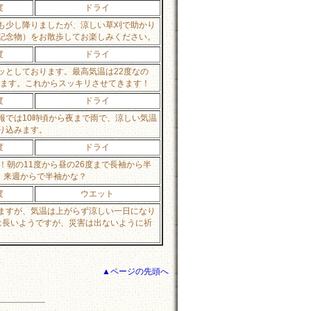
度
ドライ
も少し降りましたが、涼しい草刈で助かり
記念物）をお散歩してお楽しみください。
度
ドライ
ッとしております。最高気温は22度なの
れます。これからスッキリさせてきます！
度
ドライ
報では10時頃から夜まで雨で、涼しい気温
り込みます。
度
ドライ
朝の11度から昼の26度まで長袖から半
、来週からで半袖かな？
度
ウエット
ますが、気温は上がらず涼しい一日になり
は長いようですが、災害は出ないように祈
▲ページの先頭へ