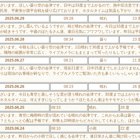
ざいます。涼しい曇り空の会津です。日中は33度まで上がるので、熱中症注意で
氏蛍、平家蛍が源平合戦を繰り広げております。ホタルタイムは気温も下がり、水
2025.06.29
08:28
晴れ
23 
ざいます。少し霞んでいるようですが、殆ど晴れの会津です。今日は33度まで上
が続きそうです。中庭のほたるさん達、連日元気にフワフワしています。昨日は平
2025.06.28
08:34
曇り
23 
ざいます。今朝も涼しい曇り空の会津です。1日晴れて30度まで上がる予報です。
。飛翔の範囲が非常に広く、ライブカメラにもまとまって写ったりもしています。
2025.06.27
08:21
曇り
21 
ざいます。涼しい曇り空の会津です。現在21度で、日中25度までしか上がりませ
りは宿泊のお客様が鈴なりで、ライブカメラでご覧頂いた方も多くいらっしゃいま
2025.06.26
08:23
晴れ
26 
ざいます。今日も青空と蒸しそうな雲が漂う晴れの会津です。30度までは上がりそ
ホタルタイムは、冷えすぎになってしまうか？ほたるさん達はモヤモヤというが風
2025.06.25
08:33
晴れ
28 度
ざいます。青空に梅雨時の雲が流れている晴れの会津です。これからお昼は曇り、
？とちょっと心配は予報です。昨晩も20時前からピカピカしてくれました。ほたる
2025.06.24
08:10
小雨
22 度
ざいます。昨日からの小雨で涼しく感じる会津です。連日蛍さん達に飛び回ってい