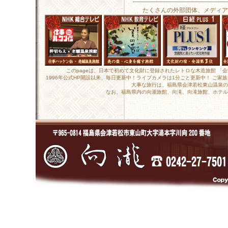
たくさんの外部団体、メディア
このpageは、日本で初めて文化財に登録されたレトロな木造旅館 「
1996年公式HP開設以来、毎日更新中！ライブカメラは1分ごと更新中！ ご
大事な旅行は、福島県会津若松東山温泉の
なお、福島県内の向瀧旅館、向滝、向滝旅館、ホテル