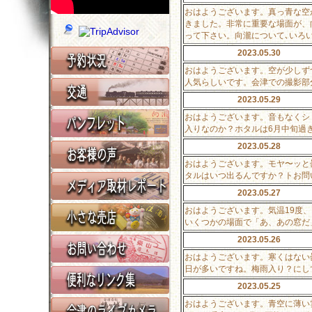
おはようございます。真っ青な空
きました。非常に重要な場面が、
って下さい。向瀧について､いろ
2023.05.30
おはようございます。空が少しず
人気らしいです。会津での撮影部
2023.05.29
おはようございます。音もなくシ
入りなのか？ホタルは6月中旬過ぎ
2023.05.28
おはようございます。モヤ〜ッと
タルはいつ出るんですか？トお問
2023.05.27
おはようございます。気温19度
いくつかの場面で「あ、あの窓だ
2023.05.26
おはようございます。寒くはない
日が多いですね。梅雨入り？にし
2023.05.25
おはようございます。青空に薄い