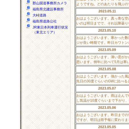
郡山国道事務所カメラ
ようですね。どのあたりを飛ぶの
福島県北建設事務所
2023.05.11
大峠道路
おはようございます。真っ青な空
福島県道路公社
いのは明日までで、それ以降曇り
JR東日本列車運行状況
2023.05.10
（東北エリア）
おはようございます。寒かった数
ジが良い時期です。昨日カワトン
2023.05.09
おはようございます。薄い雲がか
思います。例年に比べて5月は寒
2023.05.08
おはようございます。強かった風
先日の30度ぐらいのGWに比べ
2023.05.07
おはようございます。雨は止んで
し気温が10度ぐらいまで下がり
2023.05.06
おはようございます。昨日までの
ですが、明日は雨予報に変わりま
2023.05.05