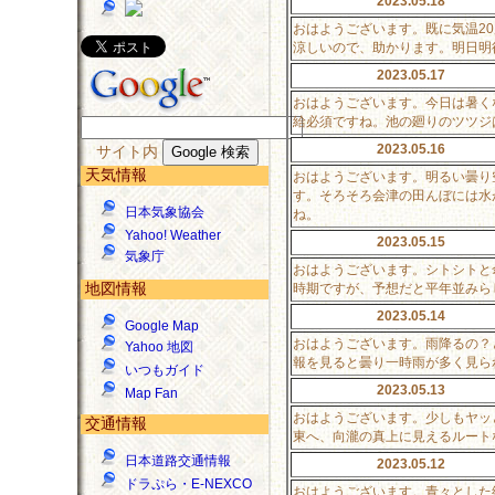
2023.05.18
おはようございます。既に気温2
涼しいので、助かります。明日明
2023.05.17
おはようございます。今日は暑く
給必須ですね。池の廻りのツツジ
2023.05.16
サイト内
天気情報
おはようございます。明るい曇り
す。そろそろ会津の田んぼには水
日本気象協会
ね。
Yahoo! Weather
2023.05.15
気象庁
おはようございます。シトシトと
地図情報
時期ですが、予想だと平年並みら
2023.05.14
Google Map
おはようございます。雨降るの？
Yahoo 地図
報を見ると曇り一時雨が多く見ら
いつもガイド
2023.05.13
Map Fan
おはようございます。少しもヤッ
交通情報
東へ、向瀧の真上に見えるルート
日本道路交通情報
2023.05.12
ドラぷら・E-NEXCO
おはようございます。青々とした綺