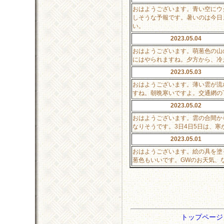
おはようございます。青い空にウ
しそうな予報です。暑いのは今日
い。
2023.05.04
おはようございます。萌葱色の山
にはやられますね。夕方から、冷
2023.05.03
おはようございます。薄い雲が流
すね。朝晩寒いですよ。交通網の
2023.05.02
おはようございます。雲の合間か
なりそうです。3日4日5日は、
2023.05.01
おはようございます。絵の具を塗
葱色もいいです。GWのお天気、
トップペー