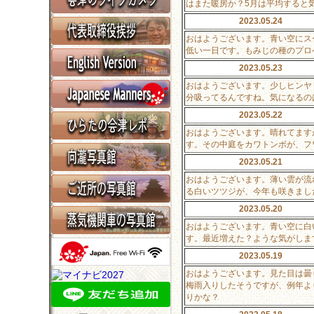
はまた暖房か？5月は平均すると
2023.05.24
おはようございます。青い空にス
低い一日です。もみじの種のプロ
2023.05.23
おはようございます。少しヒンヤ
分吸ってるんですね。気になるの
2023.05.22
おはようございます。晴れてます
す。その中庭をカワトンボが、フ
2023.05.21
おはようございます。薄い雲が流
る白いツツジが、今年も咲きまし
2023.05.20
おはようございます。青い空に白
す。最近増えた？ような気がしま
2023.05.19
おはようございます。見た目は曇
梅雨入りしたそうですが、例年よ
りかな？