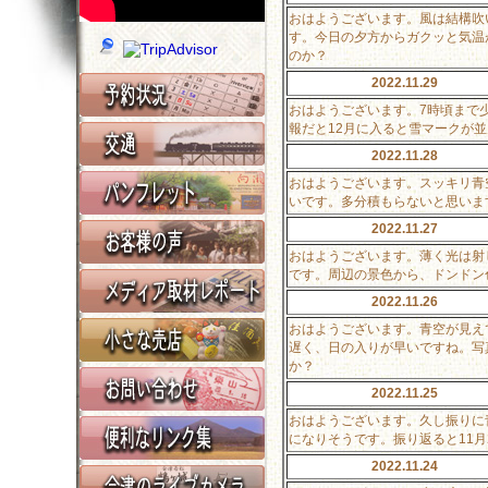
おはようございます。風は結構吹
す。今日の夕方からガクッと気温
のか？
2022.11.29
おはようございます。7時頃まで
報だと12月に入ると雪マークが
2022.11.28
おはようございます。スッキリ青
いです。多分積もらないと思いま
2022.11.27
おはようございます。薄く光は射
です。周辺の景色から、ドンドン
2022.11.26
おはようございます。青空が見え
遅く、日の入りが早いですね。写
か？
2022.11.25
おはようございます。久し振りに
になりそうです。振り返ると11
2022.11.24