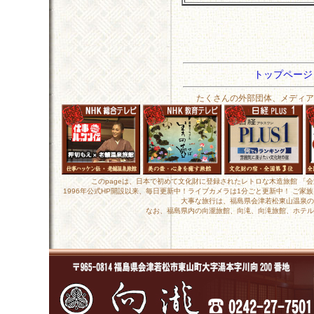
トップペー
たくさんの外部団体、メディア
このpageは、日本で初めて文化財に登録されたレトロな木造旅館 「
1996年公式HP開設以来、毎日更新中！ライブカメラは1分ごと更新中！ ご
大事な旅行は、福島県会津若松東山温泉の
なお、福島県内の向瀧旅館、向滝、向滝旅館、ホテル