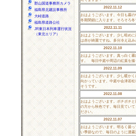
郡山国道事務所カメラ
2022.11.12
福島県北建設事務所
おはようございます。今日も霧の
大峠道路
冬期閉鎖に入ります。そろそろ冬
福島県道路公社
2022.11.11
JR東日本列車運行状況
（東北エリア）
おはようございます。少し暗めに
は赤が綺麗ですね。多分冷え込み
2022.11.10
おはようございます。真っ白く霧
す。 毎日中庭や周辺の紅葉を撮
2022.11.09
おはようございます。少し暖かく
向かっています。中庭や会津若松
そうです。
2022.11.08
おはようございます。ポチポチと
の方から秋色です。毎日見ていて
ださい。
2022.11.07
おはようございます。明るく曇っ
い季節なので、毎日のように濃霧