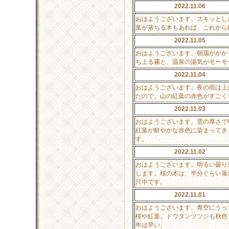
2022.11.06
おはようございます。スキッとし
葉が落ちる木もあれば、これから
2022.11.05
おはようございます。朝靄がかか
ち上る霧と、温泉の湯気がモーモ
2022.11.04
おはようございます。夜の雨は上
たので、山の紅葉の赤色がすごく
2022.11.03
おはようございます。雲の厚さで
紅葉が鮮やかな赤色に染まってき
す。
2022.11.02
おはようございます。明るい曇り
します。桜の木は、半分ぐらい落
只中です。
2022.11.01
おはようございます。青空にうっ
桜や紅葉、ドウダンツツジも秋色
年は早い。