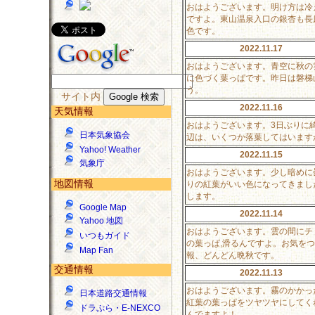
おはようございます。明け方は冷
ですよ。東山温泉入口の銀杏も長
色です。
2022.11.17
おはようございます。青空に秋の
に色づく葉っぱです。昨日は磐梯
う。
サイト内
2022.11.16
天気情報
おはようございます。3日ぶりに
日本気象協会
辺は、いくつか落葉してはいます
Yahoo! Weather
2022.11.15
気象庁
おはようございます。少し暗めに
地図情報
りの紅葉がいい色になってきまし
します。
Google Map
2022.11.14
Yahoo 地図
おはようございます。雲の間にチ
いつもガイド
の葉っぱ,滑るんですよ。お気を
Map Fan
報、どんどん晩秋です。
交通情報
2022.11.13
おはようございます。霧のかかっ
日本道路交通情報
紅葉の葉っぱをツヤツヤにしてく
ドラぷら・E-NEXCO
んでますよ！