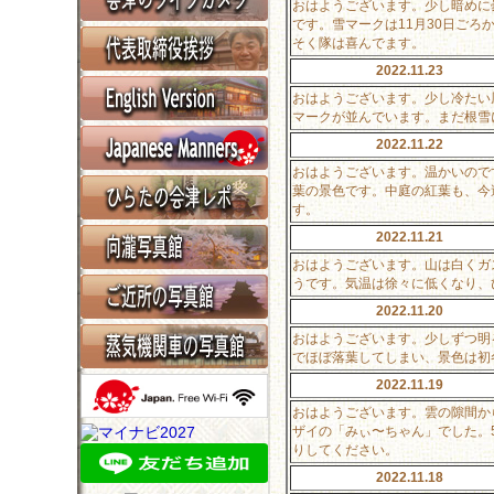
おはようございます。少し暗めに
です。雪マークは11月30日ご
そく隊は喜んでます。
2022.11.23
おはようございます。少し冷たい
マークが並んでいます。まだ根雪
2022.11.22
おはようございます。温かいので
葉の景色です。中庭の紅葉も、今
す。
2022.11.21
おはようございます。山は白くガ
うです。気温は徐々に低くなり、
2022.11.20
おはようございます。少しずつ明
でほぼ落葉してしまい、景色は初
2022.11.19
おはようございます。雲の隙間か
ザイの「みぃ〜ちゃん」でした。
りしてください。
2022.11.18