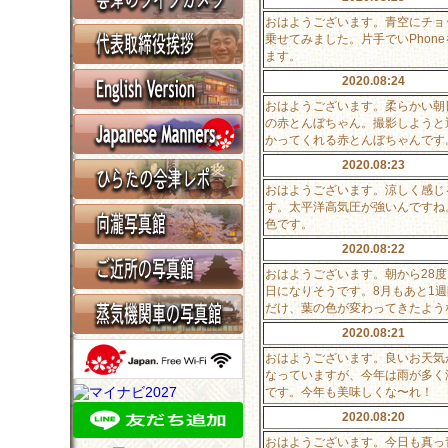
おはようございます。青空にチョ
乗せてみました。片手でいPho
ます。
2020.08:24
おはようございます。柔らかい朝
の赤とんぼちゃん。撮影しようと
かってくれる赤とんぼちゃんです
2020.08:23
おはようございます。涼しく感じ
す。太平洋高気圧が強いんですね
色です。
2020.08:22
おはようございます。朝から28
日になりそうです。8月もあと1
だけ、葉の色が変わってきたよう
2020.08:21
おはようございます。良いお天気
なっていますが、今年は雨が多く
です。今年も美味しくな〜れ！
2020.08:20
おはようございます。今日も真っ