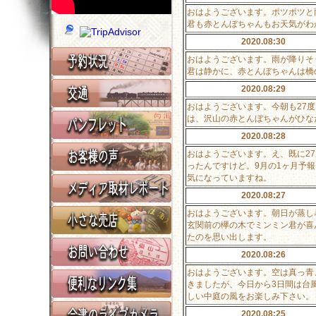
おはようございます。ポツポツと
君も赤とんぼちゃんもお天気がわ
2020.08:30
おはようございます。雨が降りそ
君は静かに、赤とんぼちゃんは橋
2020.08:29
おはようございます。今朝も27
は、沢山の赤とんぼちゃんがひな
2020.08:28
おはようございます。え、既に2
ったんですけど。9月の1ヶ月予
気になっていますね。
2020.08:27
おはようございます。朝日が蒸し
玄関前の欅の木でミンミン君が喜
たのを思い出します。
2020.08:26
おはようございます。空は真っ青
きましたが、今日から3日間は台
しい中庭の風をお楽しみ下さい。
2020.08:25