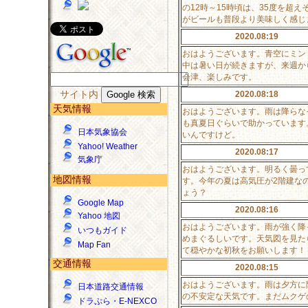
の12時～15時頃は、35度を超
がビールも普段より美味しく感じ
2020.08:19
おはようございます。青空にミン
中は暑い日が続きますが、来週か
会津、楽しみです。
サイト内
2020.08:18
天気情報
おはようございます。雨は降らな
も真夏日ぐらいで助かっています
日本気象協会
いんですけど。
Yahoo! Weather
2020.08:17
気象庁
おはようございます。明るく曇っ
地図情報
す。今年の夏は高気圧が2階建な
ょう？
Google Map
2020.08:16
Yahoo 地図
おはようございます。雨が強く降
いつもガイド
めまぐるしいです。天気図を見た
Map Fan
て穏やかな初秋をお願いします！
交通情報
2020.08:15
おはようございます。雨は夕方に
日本道路交通情報
の不安定な天気です。まだムクゲ
ドラぷら・E-NEXCO