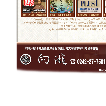
このpageは、日本で初めて文化財に登録されたレトロな木造旅館 「
1996年公式HP開設以来、毎日更新中！ライブカメラは1分ごと更新中！ ご
大事な旅行は、福島県会津若松東山温泉の
なお、福島県内の向瀧旅館、向滝、向滝旅館、ホテル