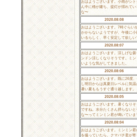
おはようございます。小雨がシト
ん中に櫓が建ち、提灯が揺れてい
な〜
2020.08:08
おはようございます。7時ぐらい
かからないようですが、午後に小
いるらしく、早く安定して欲しい
2020.08:07
おはようございます。涼しげな曇
ンドン涼しくなりそうです。ミン
いような気がしてきました。
2020.08:06
おはようございます。既に26度
し明日からは真夏日レベルに気温
暑い夏ももうすぐ通り越します。
2020.08:05
おはようございます。暑くなりそ
ですね。水分たくさん摂らないと
な〜ってミンミン君が鳴いていま
2020.08:04
おはようございます。ミンミン君
を撮っていたら、クマバチ君が寄