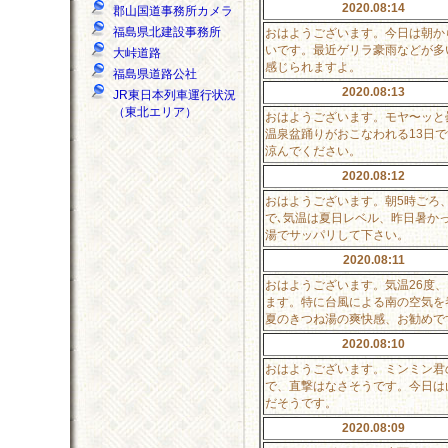
2020.08:14
郡山国道事務所カメラ
福島県北建設事務所
おはようございます。今日は朝か
いです。最近ゲリラ豪雨などが多
大峠道路
感じられますよ。
福島県道路公社
2020.08:13
JR東日本列車運行状況
（東北エリア）
おはようございます。モヤ〜ッと
温泉盆踊りがおこなわれる13日
涼んでください。
2020.08:12
おはようございます。朝5時ごろ
で､気温は夏日レベル、昨日暑か
湯でサッパリして下さい。
2020.08:11
おはようございます。気温26度
ます。特に台風による南の空気を
夏のきつね湯の爽快感、お勧めで
2020.08:10
おはようございます。ミンミン君
で、直撃はなさそうです。今日は山
だそうです。
2020.08:09