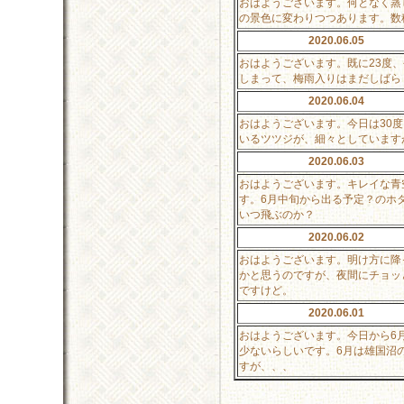
おはようございます。何となく蒸
の景色に変わりつつあります。数
2020.06.05
おはようございます。既に23度
しまって、梅雨入りはまだしばら
2020.06.04
おはようございます。今日は30
いるツツジが、細々としています
2020.06.03
おはようございます。キレイな青
す。6月中旬から出る予定？のホ
いつ飛ぶのか？
2020.06.02
おはようございます。明け方に降
かと思うのですが、夜間にチョッ
ですけど。
2020.06.01
おはようございます。今日から6
少ないらしいです。6月は雄国沼
すが、、、