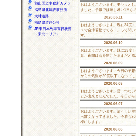
郡山国道事務所カメラ
おはようございます。モヤッとし
ました。予報では蒸し暑い1日な
福島県北建設事務所
大峠道路
2020.06.11
福島県道路公社
おはようございます。現在24度！
JR東日本列車運行状況
スで会津若松でてる！」って聞い
（東北エリア）
す。
2020.06.10
おはようございます。既に23度！
意、夜間は窓を開けたままだと風
2020.06.09
おはようございます。今日の予想
からの気温が20度以下になって
2020.06.08
おはようございます。雲一つない
とが出来ませんでした。今日から
2020.06.07
おはようございます。清々しい空
っぽくなってきました。今週も3
様にします。
2020.06.06