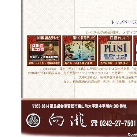
トップペー
たくさんの外部団体、メディア
このpageは、日本で初めて文化財に登録されたレトロな木造旅館 「
1996年公式HP開設以来、毎日更新中！ライブカメラは1分ごと更新中！ ご
大事な旅行は、福島県会津若松東山温泉の
なお、福島県内の向瀧旅館、向滝、向滝旅館、ホテル