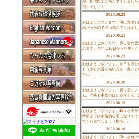
が、期待以上に飛んでくれました
飛ぶでしょ！
2020.06.23
おはようございます。明け方少し
雨だったので沢山飛んでくれまし
2020.06.22
おはようございます。少し暗め雲
れます。今年は10日から発生し
2020.06.21
おはようございます。今日も涼し
もう少し気温が高い方が、良いと
すね。
2020.06.20
おはようございます。曇り空にチ
ん。昨晩も中庭のほたるちゃん、
2020.06.19
おはようございます。時々水滴が
時頃までは本格的な雨になりそう
でくれるでしょう（期待）。
2020.06.18
おはようございます。薄い水色の