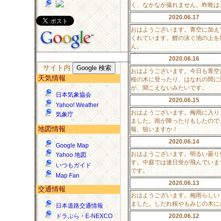
く、なかなか撮れません。昨晩は
2020.06.17
おはようございます。青空に加え
くれています。鯉の泳ぐ池の上を
ん。
2020.06.16
サイト内
おはようございます。今日も青空
天気情報
桜の木に登ったり、はなれの間に
が、聞こえないみたいです。
日本気象協会
2020.06.15
Yahoo! Weather
おはようございます。梅雨に入り
気象庁
ました。雨が降ったりもしたので
地図情報
報、狙いますか！
2020.06.14
Google Map
おはようございます。明るい曇り
Yahoo 地図
す。中庭では連日蛍が飛んでいま
いつもガイド
です。
Map Fan
2020.06.13
交通情報
おはようございます。梅雨らしい
ました。しだれ桜やもみじの木に
日本道路交通情報
2020.06.12
ドラぷら・E-NEXCO