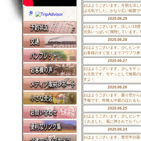
おはようございます。今朝も涼し
は元気でした。かなり広い範囲で
2020.06.29
おはようございます。涼しい19
元気いっぱいに飛翔しています。
2020.06.28
おはようございます。少しヒンヤ
お客様のすぐ近くまでフワフワ来
2020.06.27
おはようございます。少しモヤッ
お元気です。モヤッとして無風の
すよ！
2020.06.26
おはようございます。曇り空から
予報です。昨晩も中庭のほたるち
2020.06.25
おはようございます。少しヒンヤ
くれました、風に押されてか？い
2020.06.24
おはようございます。青空半分曇