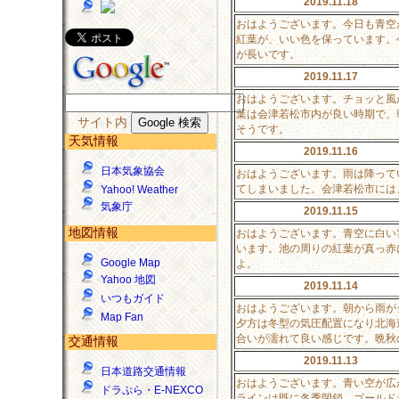
2019.11.18
おはようございます。今日も青空
紅葉が、いい色を保っています。
が長いです。
2019.11.17
おはようございます。チョッと風
葉は会津若松市内が良い時期で、
サイト内
そうです。
天気情報
2019.11.16
日本気象協会
おはようございます。雨は降って
てしまいました。会津若松市には
Yahoo! Weather
気象庁
2019.11.15
地図情報
おはようございます。青空に白い
います。池の周りの紅葉が真っ赤
Google Map
よ。
Yahoo 地図
2019.11.14
いつもガイド
おはようございます。朝から雨が
Map Fan
夕方は冬型の気圧配置になり北海
合いが濡れて良い感じです。晩秋
交通情報
2019.11.13
日本道路交通情報
おはようございます。青い空が広
ドラぷら・E-NEXCO
ラインは既に冬季閉鎖、ゴールド