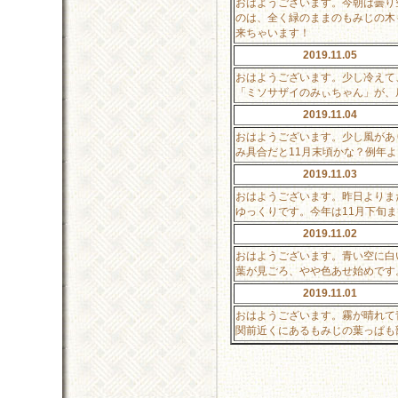
おはようございます。今朝は曇り
のは、全く緑のままのもみじの木
来ちゃいます！
2019.11.05
おはようございます。少し冷えて
「ミソサザイのみぃちゃん」が、
2019.11.04
おはようございます。少し風があ
み具合だと11月末頃かな？例年
2019.11.03
おはようございます。昨日よりま
ゆっくりです。今年は11月下旬
2019.11.02
おはようございます。青い空に白
葉が見ごろ、やや色あせ始めです
2019.11.01
おはようございます。霧が晴れて
関前近くにあるもみじの葉っぱも