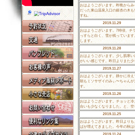
おはようございます。昨晩からみ
だった東山温泉入口の銀杏の木も
すね。
2019.11.29
おはようございます。7時頃、チ
っすらと白く、雪が残っています
します。
2019.11.28
おはようございます。少し肌寒い
がいい感じです。昨日よりまた少
2019.11.27
おはようございます。静かに冷え
朝もミソサザイのみぃ〜ちゃんが
す。
2019.11.26
おはようございます。チョッと冷
合いも少なくなりました。と、空
2019.11.25
おはようございます。昨日よりも
ぱが増えてきました。今年の秋は
2019.11.24