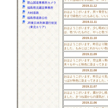
郡山国道事務所カメラ
2019.11.12
福島県北建設事務所
おはようございます。所々青空も
大峠道路
今まで緑色だったもみじも、いい
福島県道路公社
2019.11.11
JR東日本列車運行状況
（東北エリア）
おはようございます。少し暗めに
は、色づいたものと、やっと色づ
2019.11.10
おはようございます。昨日より随
ました。もみじはこれからいい色
2019.11.09
おはようございます。空は真っ青
木々もやっと秋色に染まってきま
2019.11.08
おはようございます。昨日より見
っぱが秋色に染まってきました。
2019.11.07
おはようございます。霧が少し残
ました。きつね湯からの湯気が、
2019.11.06