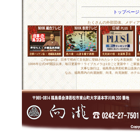
トップペー
たくさんの外部団体、メディア
このpageは、日本で初めて文化財に登録されたレトロな木造旅館 「
1996年公式HP開設以来、毎日更新中！ライブカメラは1分ごと更新中！ ご
大事な旅行は、福島県会津若松東山温泉の
なお、福島県内の向瀧旅館、向滝、向滝旅館、ホテル