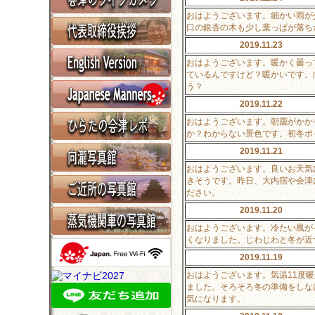
おはようございます。細かい雨が
口の銀杏の木も少し葉っぱが落ち
2019.11.23
おはようございます。暖かく曇っ
ているんですけど？暖かいです。
う？
2019.11.22
おはようございます。朝靄がかか
か？わからない景色です。初冬ポ
2019.11.21
おはようございます。良いお天気
きそうです。昨日、大内宿や会津
ださい。
2019.11.20
おはようございます。冷たい風が
くなりました。じわじわと冬が近
2019.11.19
おはようございます。気温11度
ました。そろそろ冬の準備をしな
気になります。