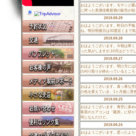
おはようございます。モヤッと暖か
に搾った美酒佳肴新酒の販売が始
2019.09.29
おはようございます。昨日の予報
ね。明日明後日は30度近くまで
2019.09.28
おはようございます。今朝は寒く
った気がしますが,10月はどう
2019.09.27
おはようございます。明け方には
の刈り取りが終わっているところ
2019.09.26
おはようございます。真っ青な空
の色を変えていき、1ヶ月後に景
2019.09.25
おはようございます。青空に多め
客室のエアコンは「暖房」に切り
同じなんだけど。
2019.09.24
おはようございます。思ったより