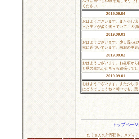
ぶりに日中も30度を超しそうで
ください。
2019.09.04
おはようございます。また少し涼
ったモノが多く残っていて、大切
2019.09.03
おはようございます。少し湿っぽ
秋に近づいています。向瀧の中庭
2019.09.02
おはようございます。お昼頃から
と秋の空気がどちらも頑張ってし
2019.09.01
おはようございます。また少し涼し
はどうでしょうね？町中でも、葉
トップペー
たくさんの外部団体、メディア