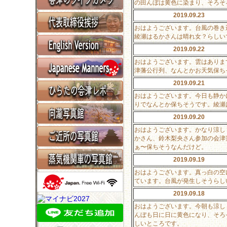
の田んぼは黄色に染まり、そろそ
2019.09.23
おはようございます。台風の巻き
綾瀬はるかさんは晴れ女？らしい
2019.09.22
おはようございます。雲はありま
津藩公行列、なんとかお天気保ち
2019.09.21
おはようございます。今日も静か
りでなんとか保ちそうです。綾瀬
2019.09.20
おはようございます。かなり涼し
かさん、鈴木梨央さん参加の会津
ぁ〜保ちそうなんだけど。
2019.09.19
おはようございます。真っ白の空
ています。台風が発生しそうらし
2019.09.18
おはようございます。今朝も涼し
んぼも日に日に黄色になり、そろ
しいところです。