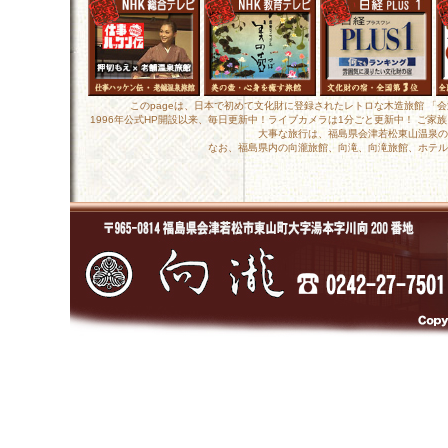
このpageは、日本で初めて文化財に登録されたレトロな木造旅館 「
1996年公式HP開設以来、毎日更新中！ライブカメラは1分ごと更新中！ ご
大事な旅行は、福島県会津若松東山温泉の
なお、福島県内の向瀧旅館、向滝、向滝旅館、ホテル