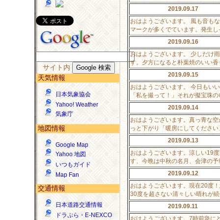
2019.09.17
おはようございます。 風も音も
マークが多くでています。発生し
2019.09.16
おはようございます。 少しだけ
す。夕方になると朴葉焼のいい香
サイト内
2019.09.15
天気情報
おはようございます。 今日もい
日本気象協会
「私を撮って！」それが擬宝珠の
Yahoo! Weather
2019.09.14
気象庁
おはようございます。真っ青な空
地図情報
っと下がり「暖房にしてください
2019.09.13
Google Map
おはようございます。涼しい19
Yahoo 地図
す、今晩は中秋の名月、会津の予
いつもガイド
2019.09.12
Map Fan
おはようございます。現在20度
交通情報
30度を超さない清々しい晴れが
日本道路交通情報
2019.09.11
ドラぷら・E-NEXCO
おはようございます。7時前急に