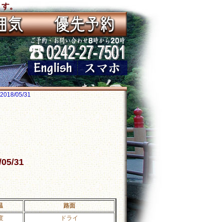
ます。
18/05/31
05/31
温
路面
度
ドライ