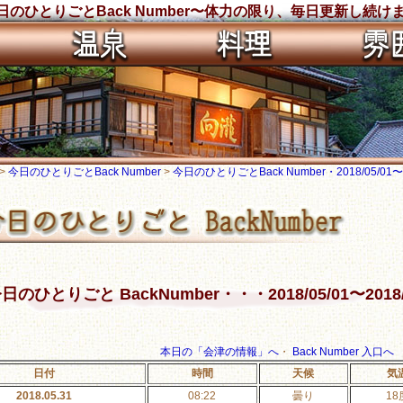
のひとりごとBack Number〜体力の限り、毎日更新し続け
>
今日のひとりごとBack Number
>
今日のひとりごとBack Number・2018/05/01〜20
日のひとりごと BackNumber・・・2018/05/01〜2018/
本日の「会津の情報」へ
・
Back Number 入口へ
日付
時間
天候
気
2018.05.31
08:22
曇り
18