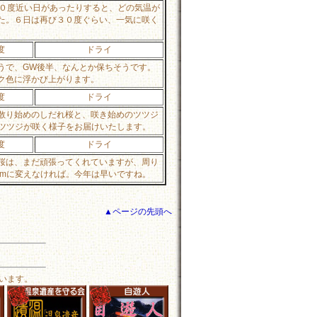
３０度近い日があったりすると、どの気温が
た。６日は再び３０度ぐらい、一気に咲く
度
ドライ
うで、GW後半、なんとか保ちそうです。
ク色に浮かび上がります。
度
ドライ
散り始めのしだれ桜と、咲き始めのツツジ
庭のツツジが咲く様子をお届けいたします。
度
ドライ
桜は、まだ頑張ってくれていますが、周り
icamに変えなければ。今年は早いですね。
▲ページの先頭へ
います。