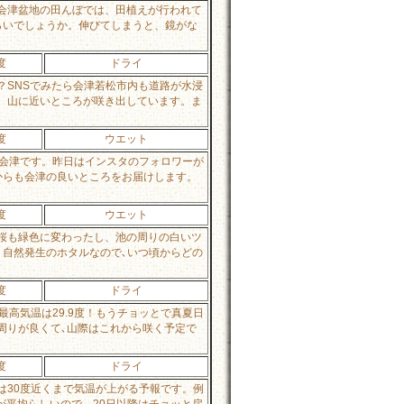
会津盆地の田んぼでは、田植えが行われて
らいでしょうか。伸びてしまうと、鏡がな
度
ドライ
SNSでみたら会津若松市内も道路が水浸
、山に近いところが咲き出しています。ま
度
ウエット
の会津です。昨日はインスタのフォロワーが
からも会津の良いところをお届けします。
度
ウエット
桜も緑色に変わったし、池の周りの白いツ
自然発生のホタルなので､いつ頃からどの
度
ドライ
高気温は29.9度！もうチョッとで真夏日
周りが良くて､山際はこれから咲く予定で
度
ドライ
は30度近くまで気温が上がる予報です。例
が平均らしいので、20日以降はチョッと戻