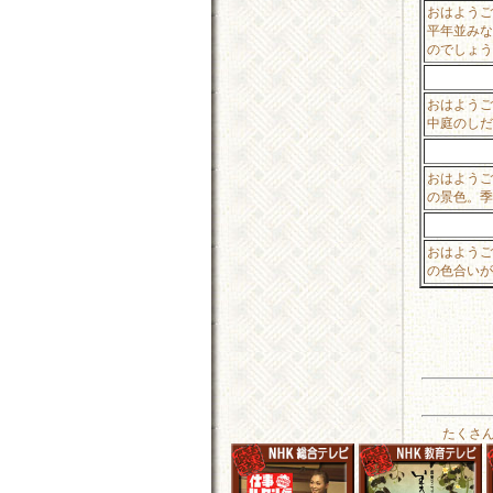
おはようご
平年並みな
のでしょう
おはようご
中庭のしだ
おはようご
の景色。季
おはようご
の色合いが
たくさ