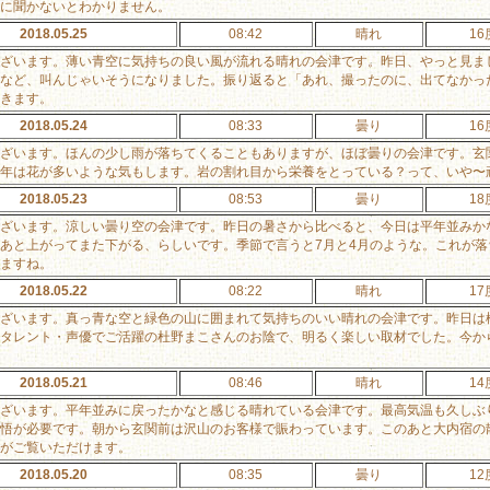
に聞かないとわかりません。
2018.05.25
08:42
晴れ
16
ざいます。薄い青空に気持ちの良い風が流れる晴れの会津です。昨日、やっと見ま
など、叫んじゃいそうになりました。振り返ると「あれ、撮ったのに、出てなかっ
きます。
2018.05.24
08:33
曇り
16
ざいます。ほんの少し雨が落ちてくることもありますが、ほぼ曇りの会津です。玄
年は花が多いような気もします。岩の割れ目から栄養をとっている？って、いや〜
2018.05.23
08:53
曇り
18
ざいます。涼しい曇り空の会津です。昨日の暑さから比べると、今日は平年並みか
あと上がってまた下がる、らしいです。季節で言うと7月と4月のような。これが落
ますね。
2018.05.22
08:22
晴れ
17
ざいます。真っ青な空と緑色の山に囲まれて気持ちのいい晴れの会津です。昨日は
タレント・声優でご活躍の杜野まこさんのお陰で、明るく楽しい取材でした。今か
2018.05.21
08:46
晴れ
14
ざいます。平年並みに戻ったかなと感じる晴れている会津です。最高気温も久しぶ
悟が必要です。朝から玄関前は沢山のお客様で賑わっています。このあと大内宿の
がご覧いただけます。
2018.05.20
08:35
曇り
12