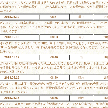
ざいます。ところどこと晴れ間は見えるのですが、肌寒く感じる曇りの会津です。
い稲がうっすらと緑色に染めて、しかも水鏡になっている景色は、今から2週間ぐ
んですよ。
2018.05.19
08:57
曇り
14
ざいます。少し肌寒い風がふいている曇りの会津です。昨日の雨は大丈夫でしたか？
もあったようですが、ここは全然平気でした。中庭池の周りの白いツツジは終わり
ジ楽しめます。
2018.05.18
08:03
曇り
20
ざいます。朝からモヤモヤして20度、雨はいつ降り出してもおかしくない曇り空
,000人を突破いたしました！毎日写真を撮ることがさらに楽しくなってます。これ
は暑い。。。
2018.05.17
08:46
雨
18
ざいます。明け方から雨が降ったり止んだりしている会津です。気がつけばしだれ
そろ終わりのようです。もうチョッとすれば6月で、ホタルの時期にはいりますね。
のかは？謎ですが。
2018.05.16
08:40
晴れ
18
ざいます。既に18度、青空の色合いが暑くなりそうな感じがする晴れの会津です。最
庭のツツジはよく保っていますね。朝晩の気温がひくいからでしょうか？今は池の
まで楽しめそうです。
2018.05.15
08:55
晴れ
16
ざいます。スカッと晴れて気持ちの良い風がそよそよしている会津です。今日明日
てどんな気候だったのか忘れてしまいそうな気候変化ですね。調べると10度〜22度