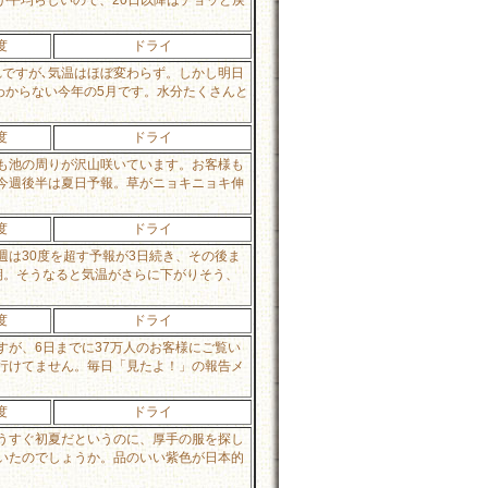
度
ドライ
ですが､気温はほぼ変わらず。しかし明日
わからない今年の5月です。水分たくさんと
度
ドライ
も池の周りが沢山咲いています。お客様も
今週後半は夏日予報。草がニョキニョキ伸
度
ドライ
は30度を超す予報が3日続き、その後ま
期。そうなると気温がさらに下がりそう、
度
ドライ
が、6日までに37万人のお客様にご覧い
行けてません。毎日「見たよ！」の報告メ
度
ドライ
うすぐ初夏だというのに、厚手の服を探し
いたのでしょうか。品のいい紫色が日本的