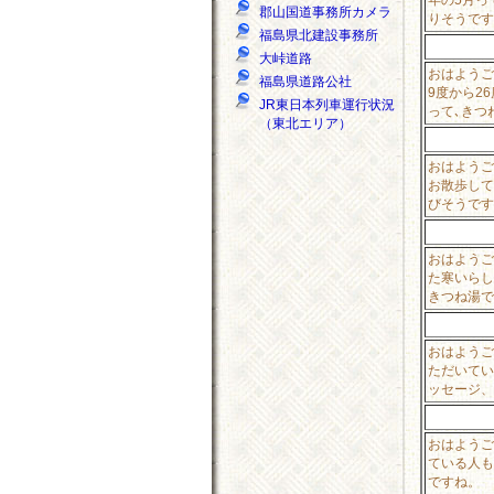
郡山国道事務所カメラ
りそうです
福島県北建設事務所
大峠道路
おはようご
福島県道路公社
9度から2
JR東日本列車運行状況
って､きつ
（東北エリア）
おはようご
お散歩して
びそうです
おはようご
た寒いらし
きつね湯で
おはようご
ただいてい
ッセージ、
おはようご
ている人も
ですね。