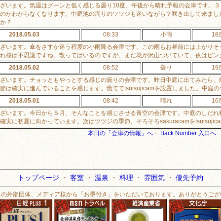
ざいます。気温はグーンと低く感じる曇り10度、午後から晴れ予報の会津です。
のかわからなくなります。中庭池の周りのツツジも迷いながら？咲き出して来まし
か？
2018.05.03
08:33
小雨
18
ざいます。傘をさすか迷う程度の小雨降る会津です。この雨もお昼前には上がりそ
れ桜は不思議ですね。散ってはいるのですが、まだ花が沢山ついていて、夜はピン
2018.05.02
08:52
曇り
19
ざいます。チョッともやっとする感じの曇りの会津です。昨日中庭に出てみたら、
節は確実に進んでいることを感じます。慌ててtsutsujicamを設置しました。中
2018.05.01
08:42
晴れ
16
ざいます。今日から５月、そんなことを感じさせる青空の会津です。中庭のしだれ
確実に初夏に向かっています。次はツツジの季節、そろそろsakuracamをtsutsuj
本日の「会津の情報」へ
・
Back Number 入口へ
トップページ
・
客室
・
温泉
・
料理
・
雰囲気
・
優先予約
んの外部団体、メディア様から「お墨付き」をいただいております。ありがとうござ