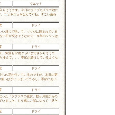
度
ウエット
に入りそうです。今日のライブカメラで池に
で、ニョキニョキなんですね。すごい生命
度
ドライ
いい感じで咲いて、ツツジに囲まれている
らない日が突きそうなので、今年のツツジは
度
ドライ
で、気温も12度ぐらいまでさがりそうで
また冷えて、、、季節が逆行しているような
度
ドライ
少しの花が付いているのですが、本日の更
の葉っぱがいっぱい出てるし。季節におい
度
ドライ
なった『ラプラスの魔女』数ヶ月前からの
ていました。もう既にご覧になって「見た
度
ドライ