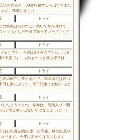
天気を見ると、30度を超す日も出てきまし
きなど、準備しました。
度
ドライ
この時期はものすごい勢いで草が伸びて、
スッキリとした中庭で舞っていただこうと
度
ドライ
がりそうです。今週は6月突入ですね。ホタ
開始予定です。ふわぁ〜っと飛ぶ様子は、
度
ドライ
ら夏の献立に変わるので、調理場では夏バ
平田も楽しみです。毎日試食でお腹いっぱ
度
ドライ
りしたようですね。今年は「梅雨入り・明
かね？雨災害が出ない年になるように、今
度
ドライ
今日も気温差約20度！の予報。秋の紅葉時
に入ります。今年は早そうな気もします