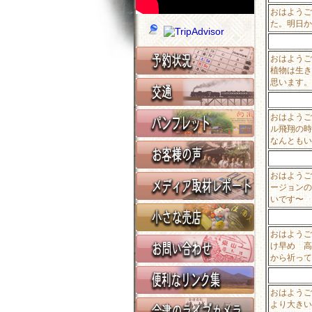
おはようご
た。明日か
おはようご
植物は生き
思います。
おはようご
ル飛翔の時
なんともい
おはようご
ージョンの
いです〜
おはようご
け早め 高
から祈って
おはようご
より大きい