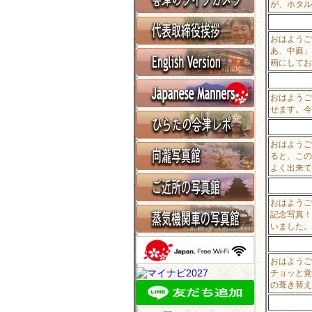
が、ホタル
おはようご
あ、中庭」
画にしてお
おはようご
せます。今
おはようご
ると、この
よく出来て
おはようご
記念写真！
いました。
おはようご
チョッと覚
の葺き替え