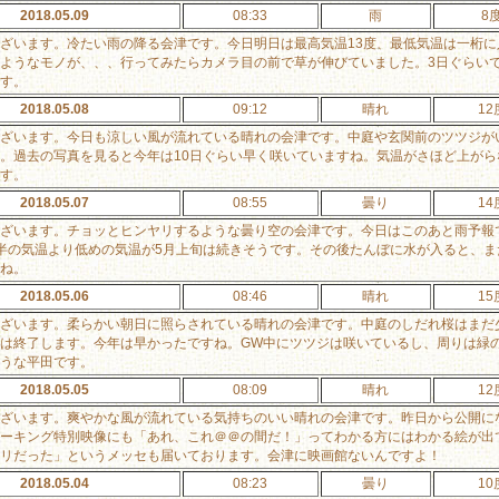
2018.05.09
08:33
雨
8
ざいます。冷たい雨の降る会津です。今日明日は最高気温13度、最低気温は一桁
ようなモノが、、、行ってみたらカメラ目の前で草が伸びていました。3日ぐらい
す。
2018.05.08
09:12
晴れ
12
ざいます。今日も涼しい風が流れている晴れの会津です。中庭や玄関前のツツジが
。過去の写真を見ると今年は10日ぐらい早く咲いていますね。気温がさほど上が
す。
2018.05.07
08:55
曇り
14
ざいます。チョッとヒンヤリするような曇り空の会津です。今日はこのあと雨予報
半の気温より低めの気温が5月上旬は続きそうです。その後たんぼに水が入ると、
ね。
2018.05.06
08:46
晴れ
15
ざいます。柔らかい朝日に照らされている晴れの会津です。中庭のしだれ桜はまだ
は終了します。今年は早かったですね。GW中にツツジは咲いているし、周りは緑
うな平田です。
2018.05.05
08:09
晴れ
12
ざいます。爽やかな風が流れている気持ちのいい晴れの会津です。昨日から公開に
ーキング特別映像にも「あれ、これ＠＠の間だ！」ってわかる方にはわかる絵が出
リだった」というメッセも届いております。会津に映画館ないんですよ！
2018.05.04
08:23
曇り
10