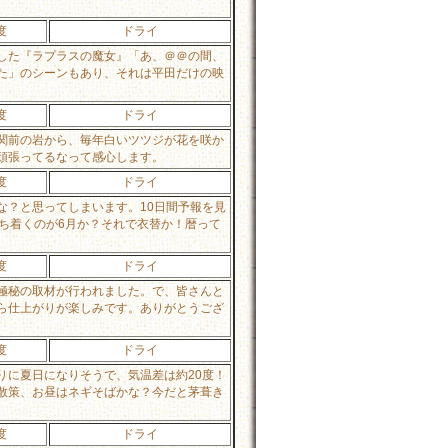
度
ドライ
した『ラプラスの魔女』「あ、＠＠の間、
た」のシーンもあり、それは平田だけの映
度
ドライ
関前の岩から、毎年白いツツジが花を咲か
頑張ってるなって感心します。
度
ドライ
な？と思ってしまいます。10日間予報を見
ち着くのが6月か？それで衣替か！暦って
度
ドライ
極秘の取材が行われました。で、皆さんと
ら仕上がりが楽しみです。ありがとうござ
度
ドライ
りに夏日になりそうで、気温差は約20度！
散策、お昼はネギそばかな？今だと茅葺き
度
ドライ