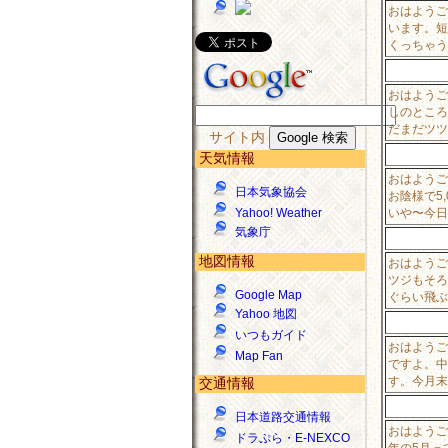
おはようご
います。短
くっちゃう
おはようご
しのところ
だまだツツ
サイト内
天気情報
おはようご
日本気象協会
お陰様で5
いや〜今日
Yahoo! Weather
気象庁
地図情報
おはようご
ツジもそろ
Google Map
ぐらい飛ぶ
Yahoo 地図
いつもガイド
おはようご
Map Fan
ですよ。中
す。今月末
交通情報
日本道路交通情報
おはようご
ドラぷら・E-NEXCO
年の5月っ