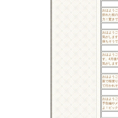
おはようご
折れた枝の
力！驚きで
おはようご
気がします
保ちそうで
おはようご
す。4月後
気がします
おはようご
新で桜便り
て行かれそ
おはようご
予告編やメ
よ！ビック