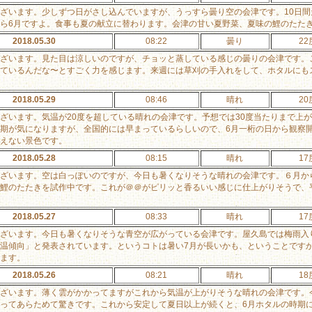
ざいます。少しずつ日がさし込んでいますが、うっすら曇り空の会津です。10日間
ら6月ですよ。食事も夏の献立に替わります。会津の甘い夏野菜、夏味の鯉のたた
2018.05.30
08:22
曇り
22
ざいます。見た目は涼しいのですが、チョッと蒸している感じの曇りの会津です。
ているんだな〜とすごく力を感じます。来週には草刈の手入れをして、ホタルにも
2018.05.29
08:46
晴れ
20
ざいます。気温が20度を超している晴れの会津です。予想では30度当たりまで上
期が気になりますが、全国的には早まっているらしいので、6月一桁の日から観察
えない景色です。
2018.05.28
08:15
晴れ
17
ざいます。空は白っぽいのですが、今日も暑くなりそうな晴れの会津です。６月か
鯉のたたきを試作中です。これが＠＠がピリッと香るいい感じに仕上がりそうで、
2018.05.27
08:33
晴れ
17
ざいます。今日も暑くなりそうな青空が広がっている会津です。屋久島では梅雨入
温傾向」と発表されています。というコトは暑い7月が長いかも、ということです
ます。
2018.05.26
08:21
晴れ
18
ざいます。薄く雲がかかってますがこれから気温が上がりそうな晴れの会津です。
ってあらためて驚きです。これから安定して夏日以上が続くと、6月ホタルの時期