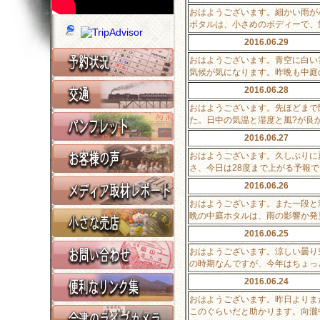
おはようございます。細かい雨が
ボタルは、小さめのボディーで、
2016.06.29
おはようございます。青空に白い
気候が気になります。昨晩も中庭
2016.06.28
おはようございます。先ほどまで
た。日中の気温と湿度と風?が良
2016.06.27
おはようございます。久しぶりに
さ、今日は28度まで上がる予報
2016.06.26
おはようございます。また一段と
晩の中庭ホタルは、雨の影響か発
2016.06.25
おはようございます。涼しい曇り
の時期なんですが、今年はちょっ
2016.06.24
おはようございます。昨日よりま
このぐらいだと助かります。向瀧