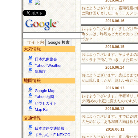
2016.06.17
おはようございます。霧雨程度の
に飛び回りました。もう、カメラ
2016.06.16
おはようございます。少しだけモ
ホタルは、昨晩もピカピカ光って
うか？
サイト内
2016.06.15
天気情報
おはようございます。そよそよの
日本気象協会
ザクラまで飛んでいき、また戻っ
Yahoo! Weather
2016.06.14
気象庁
おはようございます。先ほどまで
地図情報
が出現しましたが、涼しい夜だっ
2016.06.13
Google Map
おはようございます。予報通り、
Yahoo 地図
グ(暗めの中庭)に変えたのです
いつもガイド
2016.06.12
Map Fan
おはようございます。すでに24
交通情報
のためにも、ある程度の雨は欲し
日本道路交通情報
2016.06.11
ドラぷら・E-NEXCO
おはようございます。真っ青な空