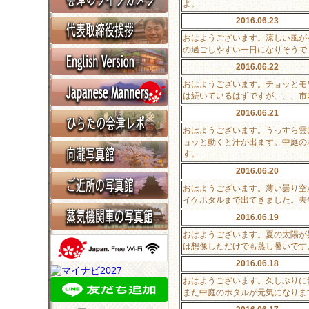
よ。
2016.06.23
おはようございます。涼しい風が
の過ごしやすい一日になりそうで
2016.06.22
おはようございます。チョッとモ
は続いているはずですが、、、市
2016.06.21
おはようございます。うっすら雲
ョッと動くと汗が出ます。中庭の
す。
2016.06.20
おはようございます。薄い曇り空
イケボタルまで出てきました。去
2016.06.19
おはようございます。夏の太陽が
は想像しただけでも蒸し暑いです
2016.06.18
おはようございます。久しぶりに
また中庭のホタルが元気になりま