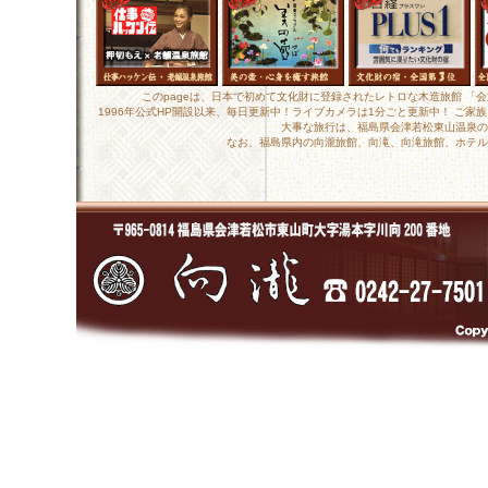
このpageは、日本で初めて文化財に登録されたレトロな木造旅館 「
1996年公式HP開設以来、毎日更新中！ライブカメラは1分ごと更新中！ ご
大事な旅行は、福島県会津若松東山温泉の
なお、福島県内の向瀧旅館、向滝、向滝旅館、ホテル