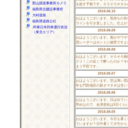
郡山国道事務所カメラ
を超す予報です。そろそろホタル
福島県北建設事務所
2016.06.10
大峠道路
おはようございます。気持ちの良
福島県道路公社
ラインを引き直しました。仕上が
JR東日本列車運行状況
2016.06.09
（東北エリア）
おはようございます。風がサワサ
雲レーダーはホントに確実ですよ
2016.06.08
おはようございます。そろそろ梅
クリ！この近くで孵ったのか？今
まう平田です。
2016.06.07
おはようございます。空は薄い雲
年も門田地区の新タマネギは甘い
2016.06.06
おはようございます。日は出てい
早めなので、会津若松は9日ぐら
2016.06.05
おはようございます。今日も暑く
ていますが？日中暑くて夕方から