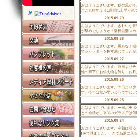
おはようございます。秋の風がそ
ここも昨年より1週間以上早く色
2015.09:29
おはようございます。きれいな青
が早めでしょうか？磐梯吾妻スカ
2015.09:28
おはようございます。風もなく穏
でシャッターを押す感じでしたが
2015.09:27
おはようございます。昨日よりチ
池の廊下にお供え物を飾り、お月
2015.09:26
おはようございます。昨日より少
す。今年は秋が早いようですね。
2015.09:25
おはようございます。一日ポチポ
との会話が、玄関のガラス戸は何
2015.09:24
おはようございます。今朝は明る
HPで見ました。 きつね湯に入