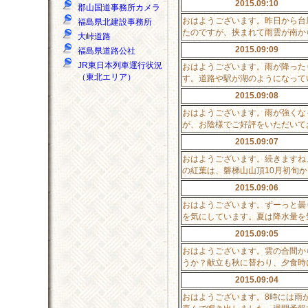
2015.09:10
郡山国道事務所カメラ
おはようございます。昨日から台
福島県北建設事務所
たのですが、挟まれて雨雲が南か
大峠道路
2015.09:09
福島県道路公社
JR東日本列車運行状況
おはようございます。雨が降った
（東北エリア）
す。道路や駅が湖のようになって
2015.09:08
おはようございます。雨が強くな
が、お陰様でご好評をいただいて
2015.09:07
おはようございます。続きますね
の紅葉は、磐梯山山頂10月初旬
2015.09:06
おはようございます。ずーっと曇
を気にしています。夏は降水量を
2015.09:05
おはようございます。雲の合間か
うか？献立も秋に替わり、夕食時
2015.09:04
おはようございます。8時には雨