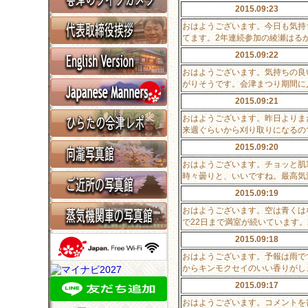
2015.09:23
おはようございます。今日も気持
てます。2年連続参加の綾瀬はる
2015.09:22
おはようございます。気持ちの良
がりそうです。会津まつり期間に
2015.09:21
おはようございます。昨日よりま
来週ぐらいから刈り取りになるの
2015.09:20
おはようございます。チョッと肌
時々曇りと、いいですね。最高気
2015.09:19
おはようございます。空は青くは
で22日まで満室が続いています
2015.09:18
おはようございます。予報は雨で
からキンモクセイのいい香りがし
2015.09:17
おはようございます。コメントを