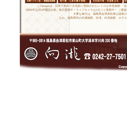
このpageは、日本で初めて文化財に登録されたレトロな木造旅館 「
1996年公式HP開設以来、毎日更新中！ライブカメラは1分ごと更新中！ ご
大事な旅行は、福島県会津若松東山温泉の
なお、福島県内の向瀧旅館、向滝、向滝旅館、ホテル