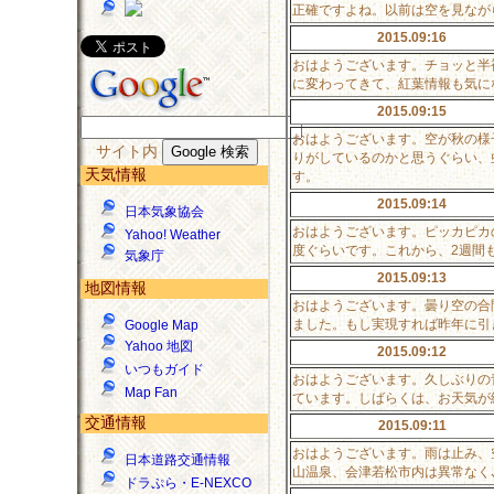
正確ですよね。以前は空を見なが
2015.09:16
おはようございます。チョッと半
に変わってきて、紅葉情報も気に
2015.09:15
おはようございます。空が秋の様
サイト内
りがしているのかと思うぐらい、
天気情報
す。
2015.09:14
日本気象協会
おはようございます。ピッカピカ
Yahoo! Weather
度ぐらいです。これから、2週間
気象庁
2015.09:13
地図情報
おはようございます。曇り空の合
ました。もし実現すれば昨年に引
Google Map
Yahoo 地図
2015.09:12
いつもガイド
おはようございます。久しぶりの
Map Fan
ています。しばらくは、お天気が
交通情報
2015.09:11
おはようございます。雨は止み、
日本道路交通情報
山温泉、会津若松市内は異常なく
ドラぷら・E-NEXCO