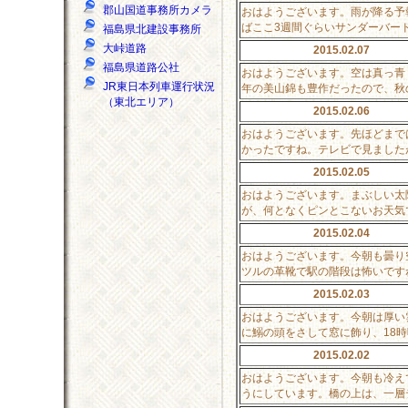
郡山国道事務所カメラ
おはようございます。雨が降る予
ばここ3週間ぐらいサンダーバー
福島県北建設事務所
大峠道路
2015.02.07
福島県道路公社
おはようございます。空は真っ青
JR東日本列車運行状況
年の美山錦も豊作だったので、秋
（東北エリア）
2015.02.06
おはようございます。先ほどまで
かったですね。テレビで見ました
2015.02.05
おはようございます。まぶしい太
が、何となくピンとこないお天気
2015.02.04
おはようございます。今朝も曇り
ツルの革靴で駅の階段は怖いです
2015.02.03
おはようございます。今朝は厚い
に鰯の頭をさして窓に飾り、18
2015.02.02
おはようございます。今朝も冷え
うにしています。橋の上は、一層