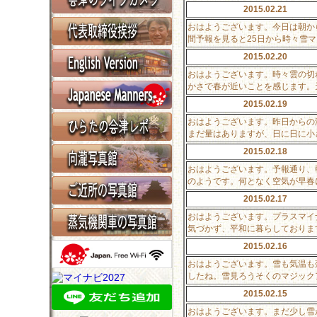
2015.02.21
おはようございます。今日は朝か
間予報を見ると25日から時々雪
2015.02.20
おはようございます。時々雲の切
かさで春が近いことを感じます。
2015.02.19
おはようございます。昨日からの
まだ量はありますが、日に日に小
2015.02.18
おはようございます。予報通り、
のようです。何となく空気が早春
2015.02.17
おはようございます。プラスマイ
気づかず、平和に暮らしておりま
2015.02.16
おはようございます。雪も気温も
したね。雪見ろうそくのマジックア
2015.02.15
おはようございます。まだ少し雪