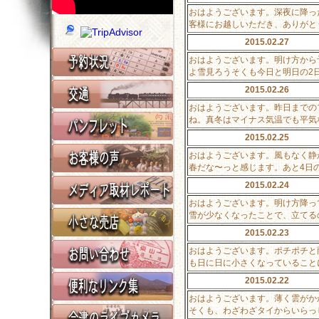
おはようございます。深夜に降っ
客様にお越しいただき、ありがと
2015.02.27
おはようございます。明け方から
よ雪見ろうそくも今日と明日の2
2015.02.26
おはようございます。昨日までの
ね。真冬はマイナス気温でも平気
2015.02.25
おはようございます。風もなく静
春だな〜っと感じます。あと4日
2015.02.24
おはようございます。明け方降っ
雪が少なくなったことで、立てる
2015.02.23
おはようございます。ポチポチと
も日に日に小さくなっていること
2015.02.22
おはようございます。薄く雲がか
そくも、わざわざタイからいらっ