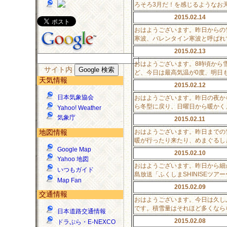
ろそろ3月だ！を感じるようなお
2015.02.14
おはようございます。昨日からの
寒波、バレンタイン寒波と呼ばれ
2015.02.13
おはようございます。8時頃から
サイト内
ど、今日は最高気温が0度、明日
天気情報
2015.02.12
日本気象協会
おはようございます。昨日の夜か
ら冬型に戻り、日曜日から暖かく
Yahoo! Weather
気象庁
2015.02.11
おはようございます。昨日までの
地図情報
暖が行ったり来たり、めまぐるし
Google Map
2015.02.10
Yahoo 地図
おはようございます。昨日から細か
いつもガイド
島放送「ふくしまSHINISEツ
Map Fan
2015.02.09
交通情報
おはようございます。今日は久し
です。積雪量はそれほど多くなら
日本道路交通情報
2015.02.08
ドラぷら・E-NEXCO