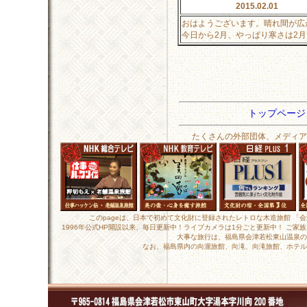
2015.02.01
おはようございます。晴れ間が広
今日から2月、やっぱり寒さは2
トップペー
たくさんの外部団体、メディア
このpageは、日本で初めて文化財に登録されたレトロな木造旅館 「
1996年公式HP開設以来、毎日更新中！ライブカメラは1分ごと更新中！ ご
大事な旅行は、福島県会津若松東山温泉の
なお、福島県内の向瀧旅館、向滝、向滝旅館、ホテル