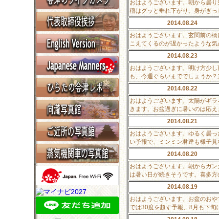
おはようございます。朝から曇り
稲はグッと垂れ下がり、身がぎっ
2014.08.24
おはようございます。玄関前の橋
こえてくるのが遅かったような気
2014.08.23
おはようございます。明け方少し
も、今週ぐらいまででしょうか？
2014.08.22
おはようございます。太陽がギラ
きます。お盆過ぎに暑いのは応え
2014.08.21
おはようございます。ゆるく曇っ
い予報で、ミンミン君達も様子見
2014.08.20
おはようございます。朝からガン
は暑い日が続きそうです。喜多方
2014.08.19
おはようございます。お盆のおや
では30度を超す予報、8月も下