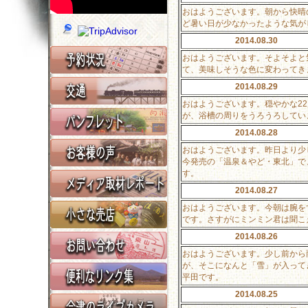
おはようございます。朝から快晴
ど暑い日が少なかったような気が
2014.08.30
おはようございます。そよそよと
て、美味しそうな色に変わってき
2014.08.29
おはようございます。穏やかな2
が、浴槽の周りをうろうろしてい
2014.08.28
おはようございます。昨日より少
今発売の「温泉＆やど・東北」で
す。
2014.08.27
おはようございます。今朝は腕を
です。さすがにミンミン君は聞こ
2014.08.26
おはようございます。少し前から
が、そこになんと「雪」が入って
平田です。
2014.08.25