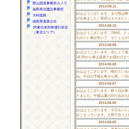
郡山国道事務所カメラ
2014.08.11
福島県北建設事務所
おはようございます。まだ雨は降
大峠道路
が出来ました！美容エキスをたく
福島県道路公社
2014.08.10
JR東日本列車運行状況
（東北エリア）
おはようございます。7時頃、ド
ちのいい風が吹いて、セミくんが
2014.08.09
おはようございます。涼しくて過
18:30から東山温泉でお湯か
2014.08.08
おはようございます。晴れている
ね。今日の予報も夜から雨、一日
2014.08.07
おはようございます。時々日が差
りました。中庭は夏の刈り込みも
2014.08.06
おはようございます。今日もいい
おこなっています。人間で言うと
2014.08.05