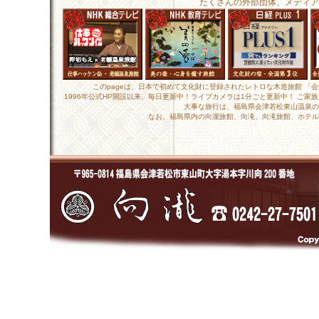
たくさんの外部団体、メディア
このpageは、日本で初めて文化財に登録されたレトロな木造旅館 「
1996年公式HP開設以来、毎日更新中！ライブカメラは1分ごと更新中！ ご
大事な旅行は、福島県会津若松東山温泉の
なお、福島県内の向瀧旅館、向滝、向滝旅館、ホテル