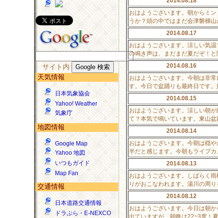
2014.08.18
おはようございます。朝からミン
うか？頭の中ではまだ会津磐梯山
2014.08.17
おはようございます。涼しい気温
の鳴き声は、まだまだ夏だぞ！と
2014.08.16
サイト内
天気情報
おはようございます。今朝は非常
す。今日で盆踊りも最終日です。
日本気象協会
2014.08.15
Yahoo! Weather
おはようございます。涼しい朝が
気象庁
て？本気で鳴いています。東山盆
地図情報
2014.08.14
おはようございます。今朝は穏や
Google Map
半だと感じます。今朝もライブカ
Yahoo 地図
いつもガイド
2014.08.13
Map Fan
おはようございます。しばらく雨
りがおこなわれます。湯川の周り
交通情報
2014.08.12
日本道路交通情報
おはようございます。今日は朝か
ドラぷら・E-NEXCO
出ていますが、朝晩は22~3度