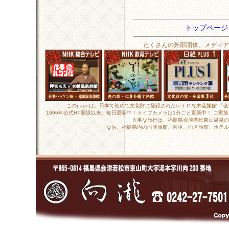
トップペー
たくさんの外部団体、メディア
このpageは、日本で初めて文化財に登録されたレトロな木造旅館 「
1996年公式HP開設以来、毎日更新中！ライブカメラは1分ごと更新中！ ご
大事な旅行は、福島県会津若松東山温泉の
なお、福島県内の向瀧旅館、向滝、向滝旅館、ホテル