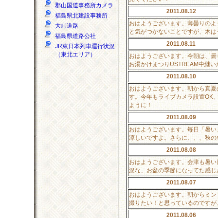
郡山国道事務所カメラ
2011.08.12
福島県北建設事務所
おはようございます。薄曇りのよ
大峠道路
と気がつかないことですが、木は
福島県道路公社
2011.08.11
JR東日本列車運行状況
（東北エリア）
おはようございます。今朝は、曇
お湯かけまつりUSTREAM中継
2011.08.10
おはようございます。朝から真夏
す。今年もライブカメラ設置OK
ように！
2011.08.09
おはようございます。毎日「暑い
涼しいですよ。さらに、、、秋の
2011.08.08
おはようございます。会津も暑い
況な、お盆の季節になってた感じ
2011.08.07
おはようございます。朝からミン
撮りたい！と思っているのですが
2011.08.06