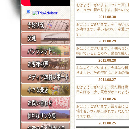
おはようございます。セミの声に
メニューに替わります。脂ののっ
2011.08.30
おはようございます。今日もいい
が流れます。早いもので、今週は
す。
2011.08.29
おはようございます。今朝もミン
鳴いているところを、動画で撮り
2011.08.28
おはようございます。会津は今日
きました。その空間に、沢山の虫
2011.08.27
おはようございます。見た目は暑
田んぼも、少し黄色がかったよう
2011.08.26
おはようございます。曇り空にセ
場米セシウム検出されず」なんで
うですね。
2011.08.25