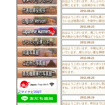
おはようございます。久しぶりに
が聞こえます。山全体がセミの鳴
2011.08.24
おはようございます。今日も過ご
ういえば地震の日、午前中に留仕
2011.08.23
おはようございます。過ごしやす
年の秋から冬の予報はどうなんで
2011.08.22
おはようございます。今朝も涼し
いています。残り少ない夏を満喫
2011.08.21
おはようございます。ポツポツと
客様も「涼しいですね〜」を連発
祈ります。
2011.08.20
おはようございます。また少し気
すね。コオロギなど虫の鳴く声が
う。
2011.08.19
おはようございます。昨日までに