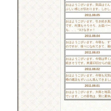
おはようございます。気温はぐん
ぶしい感じが伝わります。しかし
2011.08.05
おはようございます。引き続き真
です。向瀧もそろそろ、お盆バー
も、、、つけなきゃ！
2011.08.04
おはようございます。今朝も、すで
のですが、徐々になれてきて、最
2011.08.03
おはようございます。今朝は早く
続きそうです。来週13日からの
2011.08.02
おはようございます。今朝も元気
櫓の建設もずいぶん進んできまし
2011.08.01
おはようございます。大雨と地震
ています。この音色は、実に夏休