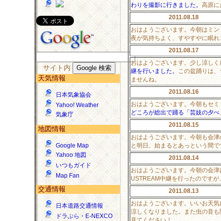
わりを撮影に行きました。
高原に
2011.08.18
おはようございます。今朝はミン
夜が気持ちよく、すやすやに眠れ
2011.08.17
おはようございます。少し涼しく
サイト内
継を行いました。
この盆踊りは、
天気情報
ませんね。
2011.08.16
日本気象協会
おはようございます。今朝もセミ
Yahoo! Weather
どころが総出で踊る「芸妓の夕べ
気象庁
2011.08.15
地図情報
おはようございます。今朝も会津
と明日。始まるとあっという間で
Google Map
Yahoo 地図
2011.08.14
いつもガイド
おはようございます。今朝の会津
Map Fan
USTREAM中継を行ったので
交通情報
2011.08.13
おはようございます。いいお天気
日本道路交通情報
涼しくなりました。また虫の音も
ドラぷら・E-NEXCO
見てください！