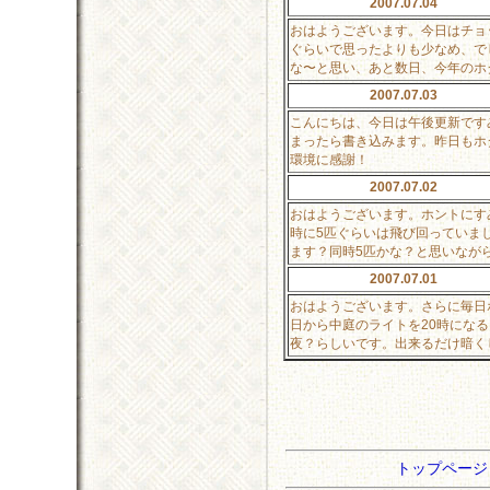
2007.07.04
おはようございます。今日はチョ
ぐらいで思ったよりも少なめ、で
な〜と思い、あと数日、今年のホ
2007.07.03
こんにちは、今日は午後更新です
まったら書き込みます。昨日もホ
環境に感謝！
2007.07.02
おはようございます。ホントにす
時に5匹ぐらいは飛び回っていま
ます？同時5匹かな？と思いなが
2007.07.01
おはようございます。さらに毎日
日から中庭のライトを20時にな
夜？らしいです。出来るだけ暗く
トップペー