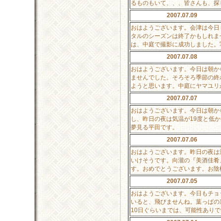
るものもいて、、、皆さんも、探
2007.07.09
おはようございます。会津は今日
タルのシーズンは終了かもしれま
は、中庭で撮影に成功しました。
2007.07.08
おはようございます。今日は朝か
ませんでした。そろそろ季節の終
ようと思います。中庭にヤマユリ
2007.07.07
おはようございます。今日は朝か
し、昨日の夜は気温が19度と低
夢見る平田です。
2007.07.06
おはようございます。昨日の夜は
いけそうです。向瀧の『美酒佳肴
す。おめでとうございます。お陰
2007.07.05
おはようございます。今日もチョ
いると、飛びませんね。葉っぱの
10日ぐらいまでは、可能性あり