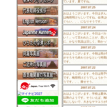
ています。夏ですね。
2007.07.25
おはようございます。今日はぎん
は梅雨明けらしいですね。会津は
ぐらい、、、になりそうです。
2007.07.24
おはようございます。今日はパカ
い！」って言われたことが、思い
に、かなり気温は涼しく、助かっ
2007.07.23
おはようございます。今朝は雨が
がそろそろ終わりかなという時期
です。
2007.07.22
おはようございます。今日は雨予
です。梅雨明けどうでしょうか？
うです。、、痩せそう。
2007.07.21
おはようございます。学校は夏休
以降のようです。そういえば、梅
気にしないで、大きなヤマユリが