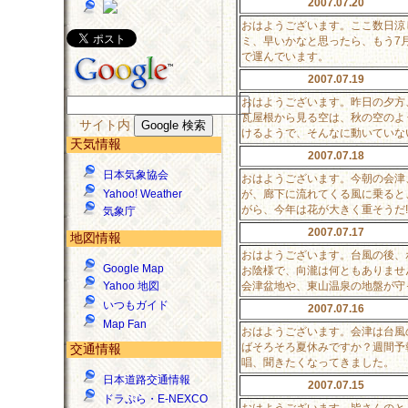
2007.07.20
おはようございます。ここ数日涼
ミ、早いかなと思ったら、もう7
で運んでいます。
2007.07.19
おはようございます。昨日の夕方
瓦屋根から見る空は、秋の空のよ
サイト内
けるようで、そんなに動いていな
天気情報
2007.07.18
日本気象協会
おはようございます。今朝の会津
が、廊下に流れてくる風に乗ると
Yahoo! Weather
がら、今年は花が大きく重そうだ
気象庁
2007.07.17
地図情報
おはようございます。台風の後、
Google Map
お陰様で、向瀧は何ともありませ
会津盆地や、東山温泉の地盤が守
Yahoo 地図
いつもガイド
2007.07.16
Map Fan
おはようございます。会津は台風
ばそろそろ夏休みですか？週間予
交通情報
唱、聞きたくなってきました。
日本道路交通情報
2007.07.15
ドラぷら・E-NEXCO
おはようございます。皆さんのと