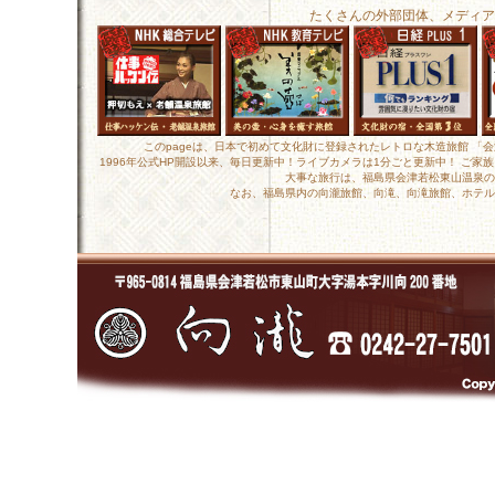
たくさんの外部団体、メディア
このpageは、日本で初めて文化財に登録されたレトロな木造旅館 「
1996年公式HP開設以来、毎日更新中！ライブカメラは1分ごと更新中！ ご
大事な旅行は、福島県会津若松東山温泉の
なお、福島県内の向瀧旅館、向滝、向滝旅館、ホテル