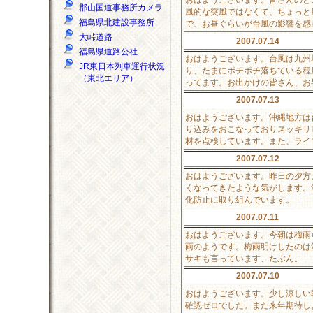
郡山国道事務所カメラ
風的な突風ではなくて、ちょっと
福島県北建設事務所
で、お昼ぐらいが台風の影響を感
大峠道路
2007.07.14
福島県道路公社
おはようございます。台風は九州
JR東日本列車運行状況
り、たまにポチポチ落ちている程
（東北エリア）
ってます。お出かけの皆さん、お
2007.07.13
おはようございます。沖縄地方は
り込みをおこなっておりスッキリ
材を点検しています。また、ライ
2007.07.12
おはようございます。昨日の夕方
くなってきたような気がします。
化防止に取り組んでいます。
2007.07.11
おはようございます。今朝は梅雨
雨のようです。梅雨明けしたのは
サキも言っています、たぶん。
2007.07.10
おはようございます。少し涼しい
確認ゼロでした。また来年期待し