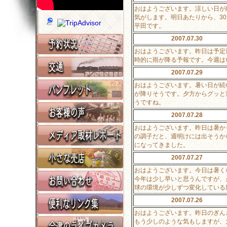
おはようございます。涼しい日が
気がします。明日あたりから、3
平田です。
2007.07.30
おはようございます。昨日は予定
時的に雨が降る予報です。今週は
2007.07.29
おはようございます。暑い日が続
が降りそうです。夕方からグッと
うですね。
2007.07.28
おはようございます。昨日は暑か
の調子だと、週明けには出そうか
になってきました。
2007.07.27
おはようございます。今日は暑く
今年は少し早いと思うんですが、
球の環境が少しずつ変化している
2007.07.26
おはようございます。昨日のぎん
もう少しのような気もしますが、