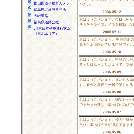
郡山国道事務所カメラ
ださい。
福島県北建設事務所
2006.05.12
大峠道路
おはようございます。今日は朝か
福島県道路公社
そろそろライブカメラを移動しな
JR東日本列車運行状況
2006.05.11
（東北エリア）
おはようございます。 中庭の池
見ると沢山咲いている中庭です。
2006.05.10
おはようございます。中庭のしだ
変わりはゆっくりなようで、気が
2006.05.09
おはようございます。良いお天気
す。春先と真夏と一日で楽しめる
2006.05.08
おはようございます。GW終わっ
でまたまた新しい葉っぱがのびて
2006.05.07
おはようございます。桜の中庭か
たびに葉っぱの量が増えてきます
2006.05.06