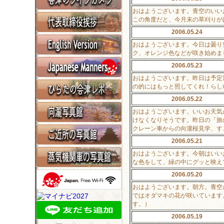
おはようございます。青空のいい
この角度だと、今月末の草刈りが
2006.05.24
おはようございます。今日は曇り
ク、オレンジ色などが咲き始めま
2006.05.23
おはようございます。昨日は予定
の的にはもっと照してくれ！らし
2006.05.22
おはようございます。いいお天気
けなくなりそうです。昨日の「旅
クレーン車からの向瀧桜見学、す
2006.05.21
おはようございます。今朝はいい
な色をして、緑の中にグッと映え
2006.05.20
おはようございます。朝方。青空
ではオダマキの花が咲いています
す。）
2006.05.19