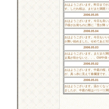
おはようございます。昨日までが
す。しだれ桜は、まだまだ満開！
2006.05.05
おはようございます。今日も良い
子様がお発ちのに際に「雪が降っ
2006.05.04
おはようございます。今日もいい
が舞い始めました。せめてあと3
2006.05.03
おはようございます。まだまだ満
ま風が吹かないと、、、GW中保
2006.05.02
おはようございます。中庭の桜、
が、真っ赤に見えて春爛漫です。
2006.05.01
おはようございます。温かくなっ
ましたが、中庭の桜はバリバリ満