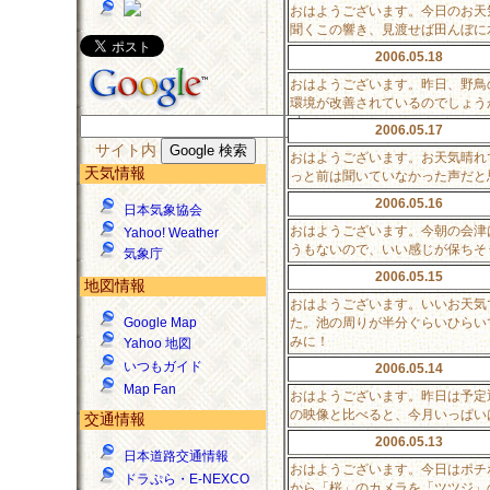
おはようございます。今日のお天
聞くこの響き、見渡せば田んぼに
2006.05.18
おはようございます。昨日、野鳥
環境が改善されているのでしょう
2006.05.17
サイト内
おはようございます。お天気晴れ
天気情報
っと前は聞いていなかった声だと
2006.05.16
日本気象協会
おはようございます。今朝の会津
Yahoo! Weather
うもないので、いい感じが保ちそ
気象庁
2006.05.15
地図情報
おはようございます。いいお天気
た。池の周りが半分ぐらいひらい
Google Map
みに！
Yahoo 地図
いつもガイド
2006.05.14
Map Fan
おはようございます。昨日は予定
の映像と比べると、今月いっぱい
交通情報
2006.05.13
日本道路交通情報
おはようございます。今日はポチ
ドラぷら・E-NEXCO
から「桜」のカメラを「ツツジ」