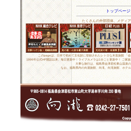
トップペー
たくさんの外部団体、メディア
このpageは、日本で初めて文化財に登録されたレトロな木造旅館 「
1996年公式HP開設以来、毎日更新中！ライブカメラは1分ごと更新中！ ご
大事な旅行は、福島県会津若松東山温泉の
なお、福島県内の向瀧旅館、向滝、向滝旅館、ホテル