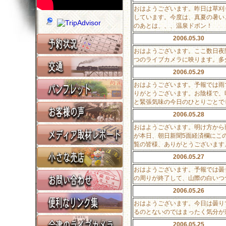
おはようございます。昨日は草刈
しています。今度は、真夏の暑い
のあとは、、、温泉ドボン！
2006.05.30
おはようございます。ここ数日夜
つのライブカメラに映ります。多
2006.05.29
おはようございます。予報では雨
りがとうございます。お陰様で、
と緊張気味の今日のひとりごとで
2006.05.28
おはようございます。明け方から
が本日、朝日新聞5面経済欄にこ
覧の皆様、ありがとうございます
2006.05.27
おはようございます。予報では曇
の周りが終了して、山際の白いつ
2006.05.26
おはようございます。今日は曇り
るのとないのではまったく気分が
2006.05.25