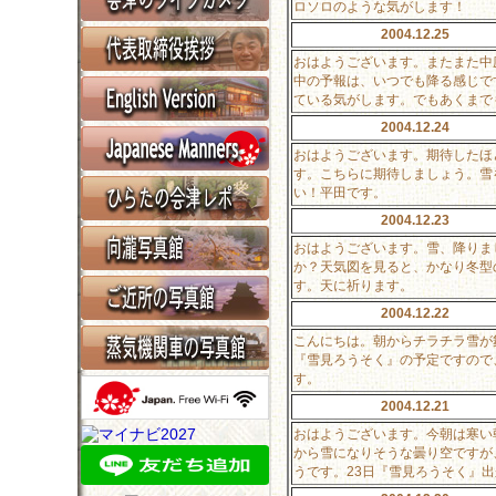
ロソロのような気がします！
2004.12.25
おはようございます。またまた中
中の予報は、いつでも降る感じで
ている気がします。でもあくまで
2004.12.24
おはようございます。期待したほ
す。こちらに期待しましょう。雪
い！平田です。
2004.12.23
おはようございます。雪、降りま
か？天気図を見ると、かなり冬型
す。天に祈ります。
2004.12.22
こんにちは。朝からチラチラ雪が
『雪見ろうそく』の予定ですので
す。
2004.12.21
おはようございます。今朝は寒い
から雪になりそうな曇り空ですが
うです。23日『雪見ろうそく』