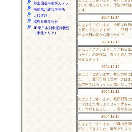
郡山国道事務所カメラ
がいい感じなんです。仕込の時期
福島県北建設事務所
ます。
大峠道路
2004.12.14
福島県道路公社
おはようございます。今朝は昨日
JR東日本列車運行状況
と喜んでおりますが、、、23日
（東北エリア）
年は当日の朝から降ったので、、
2004.12.13
おはようございます。ここ数日気
うそく』の製作は、着々と進んで
替えなきゃ！
2004.12.12
おはようございます。昨日の朝に
だ、、、週間予報に雪マークはま
心の中ではろうそくが燃えだして
2004.12.11
おはようございます。気圧配置は
ークはまだ出てきません！皆さん
く』作成もあるし、、、雪が振る
2004.12.10
おはようございます。中庭の雪囲
がさしてきました。毎年クリスマ