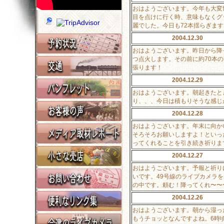
おはようございます。今年も大変
目を点けに行く時、意味もなくグ
麗でした。今日も72本揺らぎま
2004.12.30
おはようございます。昨日から降
つ点火します。その前に約70本
張ります！
2004.12.29
おはようございます。朝起きたと
り、、、今日は積もりそうな感じ
2004.12.28
おはようございます。年末に向か
そろそろお願いしますよ！といっ
ってくれることを引き続き祈りま
2004.12.27
おはようございます。予報と祈り
いです。49号線のライブカメラ
の中です。頼む！降ってくれ〜〜
2004.12.26
おはようございます。朝から湿っ
もうチョッとなんですよね。6時