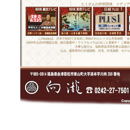
たくさんの外部団体、メディア
このpageは、日本で初めて文化財に登録されたレトロな木造旅館 「
1996年公式HP開設以来、毎日更新中！ライブカメラは1分ごと更新中！ ご
大事な旅行は、福島県会津若松東山温泉の
なお、福島県内の向瀧旅館、向滝、向滝旅館、ホテル