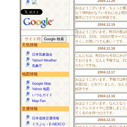
2004.12.20
おはようございます。ちょっと暖
な？3時頃かな？いずれにせよ明
勝手にワクワクの平田です。
2004.12.19
おはようございます。昨日の夜は
の21日、22日、23日の雪マ
サイト内
そく』の雪いつでも来い！です。
天気情報
2004.12.18
日本気象協会
こんにちは。昨日から今日にかけ
ております。なんと予報では、2
Yahoo! Weather
りたいですね。
気象庁
2004.12.17
地図情報
おはようございます。予報では昨
Google Map
水質1位」と出ていました。なん
好評です。
Yahoo 地図
いつもガイド
2004.12.16
Map Fan
おはようございます。なんとなく
タッドレスタイヤに交換しました
交通情報
てくるのを待つだけです。
日本道路交通情報
2004.12.15
ドラぷら・E-NEXCO
おはようございます。昨日に引き