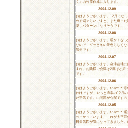
く』の竹筒作成に入ります。
2004.12.09
おはようございます。12月にな
ぬる燗ぐらいですと、また違った
楽しパターンになりそうです。
2004.12.08
おはようございます。暖かくなっ
なので、グッと冬の景色らしくな
師走です。
2004.12.07
おはようございます。会津盆地に
すね。お陰様で会津は2度ほど振
です。
2004.12.06
おはようございます。いや〜〜寒
わけですが、やっと通常の12月
だ平気です。山間部が心配ですの
2004.12.05
おはようございます。いや〜〜暖
のっかっています。これが太平洋
日天気図が気になってきました。