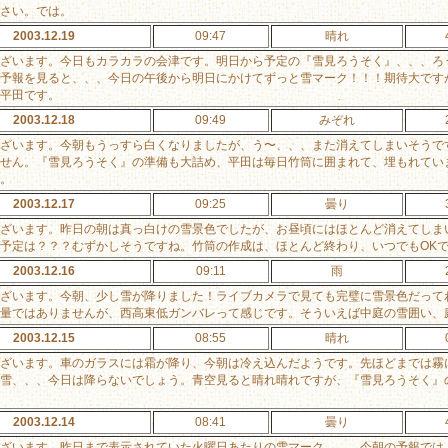
さい。では。
2003.12.19
09:47
晴れ
ざいます。今日もカラカラの会津です。明日から予定の『雪見ろうそく』、、、ろ
予報を見ると、、、今日の午後から明日にかけてずっと雪マーク！！！期待大です
平田です。
2003.12.18
09:49
みぞれ
ざいます。今朝もうっすら白くなりましたが、う〜、、、また消えてしまいそうで
せん。『雪見ろうそく』の準備も大詰め、平田は毎日竹筒に囲まれて、埋もれてい
。
2003.12.17
09:25
曇り
ざいます。昨日の朝は真っ白けの雪景色でしたが、お昼頃にはほとんど消えてしま
予定は？？？むずかしそうですね。竹筒の作成は、ほとんど終わり、いつでもOK
2003.12.16
09:11
雨
ざいます。今朝、少し雪が降りました！ライブカメラで見ても完璧に雪景色だって
量ではありませんが、西高東低ガンバレって感じです。そういえば中庭の雪囲い、
2003.12.15
08:55
晴れ
ざいます。車のガラスには霜が降り、今朝は冷え込んだようです。先ほどまでは霧
雪、、、今日は降らないでしょう。青空見ると晴れ晴れですが、『雪見ろうそく』
2003.12.14
08:41
曇り
ざいます。昨日まで表示されていた火曜日あたりの雪マーク、、、今朝の予報では