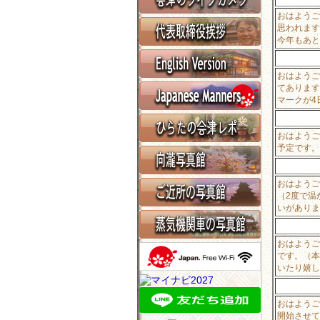
おはようご
思われます
今年もあと
おはようご
てあります
マークが4
おはようご
予定です。
おはようご
（2度で温
いがありま
おはようご
です。（本
いたり嬉し
おはようご
開始させて