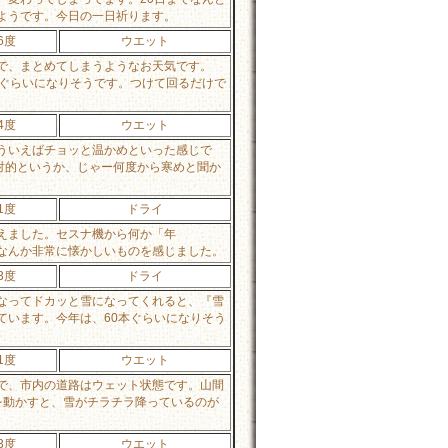
ようです。今日の一日祈ります。
6度
ウエット
で、まとめてしまうようなお天気です。
！ぐらいになりそうです。つけて回るだけで
4度
ウエット
ういえばチョッと温かめといった感じで
対的というか、じゃー何度から寒めと聞か
1度
ドライ
えました。セスナ機から何か「年
なんか非常に懐かしいものを感じました。
3度
ドライ
なってドカッと雪になってくれると、『雪
ています。今年は、60本ぐらいになりそう
1度
ウエット
で、市内の道路はウェット状態です。山間
を動かすと、雪がチラチラ降っているのが
3度
ウエット