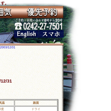
ます。
03/12/31
12/31
気温
路面
0度
ドライ