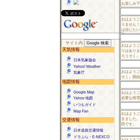
お楽しみ下
おはようご
りません！
は信じたい
サイト内
おはようご
天気情報
りはありま
ろうそく』
日本気象協会
Yahoo! Weather
おはようご
気象庁
そく』開始
地図情報
Google Map
おはようご
必要な積雪
Yahoo 地図
いつもガイド
Map Fan
おはようご
きました。
交通情報
田です。
日本道路交通情報
ドラぷら・E-NEXCO
おはようご