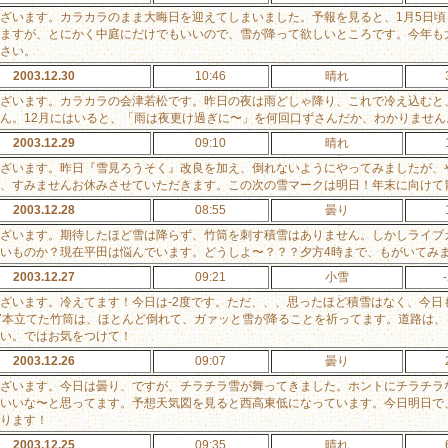
ざいます。カラカラのまま大晦日を迎えてしまいました。予報を見ると、1月5日
ますが、とにかく中庭にだけでもいいので、雪が降って欲しいところです。今年も
さい。
2003.12.30
10:46
晴れ
ざいます。カラカラの会津若松です。昨日の夜は雨どしゃ降り、これで冷え込むと
ん。12月にはいると、「雨は夜更け過ぎに〜」を何回口ずさんだか、わかりませ
2003.12.29
09:10
晴れ
ざいます。昨日『雪見ろうそく』改良を加え、倒れないようにやってみましたが、
、すみませんお休みさせていただきます。この次の雪マークは明日！年末に向けて
2003.12.28
08:55
曇り
ざいます。期待したほど雪は降らず、竹筒を刺す積雪はありません。しかしライブ
いものか？現在平田は悩んでいます。どうしよ〜？？？夕方4時まで、もがいてみ
2003.12.27
09:21
小雪
ざいます。冷えてます！今日は-2度です。ただ、、、思ったほど積雪はなく、今日
7本立てた竹筒は、ほとんど倒れて、ガァッと雪が降ることを祈ってます。道路は
い。ではお気をつけて！
2003.12.26
09:07
曇り
ざいます。今日は曇り、ですが、チラチラ雪が舞ってきました。ホントにチラチラ
いいな〜と思ってます。予想天気図を見ると西高東低になっています。今日明日で
ります！
2003.12.25
09:35
晴れ