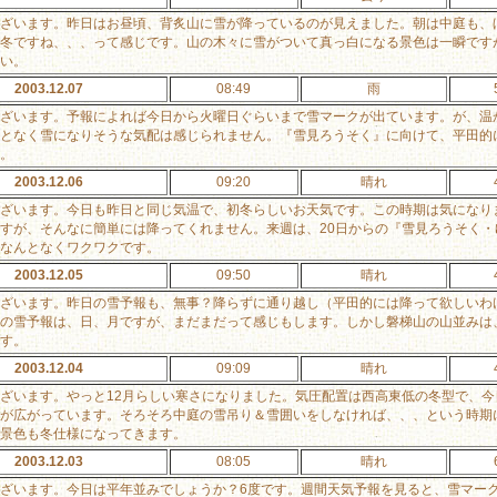
ざいます。昨日はお昼頃、背炙山に雪が降っているのが見えました。朝は中庭も、
冬ですね、、、って感じです。山の木々に雪がついて真っ白になる景色は一瞬です
い。
2003.12.07
08:49
雨
ざいます。予報によれば今日から火曜日ぐらいまで雪マークが出ています。が、温
となく雪になりそうな気配は感じられません。『雪見ろうそく』に向けて、平田的
。
2003.12.06
09:20
晴れ
ざいます。今日も昨日と同じ気温で、初冬らしいお天気です。この時期は気になり
すが、そんなに簡単には降ってくれません。来週は、20日からの『雪見ろうそく
なんとなくワクワクです。
2003.12.05
09:50
晴れ
ざいます。昨日の雪予報も、無事？降らずに通り越し（平田的には降って欲しいわ
の雪予報は、日、月ですが、まだまだって感じもします。しかし磐梯山の山並みは
す。
2003.12.04
09:09
晴れ
ざいます。やっと12月らしい寒さになりました。気圧配置は西高東低の冬型で、
が広がっています。そろそろ中庭の雪吊り＆雪囲いをしなければ、、、という時期
景色も冬仕様になってきます。
2003.12.03
08:05
晴れ
ざいます。今日は平年並みでしょうか？6度です。週間天気予報を見ると、雪マーク