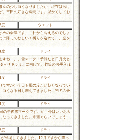
ほんの少し白くなりましたが、現在は溶け
が、平田の好きな瞬間です。温かくしてお
5度
ウエット
かめの会津です。これから冷えるのでしょ
には降って欲しい！祈りを込めて、、空を
4度
ドライ
ますね、、、雪マーク！予報だと日月火と
・ゆらりキラリ』に向けて、竹筒のお手入れ
4度
ドライ
けですが）今日も風の冷たい朝となってい
、白くなる日も増えてきました。初冬の会
4度
ドライ
今日の午後雪マークです。が、外はいいお天
になってきました。来週ぐらいでしょう
6度
ドライ
が登場してきました。12月ですから降っ