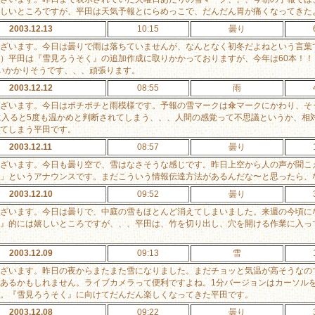
しいところですが、平田は天気予報とにらめっこで、だんだん胃が痛くなってきた
2003.12.13
10:15
曇り
ざいます。今日は曇りで雨は落ちていませんが、なんとなく初冬だよねという言葉
）平田は『雪見ろうそく』の追加作成に取りかかっておりますが、今年は60本！
いかかりそうです、、、頑張ります。
2003.12.12
08:55
雨
ざいます。今日はポチポチと雨模様です。予報の雪マークは傘マークにかわり、そ
に入ると5度も温かめと判断されてしまう、、、人間の感覚って不思議というか、相
てしまう平田です。
2003.12.11
08:57
曇り
ざいます。今日も曇り空で、雪はなさそうな感じです。昨日上空から人の声が聞こ
」というアナウンスです。まだこういう情報伝達方法があるんだな〜と思ったら、
2003.12.10
09:52
曇り
ざいます。今日は曇りで、中庭の雪もほとんど消えてしまいました。来週の今頃に
』的には嬉しいところですが、、、平田は、竹を切り出し、穴を開ける作業に入っ
2003.12.09
09:13
雪
ざいます。昨日の夜からまたまた雪になりました。まだチョッと気温が高そうなの
あるかもしれません。ライブカメラって便利ですよね。1分バージョンはカーソル
。『雪見ろうそく』に向けてだんだん楽しくなってきた平田です。
2003.12.08
09:22
曇り