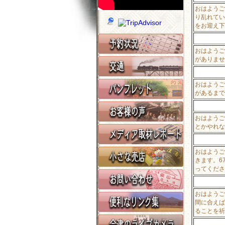
おはようご
り乱れてい
をお迎え下
おはようご
がありませ
おはようご
があるまで
おはようご
とかやれな
おはようご
きます。6
ってくださ
おはようご
間に合えば
ることを祈