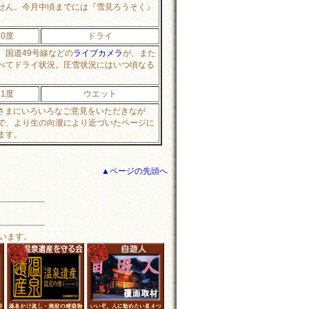
せん。今月中頃までには『雪見ろうそく』
10度
ドライ
国道49号線などの
ライブカメラ
が、また
べてドライ状況。圧雪状況にはいつ頃なる
11度
ウエット
なさまにいろいろなご意見をいただきなが
で、より生の向瀧により近づいたページに
ます。
▲ページの先頭へ
います。