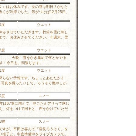
く』はお休みです。次の雪は明日？かなと
くが渋滞でした。気がつけば12月25日、
6度
ウエット
休みさせていただきます。竹筒を雪に刺し
まで、お休みさせてください。今週末、雪
5度
ウエット
し、、、今晩、雪をかき集めて何とかやる
す！今日も、頑張ります。
2度
ウエット
降らない予報です。ちょっとあたたかく
ら写真を撮ったりして、ろうそく燃やしが
0度
スノー
年は67本に増えて、見ごたえアリって感じ
え、灯をつけて回ると、声をかけていただ
-3度
スノー
ですが、平田は喜んで『雪見ろうそく』を
り様子と、中庭準備中をライブカメラで、