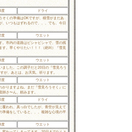
4度
ドライ
うそくの準備はOKですが、積雪がまだあ
が、いつもはずれるので、、、でも、今日
2度
ウエット
す。市内の道路はビシャビシャで、雪の残
ます。早くやりたい！！！（絶叫）『雪見
3度
ウエット
いました。この調子だと20日の『雪見ろう
ですが、あとは、お天気、祈ります。
2度
ウエット
わかりますよね。まだ『雪見ろうそく』に
庭師さ〜ん、頼みます。
0度
ドライ
に覆われ、真っ白でしたが、青空が見えて
の準備をしていると、、、複雑な心境の平
4度
ウエット
、変わってしまってます。20日までなんと