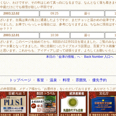
くない、わけですが、その年はじめて真っ白になるまでは、なんとなく落ち着きま
中庭だけにでも積雪が欲しい平田です。
2003.12.02
09:25
曇り
ざいます。台風は東の海上に通過したようですが、まだチョッと温かめの会津です。
りました。お車でいらっしゃる場合には、参考になりますよね。ちなみに現在はす
か？？？
2003.12.01
10:38
曇り
ざいます。このページを始めてから、8回目の12月01日を迎えました。ご覧のみ
データ量となってきました。特に念願だったライブカメラ設置は、言葉プラス画像
と思います。これからも、アイディアしぼって頑張ります。よろしくお願いいたし
本日の「会津の情報」へ
・
Back Number 入口へ
トップページ
・
客室
・
温泉
・
料理
・
雰囲気
・
優先予約
んの外部団体、メディア様から「お墨付き」をいただいております。ありがとうござ