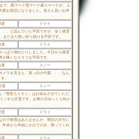
頃まで、雨マーク雪マーク曇りマークが、入
大変お世話になりました。皆さん良いお年
3度
ドライ
、、、と読んでいた平田ですが、全く積雪
ん。まだまだ歌い祈り続ける平田です。
1度
ドライ
やっぱり倒れたりしました。今日から積雪
胃が痛くなりそうな平田です。
1度
スノー
カメラを見ると、真っ白の中庭、、、なん
ます。
-2度
スノー
も『雪見ろうそく』はお休みさせていただ
、うっすら圧雪です。お車の方ゆっくり向か
2度
ドライ
なので積雪はありませんが、明日の夕方に
、年末から年始にかけての分、降ってくれ
6度
ドライ