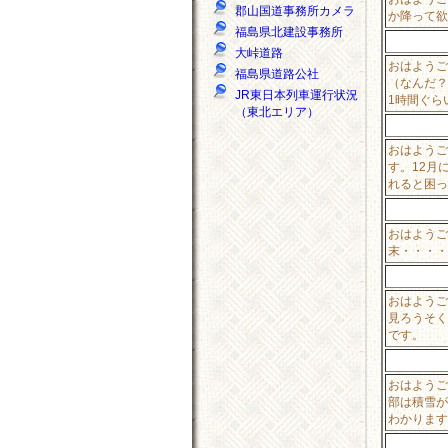
郡山国道事務所カメラ
か降って欲
福島県北建設事務所
大峠道路
おはようご
福島県道路公社
（なんだ？
JR東日本列車運行状況
1時間ぐら
（東北エリア）
おはようご
す。12月
れると困っ
おはようご
末・・・・
おはようご
見ろうそく
です。
おはようご
部は積雪が
わかります