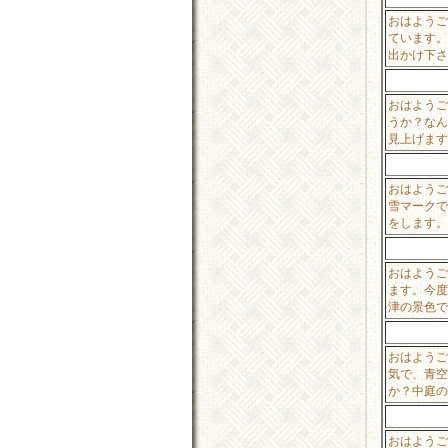
おはようご
ています。
出かけ下さ
おはようご
うか？なん
見上げます
おはようご
雪マークで
をします。
おはようご
ます。今度
津の景色で
おはようご
気で、青空
か？中庭の
おはようご