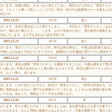
ざいます。先週の雪は、まるっきり消えてしまい、残念ながら本日も『雪見ろうそ
が、ドヒャ！と降って欲しいところです。昨日、町の中は郵便局とケーキ屋さんの近
6日です。
2003.12.24
09:39
曇り
ざいます。先日の雪はほとんど溶けてしまい、、、今日から『雪見ろうそく』はお
ので、倒れると燃えたり、、、します。なので安全のために、雪の状況が回復する
日並んでいます。また手を合わせて祈る平田です。
2003.12.23
09:26
曇り
ざいます。雪がドンドンとけています。昨日は雨も降るし、今朝は気温5度もある
予報によればあと2日はつらそうですが、金曜日から4日連続の雪マークに期待大で
2003.12.22
09:03
曇り
ざいます。週末は無事『雪見ろうそく』を開始できましたが、今週も週末まで雪が
かく感じる）竹筒大丈夫かな？と胃が痛くなりそうです。昨日も廊下やベランダか
す。もう一降り、祈ります。
2003.12.21
08:56
晴れ
ざいます。いや〜良かったですよ、昨日の『雪見ろうそく』！昨年の55本から、今
数に意味はありません）廊下やお部屋のベランダには、たくさんのお客様の姿が見
いですね。良かった、雪積もって！今日も頑張ります。
2003.12.20
09:21
雪
ざいます。祈りが通じたのか！！！降りましたね。名古屋方面などは雪で大変そう
いただきます。なんと同時に庭師さんなんかも入って、中庭大混雑です。雪のつも