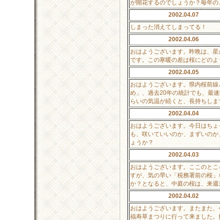
が開花するのでしょうか？毎年の
2002.04.07
しまった消えてしまってる！
2002.04.06
おはようございます。昨晩は、星
です。この寒暖の差は桜にどのよ
2002.04.05
おはようございます。県内桜前線
め」、過去20年の統計でも、最
らいの気温が続くと、長持ちしま
2002.04.04
おはようございます。今日はちょ
も、咲いていいのか、まずいのか
ょうか？
2002.04.03
おはようございます。ここのとこ
すが、気の早い「税務署前の桜」
か？となると、中庭の桜は、来週
2002.04.02
おはようございます。またまた、
福寿草まつりに行って来ました。