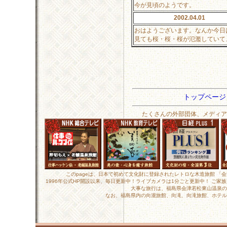
今が見頃のようです。
2002.04.01
おはようございます。なんか今日
見ても桜・桜・桜が氾濫していて
トップペー
たくさんの外部団体、メディア
このpageは、日本で初めて文化財に登録されたレトロな木造旅館 「
1996年公式HP開設以来、毎日更新中！ライブカメラは1分ごと更新中！ ご
大事な旅行は、福島県会津若松東山温泉の
なお、福島県内の向瀧旅館、向滝、向滝旅館、ホテル