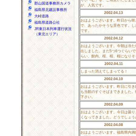
郡山国道事務所カメラ
が、人気です。
福島県北建設事務所
2002.04.13
大峠道路
おはようございます。昨日から咲
福島県道路公社
で、あったかそうな景色です。し
JR東日本列車運行状況
です。
（東北エリア）
2002.04.12
おはようございます。今朝は冷た
出しました。まだ5つ6つぐらい
らい、館内、桜、桜、桜になりそ
2002.04.11
しまった消えてしまってる！
2002.04.10
おはようございます。昨日に引き
も当館のすぐそばまできました。鶴
下さい。
2002.04.09
おはようございます。今日は曇り
くなってきました。どうでしょう
2002.04.08
おはようございます。福島県内満