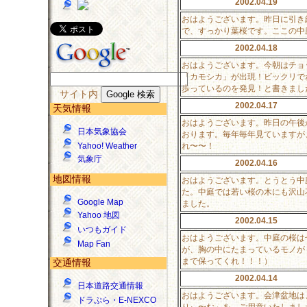
2002.04.19
おはようございます。昨日に引き
で、すっかり葉桜です。ここの中
2002.04.18
おはようございます。今朝はチョ
「カモシカ」が出現！ビックリで
歩っているのを発見！と書きまし
サイト内
2002.04.17
天気情報
おはようございます。昨日の午後
日本気象協会
おります。毎年毎年見ていますが
れ〜〜！
Yahoo! Weather
気象庁
2002.04.16
地図情報
おはようございます。とうとう中
た。中庭では若い桜の木にも沢山
Google Map
ました。
Yahoo 地図
2002.04.15
いつもガイド
おはようございます。中庭の桜は
Map Fan
が、胸の中にたまっているモノが
まで保ってくれ！！！）
交通情報
2002.04.14
日本道路交通情報
おはようございます。会津盆地は
ドラぷら・E-NEXCO
りぃ〜む」を、ご用意いたしまし