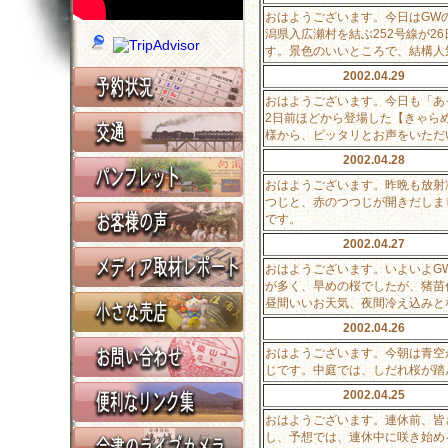
おはようございます。今日はGW
潟県入広瀬村を結ぶ252号線が
す。景色のいいところで、結構人
2002.04.29
おはようございます。今日も「あ
2日前ほどから登場した【きゃら
様から、ピッタリとお声をいただ
2002.04.28
おはようございます。昨晩も放射
つじと、赤のつつじが開きだしま
です。
2002.04.27
おはようございます。いよいよG
が多く、早めの桜でしたが、猪苗
昼間いいお天気、夜間冷え込みと
2002.04.26
おはようございます。今朝は青空
じです。中庭では、しだれ桜が踏
2002.04.25
おはようございます。連休前、皆
し、予想では、連休中に咲き始め