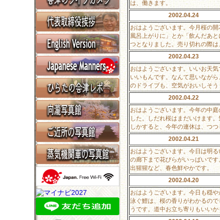
は、働きます。
2002.04.24
おはようございます。今月桜の開
風呂上がりに」とか「飲んだあと
つとなりました。売り切れの際は
2002.04.23
おはようございます。いいお天気
いいもんです。なんて思いながら
のドライブも、空気がおいしそう
2002.04.22
おはようございます。今年の中庭
した。しだれ桜はまだいけます。
しかすると、今年の連休は、つつ
2002.04.21
おはようございます。今日は明る
の廊下まで花びらがいっぱいです
出猩猩など、春色鮮やかです。
2002.04.20
おはようございます。今日も穏や
泳ぐ鯉は、桜の香りがわかるので
うです。道中お立ち寄りもいいか