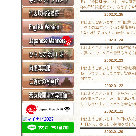
月に『全国SLサミット』が会津
冬のD51試運転です。ろうそくや
2002.01.25
おはようございます。昨日は願っ
うそくの32本バージョン撮影を
と1カ月とチョッと、頑張ります
2002.01.24
おはようございます。昨晩待望？
に真っ白で、今日の雪見ろうそく
2002.01.23
おはようございます。随分雪も溶
ね、ってホッとしてます。皆さん
切です。
2002.01.22
おはようございます。あたたかい
雨が降っていました。雨にあたる
らっしゃいます。チョッと傘をつ
2002.01.21
おはようございます。昨日の夕方
10日から、春らしい気候を感じ
2002.01.20