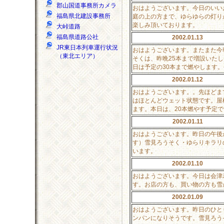
郡山国道事務所カメラ
おはようございます。今日のいい
福島県北建設事務所
庭の上の方まで、ゆらゆらの灯り
楽しみ頂いております。
大峠道路
福島県道路公社
2002.01.13
JR東日本列車運行状況
おはようございます。またまた今
（東北エリア）
そくは、昨晩25本まで増設いた
日は予定の30本まで燃やします
2002.01.12
おはようございます。。先ほどま
はほとんどウェット状態です。屋
ます。本日は、20本燃やす予定
2002.01.11
おはようございます。昨日の午後
す）雪見ろうそく・ゆらりキラリ
います。
2002.01.10
おはようございます。今日は会津
す。お店の方も、買い物の方も雪
2002.01.09
おはようございます。昨日のひと
ンパンになりそうです。雪見ろう