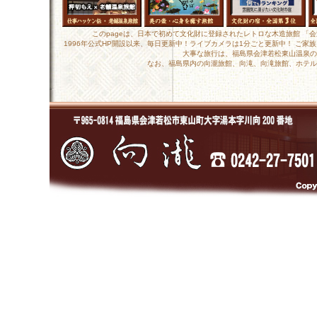
このpageは、日本で初めて文化財に登録されたレトロな木造旅館 「
1996年公式HP開設以来、毎日更新中！ライブカメラは1分ごと更新中！ ご
大事な旅行は、福島県会津若松東山温泉の
なお、福島県内の向瀧旅館、向滝、向滝旅館、ホテル