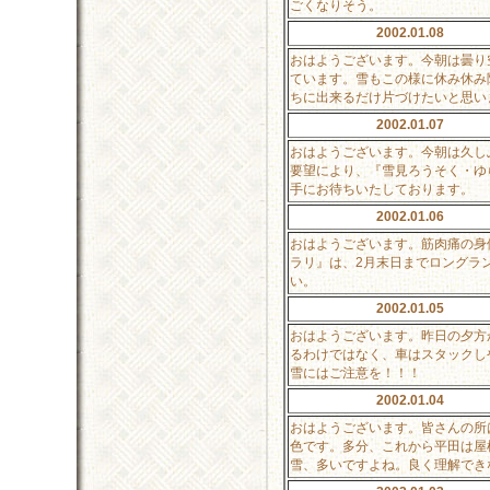
ごくなりそう。
2002.01.08
おはようございます。今朝は曇り
ています。雪もこの様に休み休み
ちに出来るだけ片づけたいと思い
2002.01.07
おはようございます。今朝は久し
要望により、『雪見ろうそく・ゆ
手にお待ちいたしております。
2002.01.06
おはようございます。筋肉痛の身
ラリ』は、2月末日までロングラ
い。
2002.01.05
おはようございます。昨日の夕方
るわけではなく、車はスタックし
雪にはご注意を！！！
2002.01.04
おはようございます。皆さんの所
色です。多分、これから平田は屋
雪、多いですよね。良く理解でき