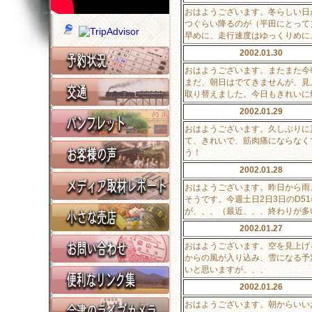
おはようございます。冬らしい日
つぐらい降るのが（平田にとって
早めに、走行速度はゆっくりめに
2002.01.30
おはようございます。またまた今
まだ、朝日はでてきませんが、見
取り替えました。今日もきれいに
2002.01.29
おはようございます。久しぶりに
て、きれいで、筋肉痛にならなく
う！
2002.01.28
おはようございます。昨日から雨
そうです。今週土日2日3日のD
が、、、（最近、、、終わりが多
2002.01.27
おはようございます。空を見上げ
からの風が入り込み、雪になる予
いと思いますが、、、
2002.01.26
おはようございます。朝からいい