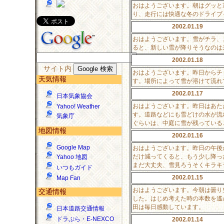
おはようございます。朝はグッと
り、走行には快適な冬のドライブ
2002.01.19
おはようございます。雪がチラ、
ると、新しい雪が降りそうなのは
2002.01.18
サイト内
おはようございます。昨日からチ
天気情報
す。場所によって雪が溶けて流れ
2002.01.17
日本気象協会
おはようございます。昨日はあた
Yahoo! Weather
す。道路などにも雪どけの水が流
気象庁
ぐらいは、中庭に雪が残っている
地図情報
2002.01.16
Google Map
おはようございます。昨日の午後
だけ減ってくると、もう少し降っ
Yahoo 地図
まだ大丈夫、雪見ろうそくキラキ
いつもガイド
2002.01.15
Map Fan
おはようございます。今朝は曇り
交通情報
した。はじめ考えた時の本数を遙
田は毎日感動しています。
日本道路交通情報
ドラぷら・E-NEXCO
2002.01.14