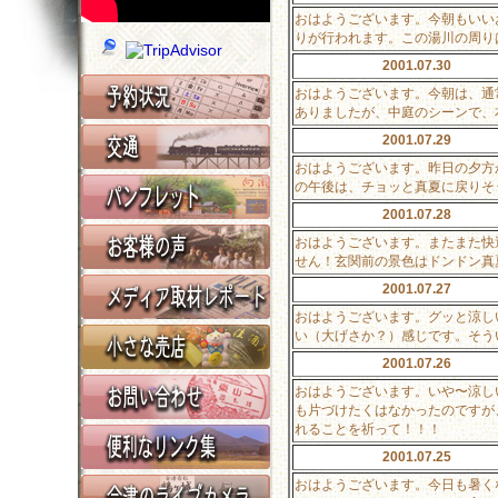
おはようございます。今朝もいい
りが行われます。この湯川の周り
2001.07.30
おはようございます。今朝は、通
ありましたが、中庭のシーンで、
2001.07.29
おはようございます。昨日の夕方
の午後は、チョッと真夏に戻りそ
2001.07.28
おはようございます。またまた快
せん！玄関前の景色はドンドン真
2001.07.27
おはようございます。グッと涼し
い（大げさか？）感じです。そう
2001.07.26
おはようございます。いや〜涼し
も片づけたくはなかったのですが
れることを祈って！！！
2001.07.25
おはようございます。今日も暑く