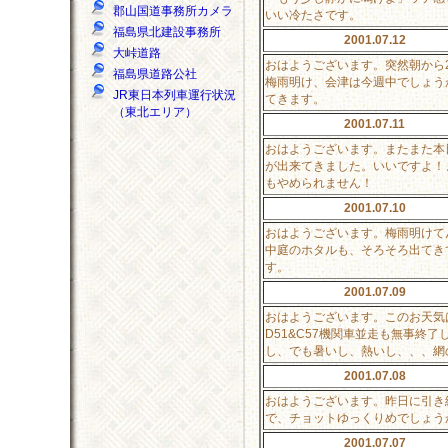
郡山国道事務所カメラ
いい冷たさです。
福島県北建設事務所
2001.07.12
大峠道路
おはようございます。突然朝から
福島県道路公社
梅雨明け、会津は今週中でしょう
JR東日本列車運行状況
てきます。
（東北エリア）
2001.07.11
おはようございます。またまた本
が出来てきました。いいですよ！
もやめられません！
2001.07.10
おはようございます。梅雨明けて
中庭のホタルも、そろそろ出てき
す。
2001.07.09
おはようございます。このお天気
D51&C57機関車並走も無事
し、でも暑いし、熱いし、、、網
2001.07.08
おはようございます。昨日に引き
で、チョットゆっくりめでしょうか
2001.07.07