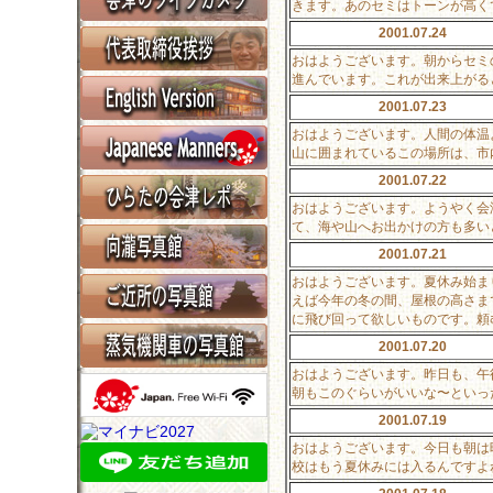
きます。あのセミはトーンが高く
2001.07.24
おはようございます。朝からセミ
進んでいます。これが出来上がる
2001.07.23
おはようございます。人間の体温
山に囲まれているこの場所は、市
2001.07.22
おはようございます。ようやく会
て、海や山へお出かけの方も多い
2001.07.21
おはようございます。夏休み始ま
えば今年の冬の間、屋根の高さま
に飛び回って欲しいものです。頼
2001.07.20
おはようございます。昨日も、午
朝もこのぐらいがいいな〜といっ
2001.07.19
おはようございます。今日も朝は
校はもう夏休みには入るんですよ