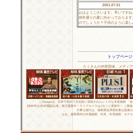
2001.07.01
おはようございます。早いですね
例年通りの夏に向かっております
のでしょうか？子供のように楽し
トップペー
たくさんの外部団体、メディア
このpageは、日本で初めて文化財に登録されたレトロな木造旅館 「
1996年公式HP開設以来、毎日更新中！ライブカメラは1分ごと更新中！ ご
大事な旅行は、福島県会津若松東山温泉の
なお、福島県内の向瀧旅館、向滝、向滝旅館、ホテル