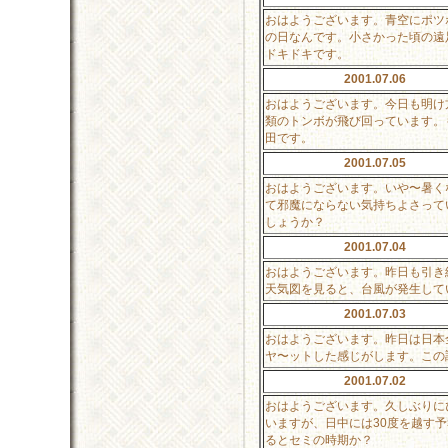
おはようございます。青空にポツ
の日なんです。小さかった頃の遠
ドキドキです。
2001.07.06
おはようございます。今日も明け
類のトンボが飛び回っています。
田です。
2001.07.05
おはようございます。いや〜暑く
て邪魔にならない気持ちよさって
しょうか？
2001.07.04
おはようございます。昨日も引き
天気図を見ると、台風が発生して
2001.07.03
おはようございます。昨日は日本
ヤ〜ットした感じがします。この
2001.07.02
おはようございます。久しぶりに
いますが、日中には30度を越す
るとセミの時期か？