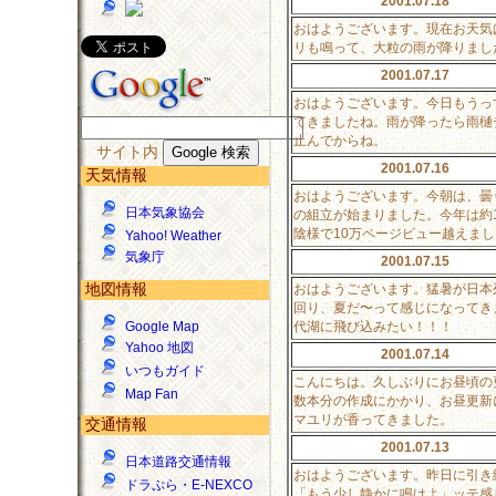
2001.07.18
おはようございます。現在お天気
リも鳴って、大粒の雨が降りまし
2001.07.17
おはようございます。今日もうっ
てきましたね。雨が降ったら雨樋
止んでからね。
サイト内
2001.07.16
天気情報
おはようございます。今朝は、曇
日本気象協会
の組立が始まりました。今年は約1
陰様で10万ページビュー越えま
Yahoo! Weather
気象庁
2001.07.15
地図情報
おはようございます。猛暑が日本
回り、夏だ〜って感じになってき
代湖に飛び込みたい！！！
Google Map
Yahoo 地図
2001.07.14
いつもガイド
こんにちは。久しぶりにお昼頃の
Map Fan
数本分の作成にかかり、お昼更新
マユリが香ってきました。
交通情報
2001.07.13
日本道路交通情報
おはようございます。昨日に引き
ドラぷら・E-NEXCO
「もう少し静かに鳴けよ」ッテ感