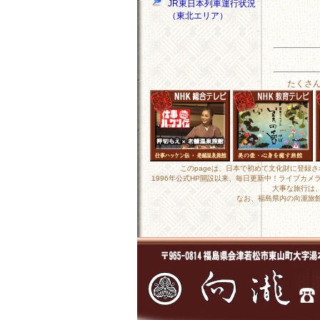
JR東日本列車運行状況
（東北エリア）
たくさ
このpageは、日本で初めて文化財に登録
1996年公式HP開設以来、毎日更新中！ライブカ
大事な旅行は
なお、福島県内の向瀧旅