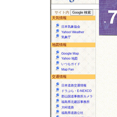
サイト内
天気情報
日本気象協会
Yahoo! Weather
気象庁
地図情報
Google Map
Yahoo 地図
いつもガイド
Map Fan
交通情報
日本道路交通情報
ドラぷら・E-NEXCO
郡山国道事務所カメラ
福島県北建設事務所
大峠道路
福島県道路公社