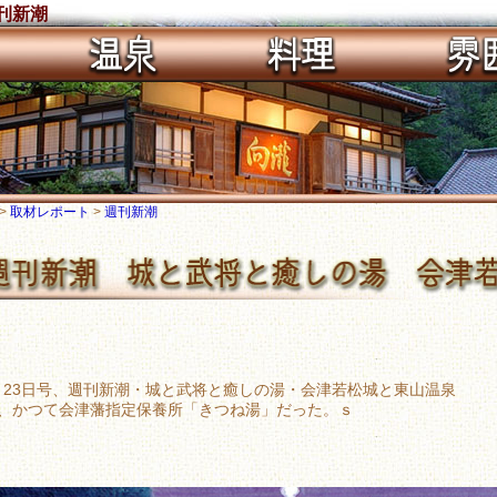
刊新潮
>
取材レポート
>
週刊新潮
02月23日号、週刊新潮・城と武将と癒しの湯・会津若松城と東山温泉
、かつて会津藩指定保養所「きつね湯」だった。ｓ