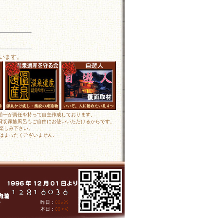
います。
田裕一が責任を持って自主作成しております。
 貸切家族風呂もご自由にお使いいただけるからです。
楽しみ下さい。
はまったくございません。
人
昨日：
人
本日：
人