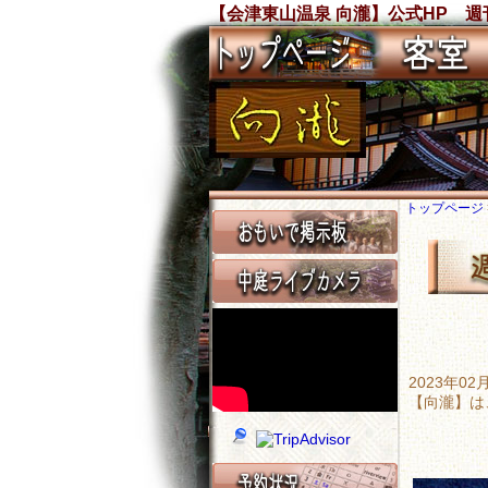
【会津東山温泉 向瀧】公式HP 週
トップページ
2023年
【向瀧】は