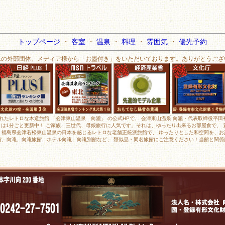
トップページ
・
客室
・
温泉
・
料理
・
雰囲気
・
優先予約
んの外部団体、メディア様から「お墨付き」をいただいております。ありがとうござ
されたレトロな木造旅館 「会津東山温泉 向瀧」 の公式HPで、 会津東山温泉 向瀧・代表取締役平
メラは1分ごと更新中！ ご家族、三世代、母娘旅行に人気です。それは、ゆったり出来るお部屋食で、
、福島県会津若松東山温泉の日本を感じるレトロな老舗正統派旅館で、 ゆったりとした和空間を、お
館、向滝、向滝旅館、ホテル向滝、向滝別館など、 類似品・同名旅館にご注意ください！当館と関係