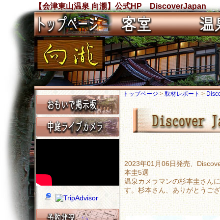
【会津東山温泉 向瀧】公式HP DiscoverJapan
トップページ
>
取材レポート
>
Disc
2023年01月06日発売、Dis
本圭5選
温泉カメラマンの杉本圭さん
す。杉本さん、ありがとうご