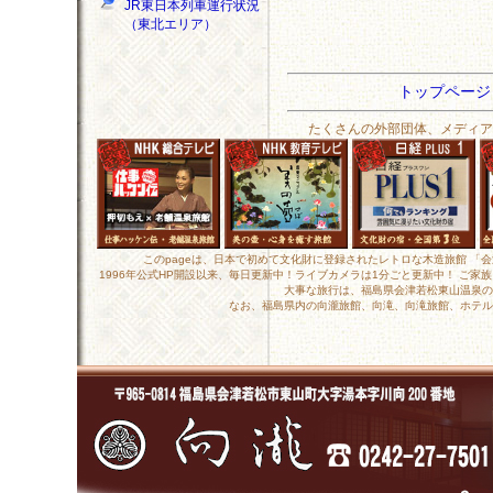
JR東日本列車運行状況
（東北エリア）
トップペー
たくさんの外部団体、メディア
このpageは、日本で初めて文化財に登録されたレトロな木造旅館 「
1996年公式HP開設以来、毎日更新中！ライブカメラは1分ごと更新中！ ご
大事な旅行は、福島県会津若松東山温泉の
なお、福島県内の向瀧旅館、向滝、向滝旅館、ホテル