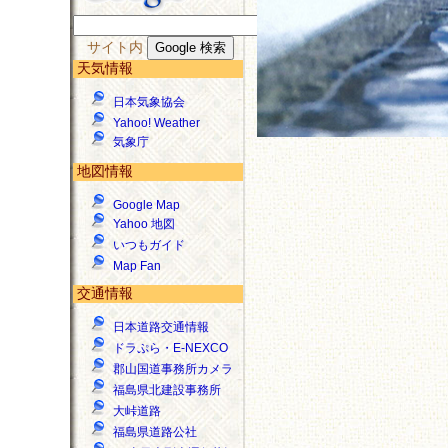
サイト内
天気情報
日本気象協会
Yahoo! Weather
気象庁
地図情報
Google Map
Yahoo 地図
いつもガイド
Map Fan
交通情報
日本道路交通情報
ドラぷら・E-NEXCO
郡山国道事務所カメラ
福島県北建設事務所
大峠道路
福島県道路公社