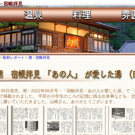
・宿帳拝見
>
取材レポート
>
潮・宿帳拝見
05月05日発売、潮・2022年06月号・「宿帳拝見・あの人が愛した湯」
で掲載されました。 平田が小学生のころの記憶に残る出来事などを、
に書いていただきました。山崎さん、ありがとうございます。