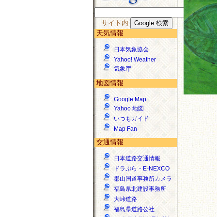
サイト内
天気情報
日本気象協会
Yahoo! Weather
気象庁
地図情報
Google Map
Yahoo 地図
いつもガイド
Map Fan
交通情報
日本道路交通情報
ドラぷら・E-NEXCO
郡山国道事務所カメラ
福島県北建設事務所
大峠道路
福島県道路公社