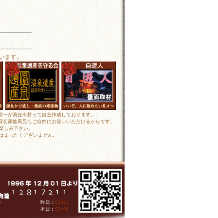
います。
田裕一が責任を持って自主作成しております。
 貸切家族風呂もご自由にお使いいただけるからです。
楽しみ下さい。
はまったくございません。
人
昨日：
人
本日：
人