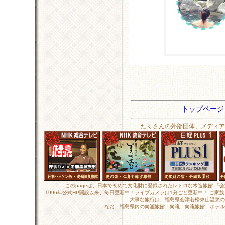
トップペー
たくさんの外部団体、メディア
このpageは、日本で初めて文化財に登録されたレトロな木造旅館 「
1996年公式HP開設以来、毎日更新中！ライブカメラは1分ごと更新中！ ご
大事な旅行は、福島県会津若松東山温泉の
なお、福島県内の向瀧旅館、向滝、向滝旅館、ホテル