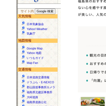
サイト内
天気情報
日本気象協会
Yahoo! Weather
気象庁
地図情報
Google Map
Yahoo 地図
いつもガイド
Map Fan
交通情報
日本道路交通情報
ドラぷら・E-NEXCO
郡山国道事務所カメラ
福島県北建設事務所
大峠道路
福島県道路公社