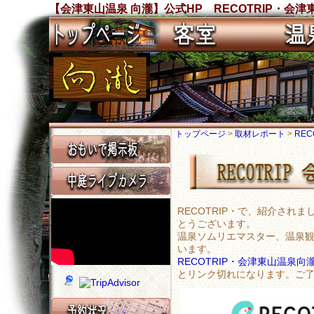
【会津東山温泉 向瀧】公式HP RECOTRIP・
トップページ
>
取材レポート
>
RE
RECOTRIP・で、紹介さ
とうございます。
温泉ソムリエマスター、温泉
います。
RECOTRIP・会津東山温泉
とリンク切れになります。ご