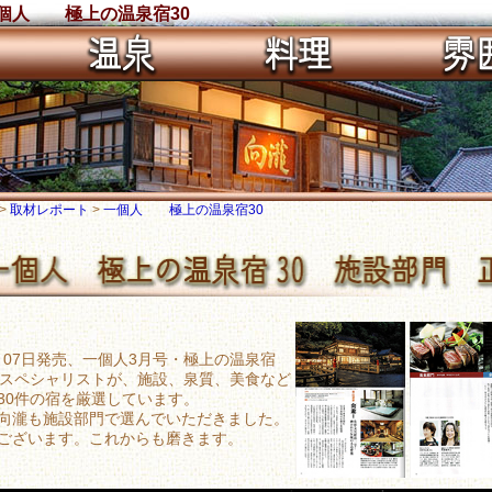
一個人 極上の温泉宿30
>
取材レポート
>
一個人 極上の温泉宿30
2月07日発売、一個人3月号・極上の温泉宿
のスペシャリストが、施設、泉質、美食など
30件の宿を厳選しています。
向瀧も施設部門で選んでいただきました。
ございます。これからも磨きます。