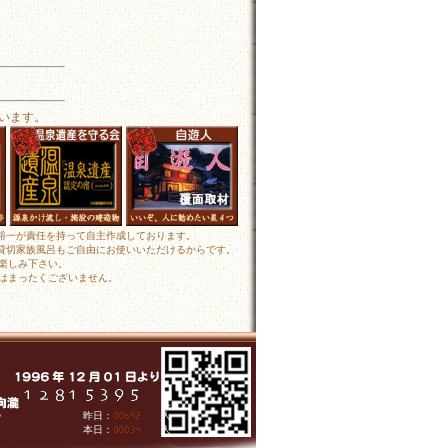
います。
田裕一が責任を持って自主作成しております。
 貸切家族風呂もご自由にお使いいただけるからです。
楽しみ下さい。
はまったくございません。
人
昨日：
人
本日：
人