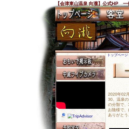
【会津東山温泉 向瀧】公式HP 
トップページ
2020年0
30。温泉
の分類で、
お陰様で、
ありがとう