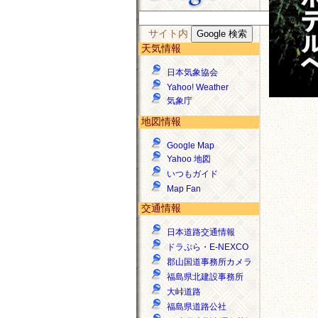
サイト内
天気情報
日本気象協会
Yahoo! Weather
気象庁
地図情報
Google Map
Yahoo 地図
いつもガイド
Map Fan
交通情報
日本道路交通情報
ドラぷら・E-NEXCO
郡山国道事務所カメラ
福島県北建設事務所
大峠道路
福島県道路公社