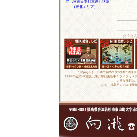
JR東日本列車運行状況
（東北エリア）
たくさ
このpageは、日本で初めて文化財に登録
1996年公式HP開設以来、毎日更新中！ライブカ
大事な旅行は
なお、福島県内の向瀧旅