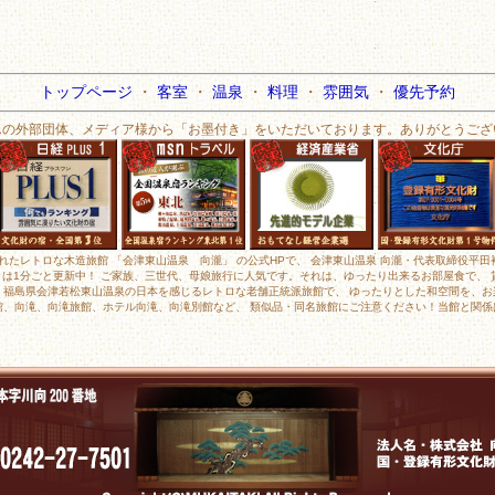
トップページ
・
客室
・
温泉
・
料理
・
雰囲気
・
優先予約
んの外部団体、メディア様から「お墨付き」をいただいております。ありがとうござ
されたレトロな木造旅館 「会津東山温泉 向瀧」 の公式HPで、 会津東山温泉 向瀧・代表取締役平
メラは1分ごと更新中！ ご家族、三世代、母娘旅行に人気です。それは、ゆったり出来るお部屋食で、
、福島県会津若松東山温泉の日本を感じるレトロな老舗正統派旅館で、 ゆったりとした和空間を、お
館、向滝、向滝旅館、ホテル向滝、向滝別館など、 類似品・同名旅館にご注意ください！当館と関係