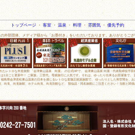
トップページ
・
客室
・
温泉
・
料理
・
雰囲気
・
優先予約
んの外部団体、メディア様から「お墨付き」をいただいております。ありがとうござ
されたレトロな木造旅館 「会津東山温泉 向瀧」 の公式HPで、 会津東山温泉 向瀧・代表取締役平
メラは1分ごと更新中！ ご家族、三世代、母娘旅行に人気です。それは、ゆったり出来るお部屋食で、
、福島県会津若松東山温泉の日本を感じるレトロな老舗正統派旅館で、 ゆったりとした和空間を、お
館、向滝、向滝旅館、ホテル向滝、向滝別館など、 類似品・同名旅館にご注意ください！当館と関係