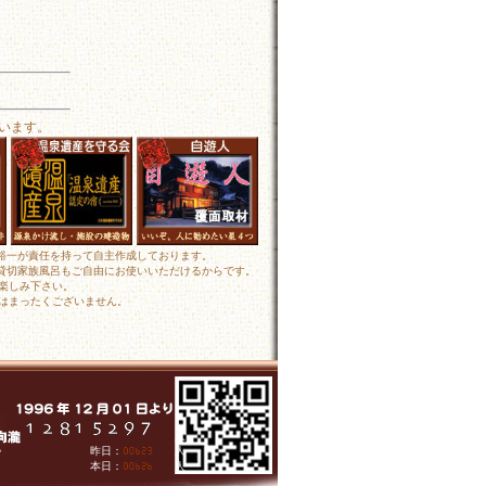
います。
田裕一が責任を持って自主作成しております。
 貸切家族風呂もご自由にお使いいただけるからです。
楽しみ下さい。
はまったくございません。
人
昨日：
人
本日：
人