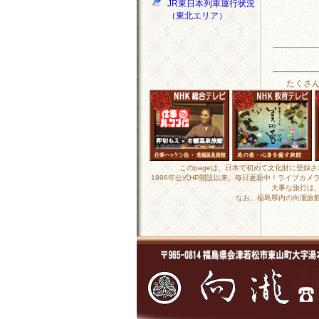
JR東日本列車運行状況
（東北エリア）
たくさ
このpageは、日本で初めて文化財に登録
1996年公式HP開設以来、毎日更新中！ライブカ
大事な旅行は
なお、福島県内の向瀧旅