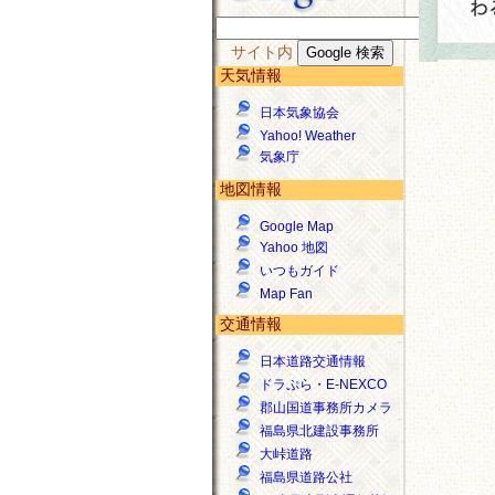
サイト内
天気情報
日本気象協会
Yahoo! Weather
気象庁
地図情報
Google Map
Yahoo 地図
いつもガイド
Map Fan
交通情報
日本道路交通情報
ドラぷら・E-NEXCO
郡山国道事務所カメラ
福島県北建設事務所
大峠道路
福島県道路公社