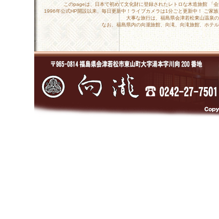
このpageは、日本で初めて文化財に登録されたレトロな木造旅館 「
1996年公式HP開設以来、毎日更新中！ライブカメラは1分ごと更新中！ ご
大事な旅行は、福島県会津若松東山温泉の
なお、福島県内の向瀧旅館、向滝、向滝旅館、ホテル