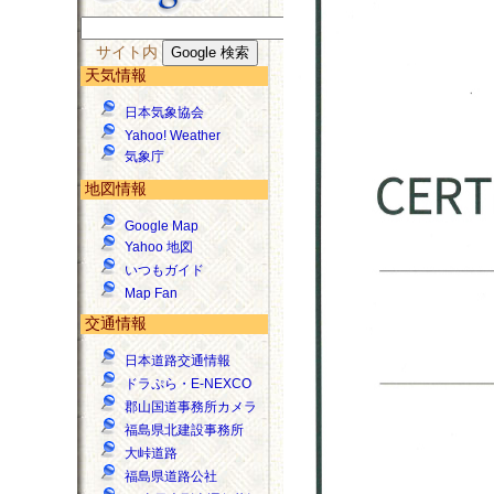
サイト内
天気情報
日本気象協会
Yahoo! Weather
気象庁
地図情報
Google Map
Yahoo 地図
いつもガイド
Map Fan
交通情報
日本道路交通情報
ドラぷら・E-NEXCO
郡山国道事務所カメラ
福島県北建設事務所
大峠道路
福島県道路公社