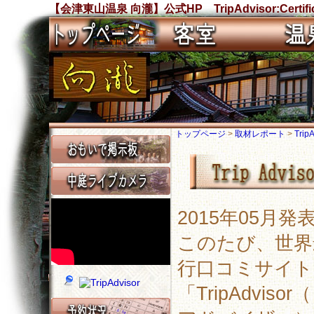
【会津東山温泉 向瀧】公式HP TripAdvisor:Certificate
トップページ
>
取材レポート
>
TripA
2015年05月発表
このたび、世界
行口コミサイト
「TripAdvis