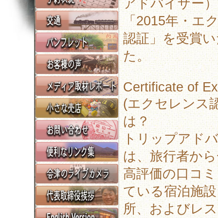
アドバイザー）
「2015年・エ
認証」を受賞い
た。
Certificate of E
(エクセレンス認
は？
トリップアド
は、旅行者から
高評価の口コミ
ている宿泊施設
所、およびレス