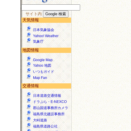
サイト内
天気情報
日本気象協会
Yahoo! Weather
気象庁
地図情報
Google Map
Yahoo 地図
いつもガイド
Map Fan
交通情報
日本道路交通情報
ドラぷら・E-NEXCO
郡山国道事務所カメラ
福島県北建設事務所
大峠道路
福島県道路公社