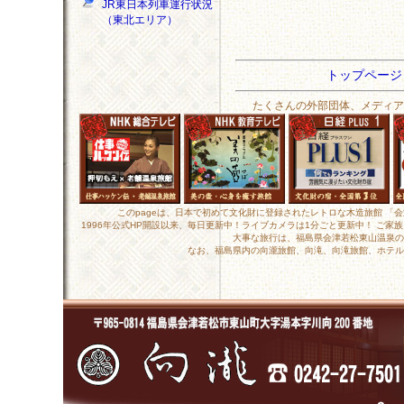
JR東日本列車運行状況
（東北エリア）
トップペー
たくさんの外部団体、メディア
このpageは、日本で初めて文化財に登録されたレトロな木造旅館 「
1996年公式HP開設以来、毎日更新中！ライブカメラは1分ごと更新中！ ご
大事な旅行は、福島県会津若松東山温泉の
なお、福島県内の向瀧旅館、向滝、向滝旅館、ホテル