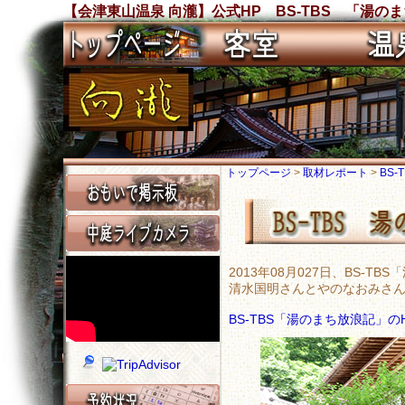
【会津東山温泉 向瀧】公式HP BS-TBS 「湯の
トップページ
>
取材レポート
>
BS
2013年08月027日、BS-
清水国明さんとやのなおみさ
BS-TBS「湯のまち放浪記」の