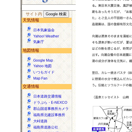
サイト内
天気情報
日本気象協会
Yahoo! Weather
気象庁
地図情報
Google Map
Yahoo 地図
いつもガイド
Map Fan
交通情報
日本道路交通情報
ドラぷら・E-NEXCO
郡山国道事務所カメラ
福島県北建設事務所
大峠道路
福島県道路公社