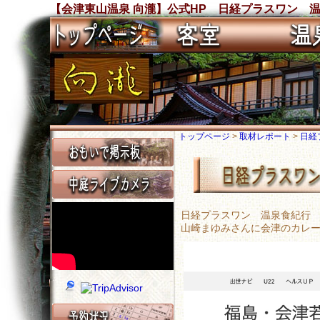
【会津東山温泉 向瀧】公式HP 日経プラスワン 
トップページ
>
取材レポート
>
日経
日経プラスワン 温泉食紀行
山崎まゆみさんに会津のカレ