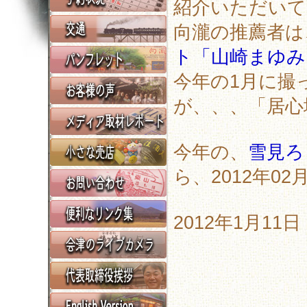
紹介いただいて
向瀧の推薦者は
ト「山崎まゆみ
今年の1月に撮
が、、、「居心
今年の、
雪見ろ
ら、2012年0
2012年1月11