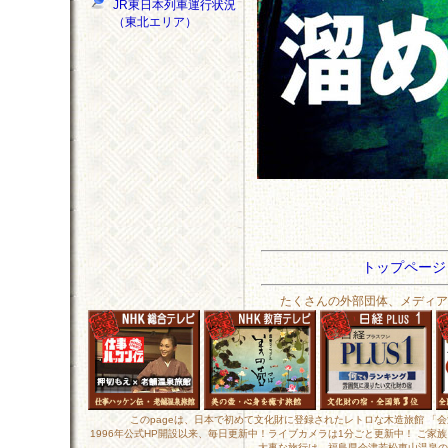
JR東日本列車運行状況
（東北エリア）
トップペー
たくさんの外部団体、メディア
このpageは、日本で初めて文化財に登録されたレトロな木造旅館 「
1996年公式HP開設以来、毎日更新中！ライブカメラは1分ごと更新中！ ご
大事な旅行は、福島県会津若松東山温泉の