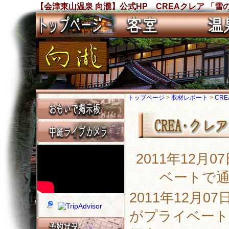
【会津東山温泉 向瀧】公式HP CREAクレア 「雪
トップページ
>
取材レポート
>
CR
2011年12
ベートで
2011年12月
がプライベート