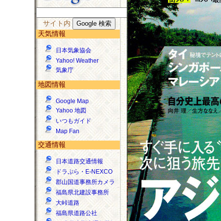
サイト内
天気情報
日本気象協会
Yahoo! Weather
気象庁
地図情報
Google Map
Yahoo 地図
いつもガイド
Map Fan
交通情報
日本道路交通情報
ドラぷら・E-NEXCO
郡山国道事務所カメラ
福島県北建設事務所
大峠道路
福島県道路公社