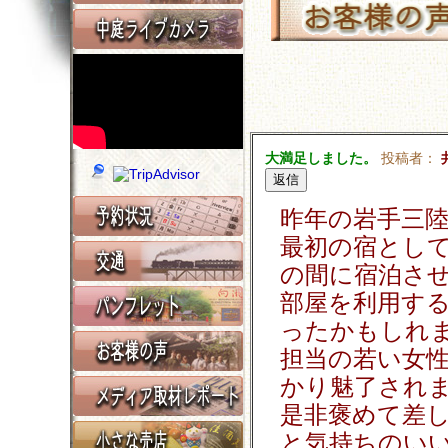
大満足しました。
投稿者：
昨年の岩手三陸
最初の宿として
の間に宿泊さ
部屋を利用す
ったかもしれ
担当の若い女
かり魅了され
是非褒めて差
と気持ちのい