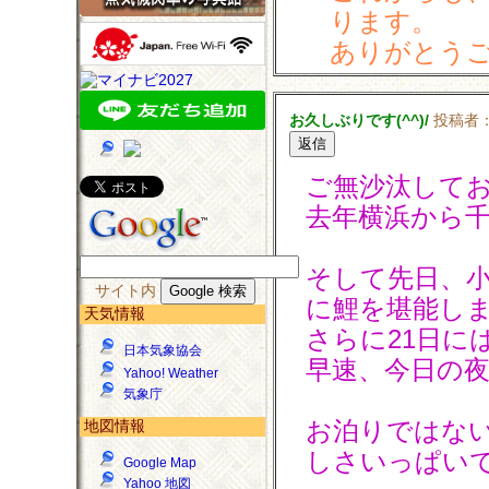
ります。
ありがとう
お久しぶりです(^^)/
投稿者
ご無沙汰して
去年横浜から
そして先日、
サイト内
に鯉を堪能し
天気情報
さらに21日に
日本気象協会
早速、今日の夜
Yahoo! Weather
気象庁
お泊りではな
地図情報
しさいっぱい
Google Map
Yahoo 地図