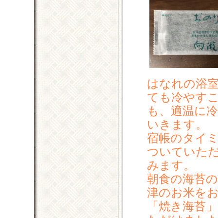
はなれの浴
ても冷やす
も、適温に
いきます。
宿帳のタイ
ついていた
みます。
朝食の海苔
津のお米を
「焼き海苔