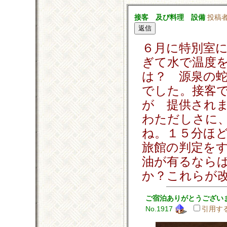
接客 及び料理 設備
投稿
６月に特別室
ぎて水で温度
は？ 源泉の蛇
でした。接客
が 提供され
わただしさに
ね。１５分ほ
旅館の判定を
油が有るなら
か？これらが
ご宿泊ありがとうござい
No.1917
引用す