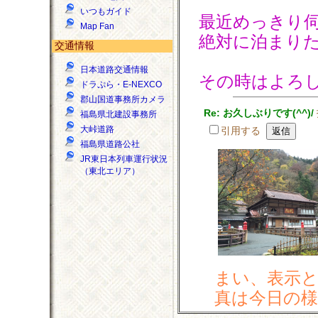
いつもガイド
最近めっきり
Map Fan
絶対に泊まり
交通情報
日本道路交通情報
その時はよろ
ドラぷら・E-NEXCO
郡山国道事務所カメラ
Re: お久しぶりです(^^)/
福島県北建設事務所
大峠道路
引用する
福島県道路公社
JR東日本列車運行状況
（東北エリア）
まい、表示
真は今日の