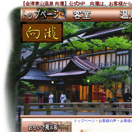
【会津東山温泉 向瀧】公式HP 向瀧は、お客様から沢
トップページ
>
お客様の声
>
お客様の