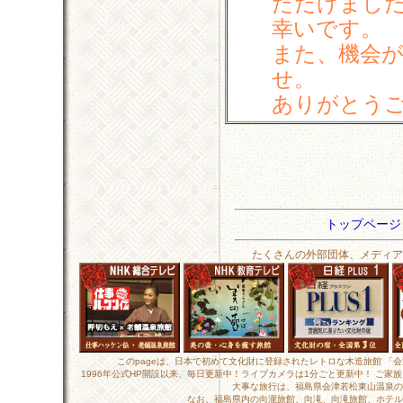
ただけまし
幸いです。
また、機会
せ。
ありがとう
トップペー
たくさんの外部団体、メディア
このpageは、日本で初めて文化財に登録されたレトロな木造旅館 「
1996年公式HP開設以来、毎日更新中！ライブカメラは1分ごと更新中！ ご
大事な旅行は、福島県会津若松東山温泉の
なお、福島県内の向瀧旅館、向滝、向滝旅館、ホテル