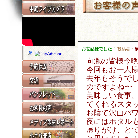
お世話様でした！
投稿者：
向瀧の皆様今
今回もお一人
去年もそうで
のですよね〜
美味しい食事
てくれるスタ
お陰で沢山パ
夜にはホタル
帰りがけ、と