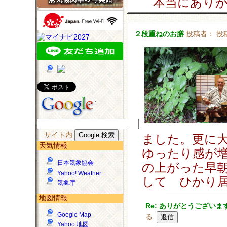
本当にあり
２段重ねのお膳
投稿者：
投稿
サイト内
ました。更に
天気情報
ゆったり感が
日本気象協会
の上がった早
Yahoo! Weather
して ひかり
気象庁
地図情報
Re: ありがとうございま
Google Map
る
Yahoo 地図