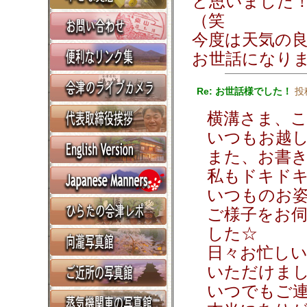
と思いました
（笑
今度は天気の
お世話になり
Re: お世話様でした！
投
横溝さま、
いつもお越
また、お書
私もドキド
いつものお
ご様子をお
した☆
日々お忙し
いただけま
いつでもご