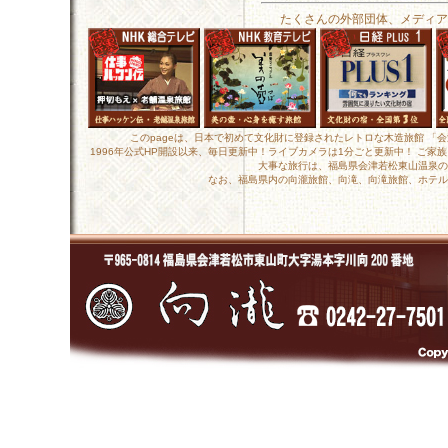
たくさんの外部団体、メディア
このpageは、日本で初めて文化財に登録されたレトロな木造旅館 「
1996年公式HP開設以来、毎日更新中！ライブカメラは1分ごと更新中！ ご
大事な旅行は、福島県会津若松東山温泉の
なお、福島県内の向瀧旅館、向滝、向滝旅館、ホテル