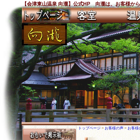
【会津東山温泉 向瀧】公式HP 向瀧は、お客様から沢
トップページ
>
お客様の声
>
お客様の