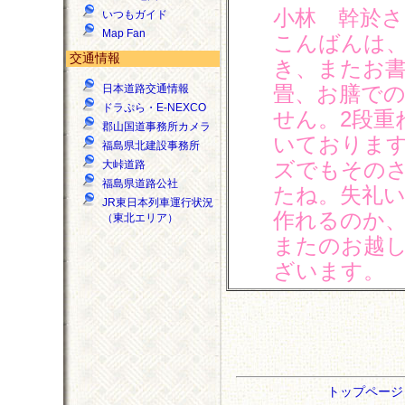
小林 幹於
いつもガイド
Map Fan
こんばんは
交通情報
き、またお
畳、お膳で
日本道路交通情報
ドラぷら・E-NEXCO
せん。2段重
郡山国道事務所カメラ
いておりま
福島県北建設事務所
ズでもその
大峠道路
福島県道路公社
たね。失礼
JR東日本列車運行状況
作れるのか
（東北エリア）
またのお越
ざいます。
トップペー