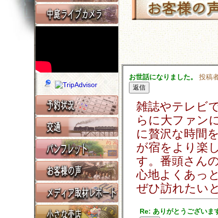
お世話になりました。
投稿
雑誌やテレビ
らに大ファン
に贅沢な時間
が宿をより楽
す。番頭さん
心地よくあっ
ぜひ訪れたい
Re: ありがとうございま