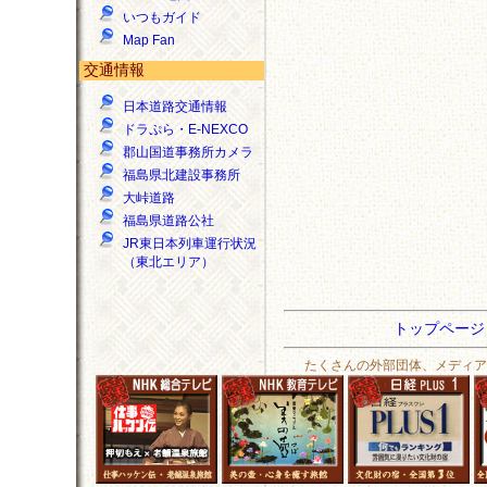
いつもガイド
Map Fan
交通情報
日本道路交通情報
ドラぷら・E-NEXCO
郡山国道事務所カメラ
福島県北建設事務所
大峠道路
福島県道路公社
JR東日本列車運行状況
（東北エリア）
トップペー
たくさんの外部団体、メディア