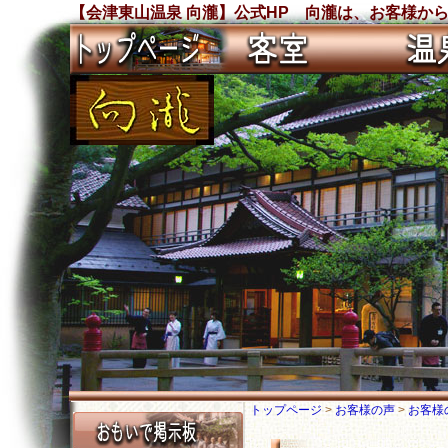
【会津東山温泉 向瀧】公式HP 向瀧は、お客様から沢
トップページ
>
お客様の声
>
お客様の