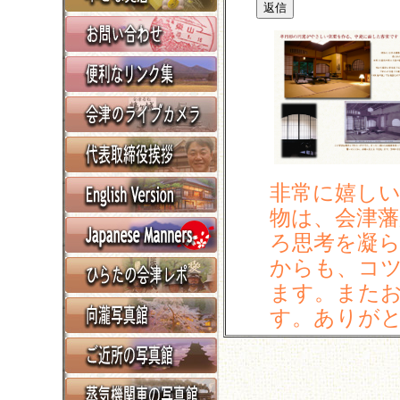
非常に嬉し
物は、会津
ろ思考を凝
からも、コ
ます。また
す。ありが