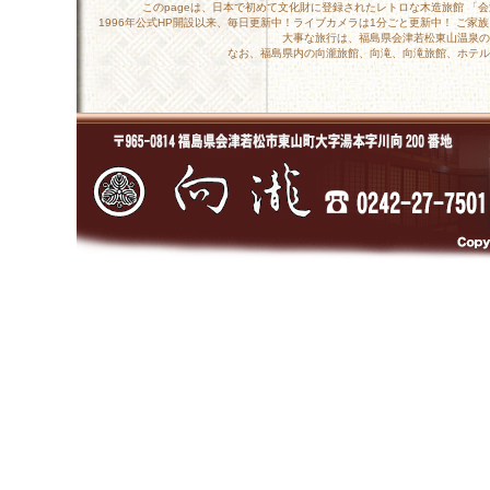
このpageは、日本で初めて文化財に登録されたレトロな木造旅館 「
1996年公式HP開設以来、毎日更新中！ライブカメラは1分ごと更新中！ ご
大事な旅行は、福島県会津若松東山温泉の
なお、福島県内の向瀧旅館、向滝、向滝旅館、ホテル