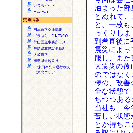
いつもガイド
泊まった部
Map Fan
とぬれて、
交通情報
と、一枚も
日本道路交通情報
っくりしま
ドラぷら・E-NEXCO
到着直後に
郡山国道事務所カメラ
震災によっ
福島県北建設事務所
大峠道路
服し、また
福島県道路公社
大震災の後
JR東日本列車運行状況
（東北エリア）
のではなく
様の、改善
全な状態で
ちつつある
当社も、今
苦しい状態
とか持ちこ
る訳にはい