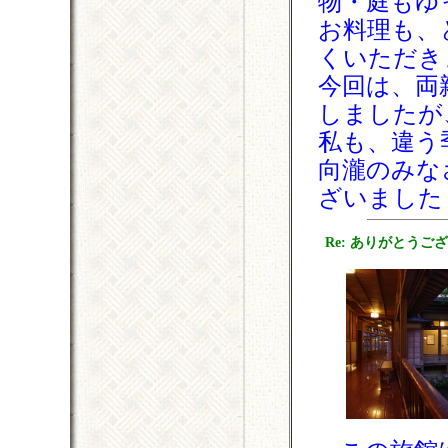
物・庭もゆ
お料理も、
くいただき
今回は、両
しましたが
私も、違う
向瀧のみな
ざいました
Re: ありがとうご