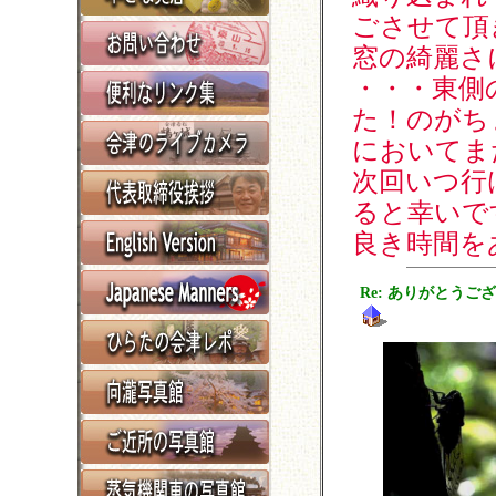
ごさせて頂
窓の綺麗さ
・・・東側
た！のがち
においてま
次回いつ行
ると幸いで
良き時間を
Re: ありがとうご