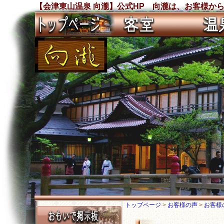
【会津東山温泉 向瀧】公式HP 向瀧は、お客様から沢
トップページ
>
お客様の声
>
お客様の