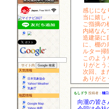
感じにな
当に嬉し
ご指摘の
内緒なん
造建築に
に、棚の
ルター掃
このよう
りがとう
サイト内
次回、ま
天気情報
ありがと
日本気象協会
Yahoo! Weather
気象庁
もしドラ
投稿者：
樋口
地図情報
向瀧の皆さ
Google Map
今回は会社
Yahoo 地図