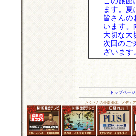
この旅館
ます。夏
皆さんの
います。
大切な大
次回のご
ざいます
トップペー
たくさんの外部団体、メディア