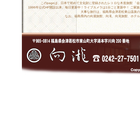
このpageは、日本で初めて文化財に登録されたレトロな木造旅館 「
1996年公式HP開設以来、毎日更新中！ライブカメラは1分ごと更新中！ ご
大事な旅行は、福島県会津若松東山温泉の
なお、福島県内の向瀧旅館、向滝、向滝旅館、ホテル