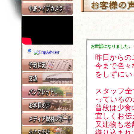
お世話になりました。
昨日からの
今まで色々
をしずにい
スタッフ全
っているの
普段は少食
宜しくお伝
又建物も老
織り込まれ