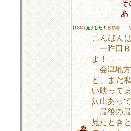
そ
あ
[
1234
]
見ました！
投稿者：
エ
こんばん
一昨日Ｂ
よ！
会津地方
ど、まだ
い映って
沢山あっ
最後の最
見たとき