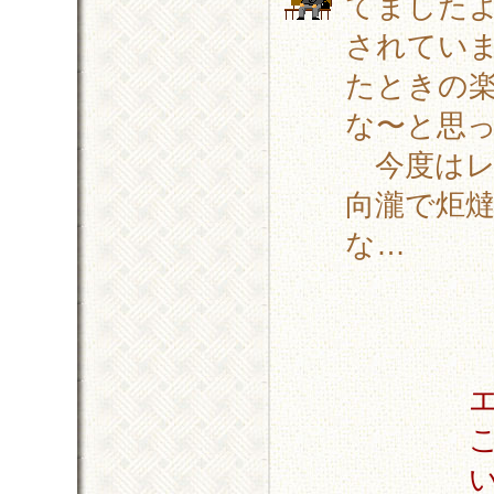
てました
されてい
たときの
な〜と思
今度はレ
向瀧で炬
な…