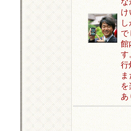
な
け
し
で
館
す
行
ま
を
あ