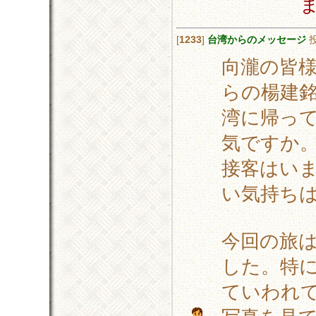
[
1233
]
台湾からのメッセージ
向瀧の皆
らの楊建
湾に帰っ
気ですか
接客はい
い気持ち
今回の旅
した。特
ていわれ