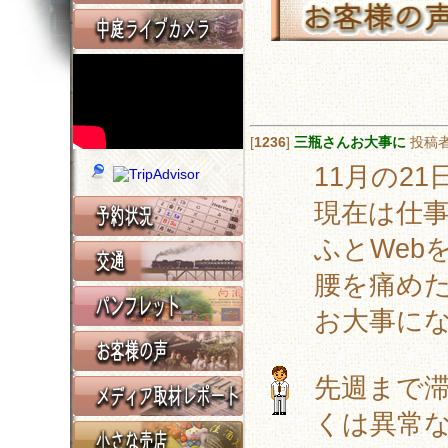
[
1236
]
三瓶さんお大事に
投稿
11月の2
現在は仕
ふとWeb
腰を痛めたと
お大事に
先週まで
くは異常