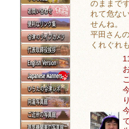
のままで
れて危な
せんね。
平田さん
くれぐれ
1