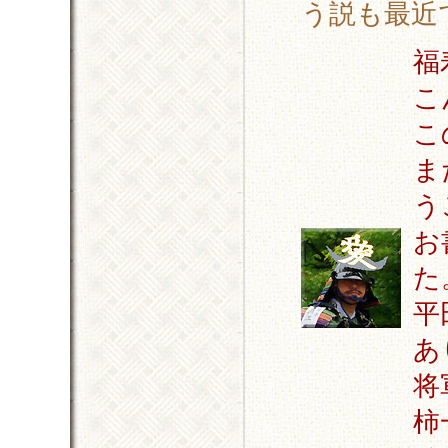
う説も最近
福
こ
こ
ま
う
お
た
平
あ
将
柿