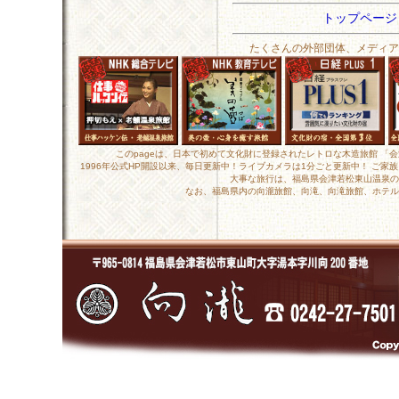
トップペー
たくさんの外部団体、メディア
このpageは、日本で初めて文化財に登録されたレトロな木造旅館 「
1996年公式HP開設以来、毎日更新中！ライブカメラは1分ごと更新中！ ご
大事な旅行は、福島県会津若松東山温泉の
なお、福島県内の向瀧旅館、向滝、向滝旅館、ホテル