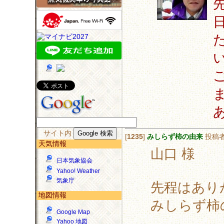
サイト内
[
1235
]
みしらず柿の由来
投稿
天気情報
山口 様
日本気象協会
Yahoo! Weather
気象庁
先程はあり
地図情報
みしらず柿
Google Map
Yahoo 地図