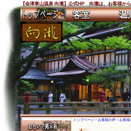
【会津東山温泉 向瀧】公式HP 向瀧は、お客様から沢
トップページ
>
お客様の声
>
お客様の