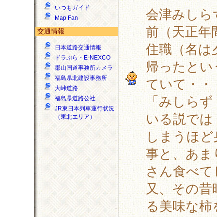
いつもガイド
会津みしら
Map Fan
前（天正年
交通情報
住職（名は
日本道路交通情報
ドラぷら・E-NEXCO
帰ったとい
郡山国道事務所カメラ
福島県北建設事務所
ていて・・
大峠道路
「みしらず
福島県道路公社
JR東日本列車運行状況
いる説では
（東北エリア）
しまうほど
事と、あま
さん食べて
又、その昔
る美味な柿