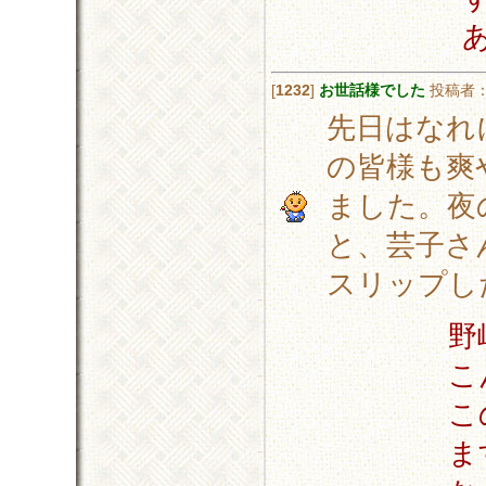
[
1232
]
お世話様でした
投稿者
先日はなれ
の皆様も爽
ました。夜
と、芸子さ
スリップし
野
こ
こ
ま