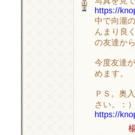
写真を見
https://kn
中で向瀧
んまり良
の友達か
今度友達
めます。 :
ＰＳ。奥
さい。：
https://kn