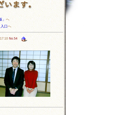
板」
へ
」入口
へ
17:10
No.54