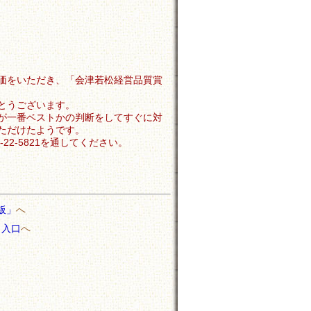
価をいただき、「会津若松経営品質賞
とうございます。
が一番ベストかの判断をしてすぐに対
ただけたようです。
2-5821を通してください。
板」
へ
」入口
へ