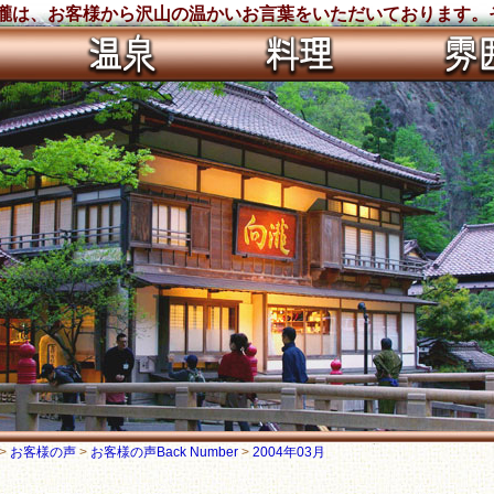
瀧は、お客様から沢山の温かいお言葉をいただいております。そのB
>
お客様の声
>
お客様の声Back Number
>
2004年03月