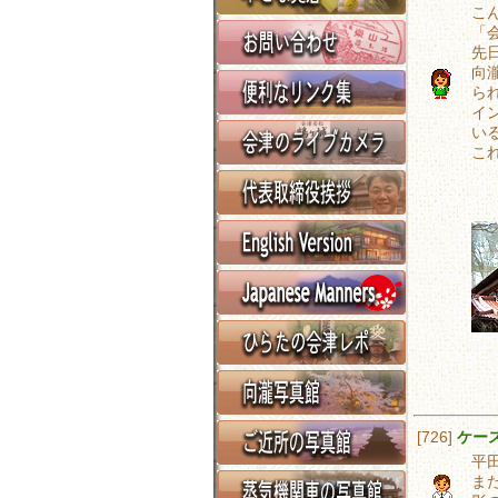
こ
「
先
向
ら
イ
い
こ
[726]
ケー
平
ま