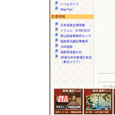
いつもガイド
Map Fan
交通情報
日本道路交通情報
ドラぷら・E-NEXCO
郡山国道事務所カメラ
福島県北建設事務所
大峠道路
福島県道路公社
JR東日本列車運行状況
（東北エリア）
たくさ