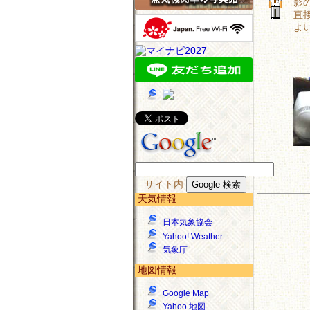
影
直
よ
サイト内
天気情報
日本気象協会
Yahoo! Weather
気象庁
地図情報
Google Map
Yahoo 地図