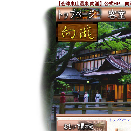
【会津東山温泉 向瀧】公式HP 向
トップページ