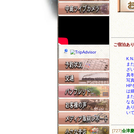
ご宿泊あ
K
ま
ざ
真
写
H
は
ま
な
あ
い
[727]
会津