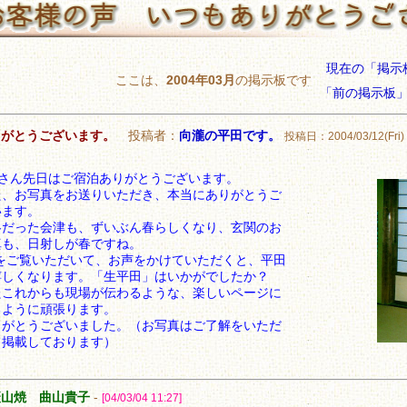
現在の「掲示
ここは、
2004年03月
の掲示板です
「前の掲示板
りがとうございます。
投稿者：
向瀧の平田です。
投稿日：2004/03/12(Fri) 
.Nさん先日はご宿泊ありがとうございます。
た、お写真をお送りいただき、本当にありがとうご
います。
冬だった会津も、ずいぶん春らしくなり、玄関のお
真も、日射しが春ですね。
Pをご覧いただいて、お声をかけていただくと、平田
嬉しくなります。「生平田」はいかがでしたか？
たこれからも現場が伝わるような、楽しいページに
るように頑張ります。
りがとうございました。（お写真はご了解をいただ
て掲載しております）
慶山焼 曲山貴子
-
[04/03/04 11:27]