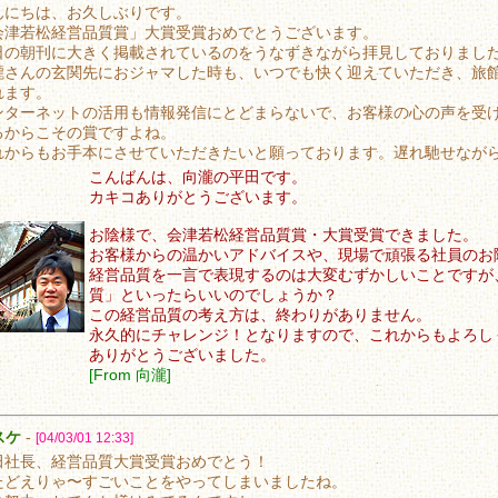
んにちは、お久しぶりです。
会津若松経営品質賞」大賞受賞おめでとうございます。
日の朝刊に大きく掲載されているのをうなずきながら拝見しておりまし
瀧さんの玄関先におジャマした時も、いつでも快く迎えていただき、旅
れます。
ンターネットの活用も情報発信にとどまらないで、お客様の心の声を受
るからこその賞ですよね。
れからもお手本にさせていただきたいと願っております。遅れ馳せなが
こんばんは、向瀧の平田です。
カキコありがとうございます。
お陰様で、会津若松経営品質賞・大賞受賞できました。
お客様からの温かいアドバイスや、現場で頑張る社員のお
経営品質を一言で表現するのは大変むずかしいことですが
質」といったらいいのでしょうか？
この経営品質の考え方は、終わりがありません。
永久的にチャレンジ！となりますので、これからもよろし
ありがとうございました。
[From 向瀧]
スケ
-
[04/03/01 12:33]
田社長、経営品質大賞受賞おめでとう！
たどえりゃ〜すごいことをやってしまいましたね。