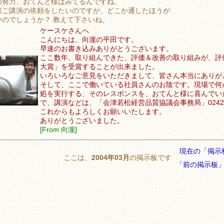
の努力、おてんと様はみてるんですね。
接ご講演の依頼をしたいのですが、どこか通したほうが
いのでしょうか？ 教えて下さいね。
ケースケさんへ
こんにちは、向瀧の平田です。
早速のお書き込みありがとうございます。
ここ数年、取り組んできた、評価＆改善の取り組みが、評
大賞」を受賞することが出来ました。
いろいろなご意見をいただきまして、皆さん本当にありが
そして、ここで働いている社員さんのお陰です。現場で何
処を実行する、そのレスポンスを、おてんと様に喜んでい
で、講演などは、「会津若松経営品質協議会事務局」0242-2
これからもよろしくお願いいたします。
ありがとうございました。
[From 向瀧]
現在の「掲示
ここは、
2004年03月
の掲示板です
「前の掲示板