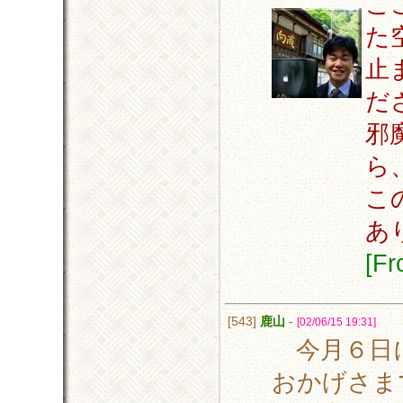
こ
た
止
だ
邪
ら
こ
あ
[F
[543]
鹿山
-
[02/06/15 19:31]
今月６日に
おかげさま