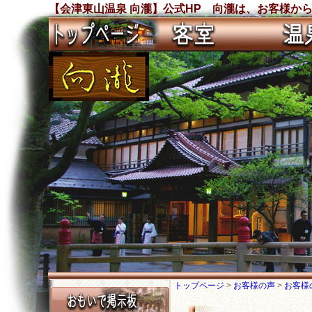
【会津東山温泉 向瀧】公式HP 向瀧は、お客様から沢
トップページ
>
お客様の声
>
お客様の