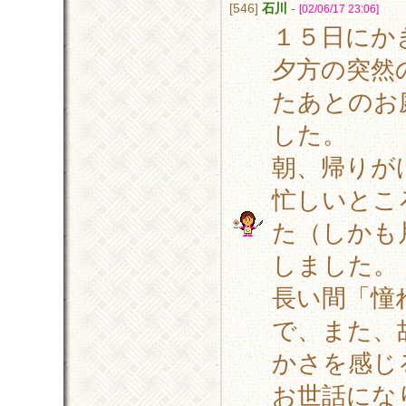
[546]
石川
-
[02/06/17 23:06]
１５日にか
夕方の突然
たあとのお
した。
朝、帰りが
忙しいとこ
た（しかも
しました。
長い間「憧
で、また、
かさを感じ
お世話にな