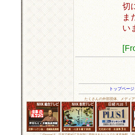
切
ま
い
[F
トップペー
たくさんの外部団体、メディア
このpageは、日本で初めて文化財に登録されたレトロな木造旅館 「