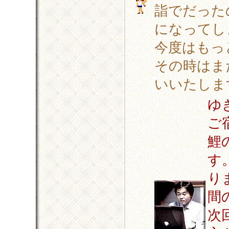
詣でだった
になってし
今度はもっ
その時はま
いいたしま
ゆ
ご
鯉
す
り
間
次