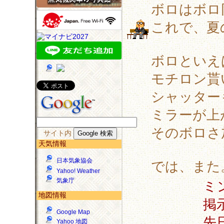
ボロはボロ
これで、夏
ボロといえ
モチロン貰
シャッター
ミラーが上
そのボロさ
サイト内
天気情報
日本気象協会
では、また
Yahoo! Weather
気象庁
ミ
地図情報
掲
Google Map
先
Yahoo 地図