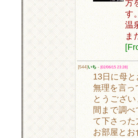
方
す
温
ま
[F
[544]
いち
-
[02/06/15 23:28]
13日に母
無理を言っ
とうござい
間まで調べ
て下さった
お部屋とお