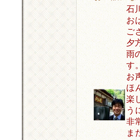
石
お
ご
夕
雨
す
お
ほ
楽
う
非
ま