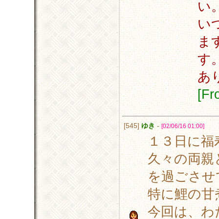
い
い
ま
す
あ
[F
[545]
ゆき
-
[02/06/16 01:00]
１３日に福
久々の両親
を過ごさせ
特に鯉の甘
今回は、わ