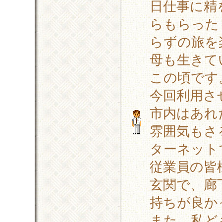
日仕事に精
らもらった
らずの旅を
母も生きて
この頃です
今回利用さ
市内はあれ
雰囲気もさ
ターネット
従業員の皆
玄関で、廊
持ちが良か
また、私ど