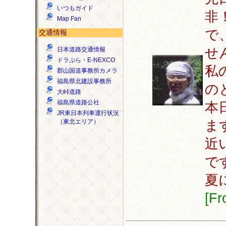
いつもガイド
非
Map Fan
で
交通情報
せ
日本道路交通情報
ドラぷら・E-NEXCO
私
郡山国道事務所カメラ
福島県北建設事務所
の
大峠道路
福島県道路公社
本
JR東日本列車運行状況
ま
（東北エリア）
近
で
夏
[F