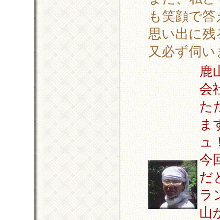
も笑顔で答
思い出に残
又必ず伺い
鹿
会
た
ま
ュ
今
だ
ラ
山