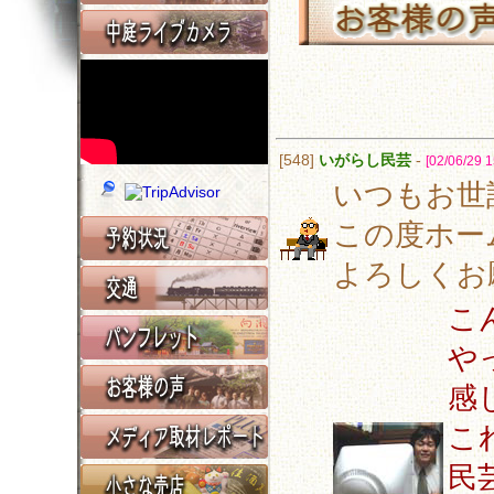
[548]
いがらし民芸
-
[02/06/29 1
いつもお世
この度ホー
よろしくお
こ
や
感
こ
民