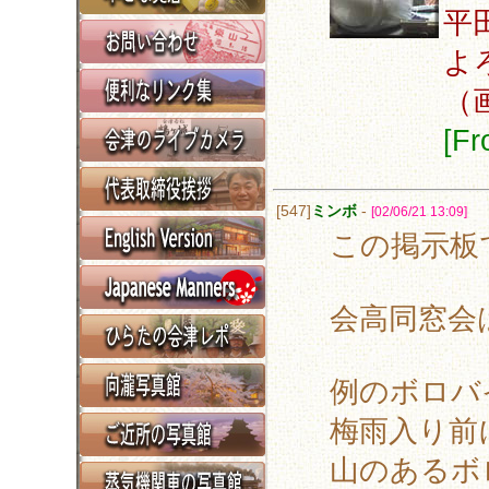
平
よ
（
[F
[547]
ミンボ
-
[02/06/21 13:09]
この掲示板
会高同窓会
例のボロバ
梅雨入り前
山のあるボ